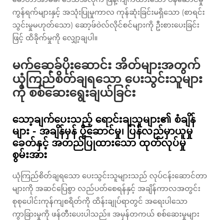
ကွန်ရက်များနှင့် အသုံးပြုမှုကာလ ကုန်ဆုံးခြင်းမရှိသော (စာရင်း
သွင်းမှုမဟုတ်သော) ဆော့ဖ်ဝဲလ်လိုင်စင်များကို ဦးစားပေးခြင်း
ဖြင့် ထိခိုက်မှုကို လျှော့ချပါ။
မက်ဆေ့ခ်ပိုးဆောင်း အိတ်များအတွက်
ယုံကြည်စိတ်ချရသော ပေးသွင်းသူများ
ကို စစ်ဆေးရွေးချယ်ခြင်း
သော့ချက်ပေးသည့် ရောင်းချသူများ၏ စံချိန်
များ - အချိန်မှန် ပို့ဆောင်မှု၊ ပြန်လည်မှာယူမှု
ခေတ်နှင့် အတည်ပြုထားသော ထုတ်လုပ်မှု
စွမ်းအား
ယုံကြည်စိတ်ချရသော ပေးသွင်းသူများသည် လုပ်ငန်းဆောင်တာ
များကို အဆင်ပြေစွာ လည်ပတ်စေရန်နှင့် အချိန်ကာလအတွင်း
စုစုပေါင်းကုန်ကျစရိတ်ကို ထိန်းချုပ်ရာတွင် အရေးပါသော
ကွာခြားမှုကို ဖန်တီးပေးပါသည်။ အမှန်တကယ် စစ်ဆေးမှုများ