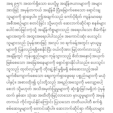
အရ ၉၅% အထက်ရှိသော ပေးပို့မှု အချိန်ဇယားများကို အများ
အားဖြင့် အမှန်တကယ် အချိန်မီ ပြီးမြောက်စေသော ရောင်းချ
သူများကို ရှာဖွေပါ။ ဤအချက်သည် ကော်ပိုရိတ် ကျန်းမာရေး
အစီအစဉ်များ စတင်ခြင်း သို့မဟုတ် ဆေးဘက်ဆိုင်ရာ စနစ်များ
ပေါင်းစပ်ခြင်းကဲ့သို့ အချိန်ကိစ္စများသည် အရေးပါသော စီမံကိန်း
များအတွက် အထူးအရေးပါပါသည်။ အကောင်းဆုံး ပေးသွင်း
သူများသည် ပုံမှန်အားဖြင့် အလုပ် ၁၀ ရက်ခန့်အတွင်း မှာယူမှု
များကို ပြန်လည်ရရှိစေနိုင်ပြီး ဝယ်လိုအား မြင့်တက်လာသည့်
အချိန်တွင် ကုန်ပစ္စည်းများ ကုန်သွားသည့် စိတ်အနှောင့်အယှက်
ဖြစ်စေသော အခြေအနေများကို ရှောင်ရှားနိုင်ပါသည်။ ပေးသွင်း
သူသည် ထုတ်လုပ်မှုကို တိုးချဲ့နိုင်မှုရှိမရှိ စစ်ဆေးသည့်အခါ
မျက်စိကျောက်စေသော စျေးကွက်ရှာဖွေရေး ပစ္စည်းများကို မယုံ
ပါနှင့်။ အစားထိုး၍ ၎င်းတို့သည် အရည်အသွေးကို မလျော့ပေါ့
စေဘဲ သို့မဟုတ် အသိအမှတ်ပြုမှုများကို ဆုံးရှုံးခြင်းမရှိဘဲ ပုံမှန်
ထက် နှစ်ဆ၊ သုံးဆ အထိတိုးမြင့်လာသော မှာယူမှုများကို အမှန်
တကယ် ကိုင်တွယ်နိုင်ကြောင်း ပြသသော တတိယပါတီ စက်ရုံ
စစ်ဆေးမှုများကို တောင်းဆိုပါ။ ဆေးဘက်ဆိုင်ရာ ကိရိယာများ