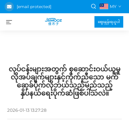
MY
[email protected]
ဈေးနှုန်းရယူပါ
လုပ်ငန်းများအတွက် စုဆောင်းဝယ်ယူမှု
လိုအပ်ချက်များနှင့်ကိုက်ညီသော မက်
ဆေ့ခ်ပိုက်လိုဘယ်သည်မည်သည့်
နှိပ်နယ်ရေးပိုက်ဆံဖြစ်ပါသလဲ။
2026-01-13 13:27:28