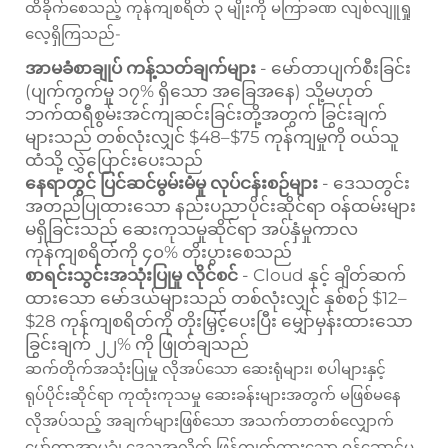
ထိခိုက်စေသည့် ကုန်ကျစရိတ် ၃ မျိုးကို မကြာခဏ လျစ်လျူရှု
လေ့ရှိကြသည်-
အာမခံစာချုပ် ကန့်သတ်ချက်များ
- မော်တာပျက်စီးခြင်း
(ပျက်ကွက်မှု ၁၇% ရှိသော အခြေအနေ) သို့မဟုတ်
ဘက်ထရီစွမ်းအင်ကျဆင်းခြင်းတို့အတွက် ခြွင်းချက်
များသည် တစ်လုံးလျှင် $48–$75 ကုန်ကျမှုကို ဝယ်သူ
ထံသို့ လွှဲပြောင်းပေးသည်
နေရာတွင် ပြင်ဆင်မွမ်းမံမှု လုပ်ငန်းစဉ်များ
- ဒေသတွင်း
အတည်ပြုထားသော နည်းပညာပိုင်းဆိုင်ရာ ဝန်ထမ်းများ
မရှိခြင်းသည် ဆေးကုသမှုဆိုင်ရာ အပ်နှံမှုကာလ
ကုန်ကျစရိတ်ကို ၄၀% တိုးပွားစေသည်
စာရင်းသွင်းအသုံးပြုမှု လိုင်စင်
- Cloud နှင့် ချိတ်ဆက်
ထားသော မော်ဒယ်များသည် တစ်လုံးလျှင် နှစ်စဉ် $12–
$28 ကုန်ကျစရိတ်ကို တိုးမြှင့်ပေးပြီး မျှော်မှန်းထားသော
ခြွင်းချက် ၂၂% ကို ဖြုတ်ချသည်
ဆက်တိုက်အသုံးပြုမှု လိုအပ်သော ဆေးရုံများ၊ စပါများနှင့်
ရုပ်ပိုင်းဆိုင်ရာ ကုထုံးကုသမှု ဆေးခန်းများအတွက် မဖြစ်မနေ
လိုအပ်သည့် အချက်များဖြစ်သော အသက်တာတစ်လျှောက်
မော်တာအာမခံ၊ ဒေသအလိုက် ဖြန့်ကျက်ထားသော ဝန်ဆောင်မှု