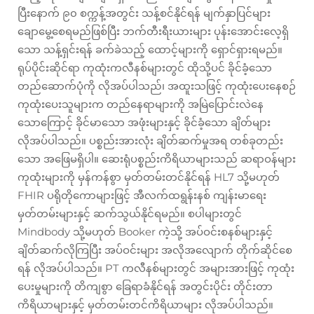
ပြီးနောက် ၉၀ စက္ကန့်အတွင်း သန့်စင်နိုင်ရန် မျက်နှာပြင်များ
ချောမွေ့စေရမည်ဖြစ်ပြီး ဘက်တီးရီးယားများ ပုန်းအောင်းလေ့ရှိ
သော သန့်ရှင်းရန် ခက်ခဲသည့် ထောင့်များကို ရှောင်ရှားရမည်။
ရုပ်ပိုင်းဆိုင်ရာ ကုထုံးကလီနစ်များတွင် ထိုသို့ပင် ခိုင်ခံ့သော
တည်ဆောက်ပုံကို လိုအပ်ပါသည်၊ အထူးသဖြင့် ကုထုံးပေးနေစဉ်
ကုထုံးပေးသူများက တည်နေရာများကို အမြဲပြောင်းလဲနေ
သောကြောင့် ခိုင်မာသော အဖုံးများနှင့် ခိုင်ခံ့သော ချိတ်များ
လိုအပ်ပါသည်။ ပစ္စည်းအားလုံး ချိတ်ဆက်မှုအရ တစ်ခုတည်း
သော အဖြေမရှိပါ။ ဆေးရုံပစ္စည်းကိရိယာများသည် ဆရာဝန်များ
ကုထုံးများကို မှန်ကန်စွာ မှတ်တမ်းတင်နိုင်ရန် HL7 သို့မဟုတ်
FHIR ပရိုတိုကောများဖြင့် အီလက်ထရွန်းနစ် ကျန်းမာရေး
မှတ်တမ်းများနှင့် ဆက်သွယ်နိုင်ရမည်။ စပါများတွင်
Mindbody သို့မဟုတ် Booker ကဲ့သို့ အပ်ဝင်းစနစ်များနှင့်
ချိတ်ဆက်လိုကြပြီး အပ်ဝင်းများ အလိုအလျောက် တိုက်ဆိုင်စေ
ရန် လိုအပ်ပါသည်။ PT ကလီနစ်များတွင် အများအားဖြင့် ကုထုံး
ပေးမှုများကို တိကျစွာ ခြေရာခံနိုင်ရန် အတွင်းပိုင်း တိုင်းတာ
ကိရိယာများနှင့် မှတ်တမ်းတင်ကိရိယာများ လိုအပ်ပါသည်။