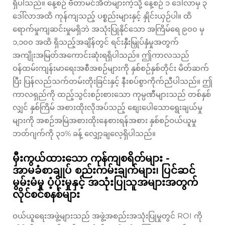
ရှိပါသည်။ နေ့စဉ် ဗီတာမင်အိတ်များကဲ့သို့ နေ့စဉ် ၁ ဒေါ်လာမှ ၃
ဒေါ်လာအထိ ကုန်ကျသည့် ပစ္စည်းများနှင့် နှိုင်းယှဉ်ပါ။ ထိ
ရောက်မှုကျဆင်းမှုမရှိဘဲ အသုံးပြုနိုင်သော အကြိမ်ရေ ၉၀၀ မှ
၁,၁၀၀ အထိ ရှိသည့်အချိန်တွင် ရင်းနှီးမြှုပ်နှံမှုအတွက်
အကျိုးအမြတ်အကောင်းဆုံးရရှိပါသည်။ ဤကာလသည်
ဝန်ထမ်းကျန်းမာရေးအစီအစဉ်များကို နှစ်စဉ်နှစ်တိုင်း မိတ်ဆက်
ပြီး ပြန်လည်သက်တမ်းတိုးခြင်းနှင့် နီးစပ်စွာကိုက်ညီပါသည်။ ဤ
ကာလရှည်ကို ထည့်သွင်းစဉ်းစားသော ကုမ္ပဏီများသည် တစ်နှစ်
လျှင် နှစ်ကြိမ် အစားထိုးလိုအပ်သည့် စျေးပေါသောရွေးချယ်မှု
များကို အစဉ်အမြဲအစားထိုးနေစားရန်အစား နှစ်စဉ်ဝယ်ယူမှု
ဘတ်ဂျက်ကို ၃၁% ခန့် လျှော့ချလေ့ရှိပါသည်။
မှီးကွယ်ထားသော ကုန်ကျစရိတ်များ -
အာမခံစာချုပ် စည်းကမ်းချက်များ၊ ပြင်ဆင်
မွမ်းမံမှု ပံ့ပိုးမှုနှင့် အသုံးပြုသူအများအတွက်
လိုင်စင်စနစ်များ
ဝယ်ယူရေးအဖွဲ့များသည် အဖွဲ့အစည်းအသုံးပြုမှုတွင် ROI ကို