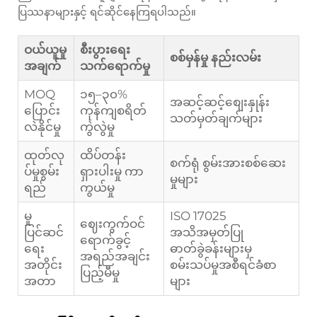
ပြဿနာများနှင့် ရင်ဆိုင်နေကြရပါသည်။
ဝယ်ယူမှု
စီးပွားရေး
စစ်မှန်မှု နည်းလမ်း
အချက်
သက်ရောက်မှု
MOQ
၁၅–၃၀%
အဆင့်ဆင့်စျေးနှုန်း
ပြောင်း
ကုန်ကျစရိတ်
သတ်မှတ်ချက်များ
လဲနိုင်မှု
ကွဲလွဲမှု
ထုတ်လု
ထိပ်တန်း
စက်ရုံ စွမ်းအားစစ်ဆေး
ပ်မှုစွမ်း
ရှားပါးမှု ကာ
မှုများ
ရည်
ကွယ်မှု
မှု
ISO 17025
ဈေးကွက်ဝင်
ပြင်ဆင်
အသိအမှတ်ပြု
ရောက်ခွင့်
ရေး
ဓာတ်ခွဲခန်းများမှ
အရည်အချင်း
အတိုင်း
စမ်းသပ်မှုအစီရင်ခံစာ
ပြည့်မီမှု
အတာ
များ