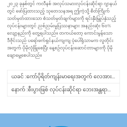
၂၀၂၃ ခုနှစ်တွင် ကလီနစ် အလုပ်သမားလုပ်ငန်းဆိုင်ရာ ဂျာနယ်
တွင် ဖော်ပြထားသည့် သုတေသနအရ ဤကဲ့သို့ စိတ်ကြိုက်
သတ်မှတ်ထားသော စံသတ်မှတ်ချက်များကို ရင်းနှီးမြှုပ်နှံသည့်
လုပ်ငန်းများတွင် ညစ်ညမ်းမှုပြဿနာများ အနည်းဆုံး ၆၀%
လျော့နည်းကို တွေ့ရပါသည်။ တကယ်တော့ ကောင်းမွန်သော
ဒီဇိုင်းသည် ပရော်ဖက်ရှင်နယ်ကျကျ ပုံပေါ်ရုံသာမက လူတိုင်း
အတွက် ပိုမိုလုံခြုံစေပြီး နေ့စဉ်လုပ်ငန်းဆောင်တာများကို ပိုမို
ချောမွေ့စေပါသည်။
ယခင် :
ကော်ပိုရိတ်ကျန်းမာရေးအတွက် လေအားဖြင့်နှိပ်နယ်ပေးသော ခြေထောက်မက်ဆေ့ခ်ပစ္စည်း၏ ထိရောက်မှုမှာ မည်မျှရှိပါသနည်း။
နောက် :
စီးပွားဖြစ် လုပ်ငန်းဆိုင်ရာ ဘေးအန္တရာယ်ကင်းရှင်းမှု စံချိန်စံညွှန်းများနှင့် ကိုက်ညီသော ကိုယ်ခန္ဓာ နှိပ်နယ်ပေးသည့် စက်ကိရိယာမှာ မည်သည့်အရာဖြစ်ပါသလဲ။