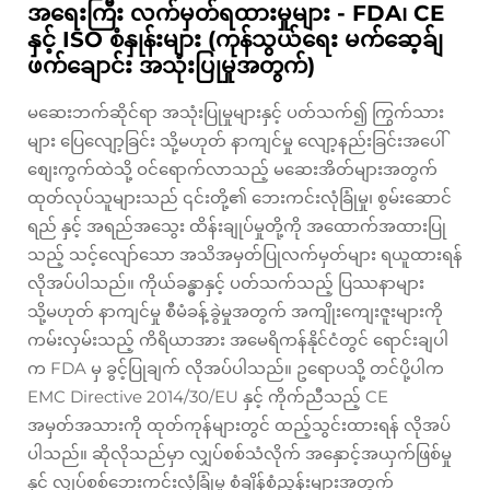
အရေးကြီး လက်မှတ်ရထားမှုများ - FDA၊ CE
နှင့် ISO စံနှုန်းများ (ကုန်သွယ်ရေး မက်ဆေ့ခ်ျ
ဖက်ချောင်း အသုံးပြုမှုအတွက်)
မဆေးဘက်ဆိုင်ရာ အသုံးပြုမှုများနှင့် ပတ်သက်၍ ကြွက်သား
များ ပြေလျော့ခြင်း သို့မဟုတ် နာကျင်မှု လျော့နည်းခြင်းအပေါ်
စျေးကွက်ထဲသို့ ဝင်ရောက်လာသည့် မဆေးအိတ်များအတွက်
ထုတ်လုပ်သူများသည် ၎င်းတို့၏ ဘေးကင်းလုံခြုံမှု၊ စွမ်းဆောင်
ရည် နှင့် အရည်အသွေး ထိန်းချုပ်မှုတို့ကို အထောက်အထားပြု
သည့် သင့်လျော်သော အသိအမှတ်ပြုလက်မှတ်များ ရယူထားရန်
လိုအပ်ပါသည်။ ကိုယ်ခန္ဓာနှင့် ပတ်သက်သည့် ပြဿနာများ
သို့မဟုတ် နာကျင်မှု စီမံခန့်ခွဲမှုအတွက် အကျိုးကျေးဇူးများကို
ကမ်းလှမ်းသည့် ကိရိယာအား အမေရိကန်နိုင်ငံတွင် ရောင်းချပါ
က FDA မှ ခွင့်ပြုချက် လိုအပ်ပါသည်။ ဥရောပသို့ တင်ပို့ပါက
EMC Directive 2014/30/EU နှင့် ကိုက်ညီသည့် CE
အမှတ်အသားကို ထုတ်ကုန်များတွင် ထည့်သွင်းထားရန် လိုအပ်
ပါသည်။ ဆိုလိုသည်မှာ လျှပ်စစ်သံလိုက် အနှောင့်အယှက်ဖြစ်မှု
နှင့် လျှပ်စစ်ဘေးကင်းလုံခြုံမှု စံချိန်စံညွှန်းများအတွက်