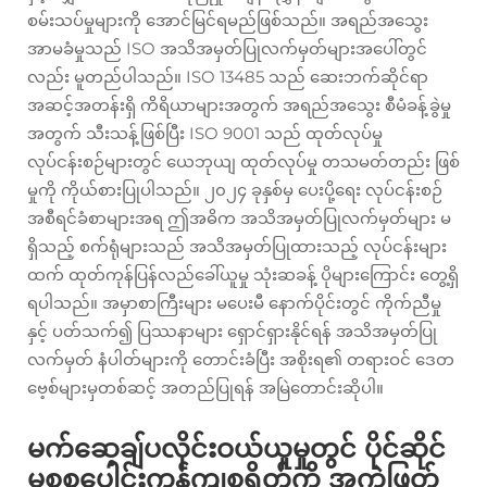
စမ်းသပ်မှုများကို အောင်မြင်ရမည်ဖြစ်သည်။ အရည်အသွေး
အာမခံမှုသည် ISO အသိအမှတ်ပြုလက်မှတ်များအပေါ်တွင်
လည်း မူတည်ပါသည်။ ISO 13485 သည် ဆေးဘက်ဆိုင်ရာ
အဆင့်အတန်းရှိ ကိရိယာများအတွက် အရည်အသွေး စီမံခန့်ခွဲမှု
အတွက် သီးသန့်ဖြစ်ပြီး ISO 9001 သည် ထုတ်လုပ်မှု
လုပ်ငန်းစဉ်များတွင် ယေဘုယျ ထုတ်လုပ်မှု တသမတ်တည်း ဖြစ်
မှုကို ကိုယ်စားပြုပါသည်။ ၂၀၂၄ ခုနှစ်မှ ပေးပို့ရေး လုပ်ငန်းစဉ်
အစီရင်ခံစာများအရ ဤအဓိက အသိအမှတ်ပြုလက်မှတ်များ မ
ရှိသည့် စက်ရုံများသည် အသိအမှတ်ပြုထားသည့် လုပ်ငန်းများ
ထက် ထုတ်ကုန်ပြန်လည်ခေါ်ယူမှု သုံးဆခန့် ပိုများကြောင်း တွေ့ရှိ
ရပါသည်။ အမှာစာကြီးများ မပေးမီ နောက်ပိုင်းတွင် ကိုက်ညီမှု
နှင့် ပတ်သက်၍ ပြဿနာများ ရှောင်ရှားနိုင်ရန် အသိအမှတ်ပြု
လက်မှတ် နံပါတ်များကို တောင်းခံပြီး အစိုးရ၏ တရားဝင် ဒေတ
ဗေ့စ်များမှတစ်ဆင့် အတည်ပြုရန် အမြဲတောင်းဆိုပါ။
မက်ဆေ့ချ်ပလိုင်းဝယ်ယူမှုတွင် ပိုင်ဆိုင်
မှုစုစုပေါင်းကုန်ကျစရိတ်ကို အကဲဖြတ်