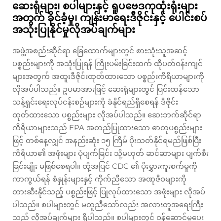
ဆေးရုံများ၊ စပါများနှင့် ရူပဗေဒကုထုံးရုံးများ
အတွက် ခိုင်ခံ့မှု၊ ကျန်းမာရေးဒီဇိုင်းနှင့် ပေါင်းစပ်
အသုံးပြုနိုင်မှုလိုအပ်ချက်များ
အဖွဲ့အစည်းဆိုင်ရာ ခြေထောက်များတွင် စားသုံးသူအဆင့်
ပစ္စည်းများကို အသုံးပြုရန် ကြိုးပမ်းခြင်းထက် ထိုပတ်ဝန်းကျင်
များအတွက် အထူးဒီဇိုင်းထုတ်ထားသော ပစ္စည်းကိရိယာများကို
လိုအပ်ပါသည်။ ဥပမာအားဖြင့် ဆေးရုံများတွင် ပြင်းထန်သော
သန့်ရှင်းရေးလုပ်ငန်းစဉ်များကို ခံနိုင်ရည်ရှိစေရန် ဒီဇိုင်း
ထုတ်ထားသော ပစ္စည်းများ လိုအပ်ပါသည်။ ဆေးဘက်ဆိုင်ရာ
ကိရိယာများသည် EPA အတည်ပြုထားသော ဓာတုပစ္စည်းများ
ဖြင့် တစ်နေ့လျှင် အနည်းဆုံး ၁၅ ကြိမ် ပိုးသတ်နိုင်ရမည်ဖြစ်ပြီး
ကိရိယာ၏ အဖုံးများ ပုံပျက်ခြင်း သို့မဟုတ် ဆင်ဆာများ ပျက်စီး
ခြင်းမျိုး မဖြစ်စေရပါ။ ထို့အပြင် CDC ၏ ပိုးမွှားကူးစက်မှုကို
ကာကွယ်ရန် စံနှုန်းများနှင့် ကိုက်ညီသော အဏုဇီဝများကို
တားဆီးနိုင်သည့် ပစ္စည်းဖြင့် ပြုလုပ်ထားသော အဖုံးများ လိုအပ်
ပါသည်။ စပါများတွင် မတူညီသော်လည်း အလားတူအရေးကြီး
သည့် လိုအပ်ချက်များ ရှိပါသည်။ စပါများတွင် ဝန်ဆောင်မှုပေး