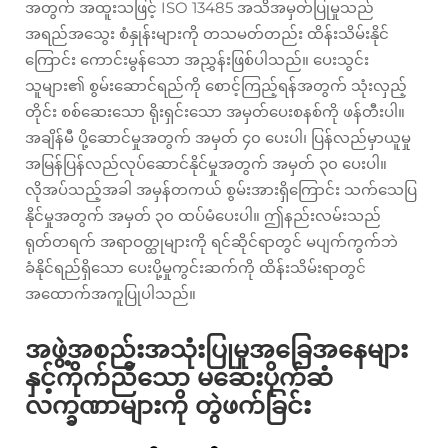
အတွက် အထူးသဖြင့် ISO 13485 အသိအမှတ်ပြုမှုသည်
အရည်အသွေး စံနှုန်းများကို တသမတ်တည်း ထိန်းသိမ်းနိုင်
ကြောင်း ကောင်းမွန်သော အညွှန်းဖြစ်ပါသည်။ ပေးသွင်း
သူများ၏ စွမ်းဆောင်ရည်ကို စောင့်ကြည့်ရန်အတွက် သုံးလှည့်
တိုင်း စစ်ဆေးသော ရိုးရှင်းသော အမှတ်ပေးစနစ်ကို ဖန်တီးပါ။
အချိန်မီ ပို့ဆောင်မှုအတွက် အမှတ် ၄၀ ပေးပါ၊ ပြန်လည်မှာယူမှု
အမြန်ပြန်လည်လုပ်ဆောင်နိုင်မှုအတွက် အမှတ် ၃၀ ပေးပါ။
လိုအပ်သည့်အခါ အမှန်တကယ် စွမ်းအားရှိကြောင်း သက်သေပြ
နိုင်မှုအတွက် အမှတ် ၃၀ ထပ်မံပေးပါ။ ဤနည်းလမ်းသည်
ရုတ်တရက် အရာဝတ္ထုများကို ရင်ဆိုင်ရာတွင် မပျက်ကွက်ဘဲ
ခံနိုင်ရည်ရှိသော ပေးပို့မှုကွင်းဆက်ကို ထိန်းသိမ်းရာတွင်
အထောက်အကူပြုပါသည်။
အဖွဲ့အစည်းအသုံးပြုမှုအခြေအနေများ
နှင့်ကိုက်ညီသော မဆေးပိုက်ဆံ
လက္ခဏာများကို တွဲဖက်ခြင်း