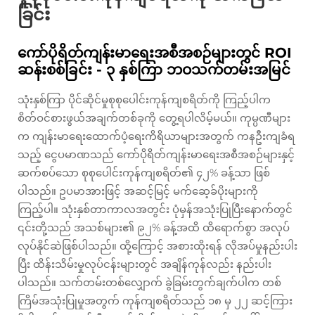
ခြင်း
ကော်ပိုရိတ်ကျန်းမာရေးအစီအစဉ်များတွင် ROI
ဆန်းစစ်ခြင်း - ၃ နှစ်ကြာ ဘဝသက်တမ်းအမြင်
သုံးနှစ်ကြာ ပိုင်ဆိုင်မှုစုစုပေါင်းကုန်ကျစရိတ်ကို ကြည့်ပါက
စိတ်ဝင်စားဖွယ်အချက်တစ်ခုကို တွေ့ရပါလိမ့်မယ်။ ကုမ္ပဏီများ
က ကျန်းမာရေးထောက်ပံ့ရေးကိရိယာများအတွက် ကနဦးကျခံရ
သည့် ငွေပမာဏသည် ကော်ပိုရိတ်ကျန်းမာရေးအစီအစဉ်များနှင့်
ဆက်စပ်သော စုစုပေါင်းကုန်ကျစရိတ်၏ ၄၂% ခန့်သာ ဖြစ်
ပါသည်။ ဥပမာအားဖြင့် အဆင့်မြင့် မက်ဆေ့ခ်ပိုးများကို
ကြည့်ပါ။ သုံးနှစ်တာကာလအတွင်း ပုံမှန်အသုံးပြုပြီးနောက်တွင်
၎င်းတို့သည် အသစ်များ၏ ၉၂% ခန့်အထိ ထိရောက်စွာ အလုပ်
လုပ်နိုင်ဆဲဖြစ်ပါသည်။ ထို့ကြောင့် အစားထိုးရန် လိုအပ်မှုနည်းပါး
ပြီး ထိန်းသိမ်းမှုလုပ်ငန်းများတွင် အချိန်ကုန်လည်း နည်းပါး
ပါသည်။ သက်တမ်းတစ်လျှောက် ခွဲခြမ်းတွက်ချက်ပါက တစ်
ကြိမ်အသုံးပြုမှုအတွက် ကုန်ကျစရိတ်သည် ၁၈ မှ ၂၂ ဆင့်ကြား