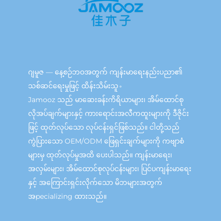
ဂျမူဇ — နေ့စဉ်ဘဝအတွက် ကျန်းမာရေးနည်းပညာ၏
သစ်ဆင်ရေးမှုဖြင့် ထိန်းသိမ်းသူ。
Jamooz သည် မာဆေးခန်းကိရိယာများ၊ အိမ်ထောင်စု
လိုအပ်ချက်များနှင့် ကားရောင်းအလီကထူးများကို ဒီဇိုင်း
ဖြင့် ထုတ်လုပ်သော လုပ်ငန်းရှင်ဖြစ်သည်။ ငါတို့သည်
ကွဲပြားသော OEM/ODM ဖြေရှင်းချက်များကို ကဗျာစံ
များမှ ထုတ်လုပ်မှုအထိ ပေးပါသည်။ ကျန်းမာရေး၊
အလှမ်းများ၊ အိမ်ထောင်စုလုပ်ငန်းများ၊ ပြင်ပကျန်းမာရေး
နှင့် အကြောင်းရှင်းလိုက်သော မိဘများအတွက်
အpecializing ထားသည်။