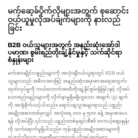
မက်ဆေ့ခ်ပိုက်လိုများအတွက် စုဆောင်း
ဝယ်ယူမှုလိုအပ်ချက်များကို နားလည်
ခြင်း
B2B ဝယ်သူများအတွက် အနည်းဆုံးအော်ဒါ
ပမာဏ၊ စွမ်းရည်တိုးချဲ့နိုင်မှုနှင့် သက်ဆိုင်ရာ
စံနှုန်းများ
မက်ဆာချိုင်းပစ္စည်းများကို အလုံးချီဝယ်ယူရာတွင် B2B ဝယ်
သူများသည် အဓိကအားဖြင့် အနည်းဆုံးအမှာစာအရေအတွက်၊
ထုတ်လုပ်မှုကို ဘယ်လောက်အထိတိုးချဲ့နိုင်စွမ်းရှိခြင်းနှင့် လိုအပ်
သောစည်းမျဉ်းများကို လိုက်နာမှုရှိမရှိဟူသော အချက် (၃) ချက်
ကို အာရုံစိုက်သင့်ပါသည်။ ရောင်းချသူအများစုသည် ပစ္စည်း
အမျိုးအစားတစ်ခုလျှင် အလုံးရေ ၁၀၀ မှ ၅၀၀ ခန့် အမှာစာပေး
ရန် လိုအပ်ပြီး ၎င်းသည် ပစ္စည်းတစ်ခုချင်းစီ၏ တကယ့်ဈေးနှုန်း
ကို သက်ရောက်မှုရှိပါသည်။ ကုန်ပစ္စည်းအမျိုးအစားများကို
ချဲ့ထွင်လိုသော ကုမ္ပဏီများအတွက် လိုအပ်ချက်များ