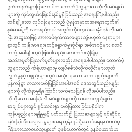
ရုတ်တရက်များပြားလာပါက ထောက်ပံ့သူများက ထိုလိုအပ်ချက်
များကို ကိုင်တွယ်ဖြေရှင်းနိုင်မှုရှိခြင်းသည် အရေးကြီးပါသည်။
တစ်ချို့သော လုပ်ငန်းများသည် ပုံမှန်အမှာစာအရေအတွက်၏
နှစ်ဆခန့်ကို လအနည်းငယ်အတွင်း ကိုင်တွယ်ပေးနိုင်ရန် လိုအပ်
ပြီး အထူးသဖြင့် အားလပ်ရက်ကာလများ သို့မဟုတ် နေရာများ
စွာတွင် ကျန်းမာရေးစောင့်ရှောက်မှုဆိုင်ရာ အစီအစဉ်များ စတင်
သည့်အခါမျိုးတွင် ဖြစ်ပါသည်။ ဘေးကင်းလုံခြုံမှု
အသိအမှတ်ပြုလက်မှတ်များလည်း အရေးပါပါသည်။ ထောက်ပံ့
သူများသည် ကိရိယာများမှ လျှပ်စစ်သံလိုက်လှိုင်းများထုတ်
လွှတ်မှုနှင့် ပစ္စည်းများတွင် အသုံးပြုသော ဓာတုပစ္စည်းများကို
မှန်ကန်စွာ စာသားဖော်ပြခြင်းအပါအဝင် ဒေသတွင်းစည်းမျဉ်း
များကို လိုက်နာမှုရှိကြောင်း သက်သေပြရန် လိုအပ်ပါသည်။
ထိုသို့သော အခြေခံလိုအပ်ချက်များကို သဘောတူညီချက်
စာချုပ်များတွင် ရှင်းလင်းစွာ ဖော်ပြထားခြင်းမရှိပါက
ကုန်ပစ္စည်းများရရှိမှုနှင့် ပတ်သက်၍ ပြဿနာများနှင့် ရင်ဆိုင်ရ
ခြင်းဖြစ်ပြီး လေ့လာမှုများအရ ကုန်စည်ပို့ဆောင်ရေးနယ်ပယ်မှ
ကြီးမားသောဝယ်သူများ၏ ခုနစ်ယောက်တွင် ခုနစ်ယောက်မှာ