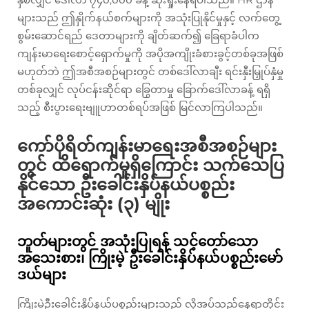
များသည် ဤနှိုက်နယ်စက်များကို အသုံးပြုနိုင်မှုနှင့် လက်တွေ့
စွမ်းဆောင်ရည် ဒေတာများကို ချိတ်ဆက်၍ ခြေရာခံပါက
ကျန်းမာရေးစောင့်ရှောက်မှုကို အပိုအကျိုးခံစားခွင့်တစ်ခုအဖြစ်
မဟုတ်ဘဲ ဤအစီအစဉ်များတွင် တစ်ဒေါ်လာချီး ရင်းနှီးမြှုပ်နှံမှု
တစ်ခုလျှင် လုပ်ငန်းဆိုင်ရာ ခြွေတာမှု ခြောက်ဒေါ်လာခန့် ရရှိ
သည့် စီးပွားရေးဗျူဟာတစ်ရပ်အဖြစ် မြင်လာကြပါသည်။
ကော်ပိုရိတ်ကျန်းမာရေးအစီအစဉ်များ
တွင် ထိရောက်မှုရှိကြောင်း သက်သေပြ
နိုင်သော ဦးခေါင်းနှိပ်နယ်ပစ္စည်း
အကောင်းဆုံး (၃) မျိုး
ဘူတ်များတွင် အသုံးပြုရန် သင့်တော်သော
အသေးစား၊ ကြိုးမဲ့ ဦးခေါင်းနှိပ်နယ်ပစ္စည်းမော်
ဒယ်များ
ကြိုးမဲ့ဦးခေါင်းနှိပ်နယ်ပစ္စည်းများသည် လိုအပ်သည့်နေရာတိုင်း