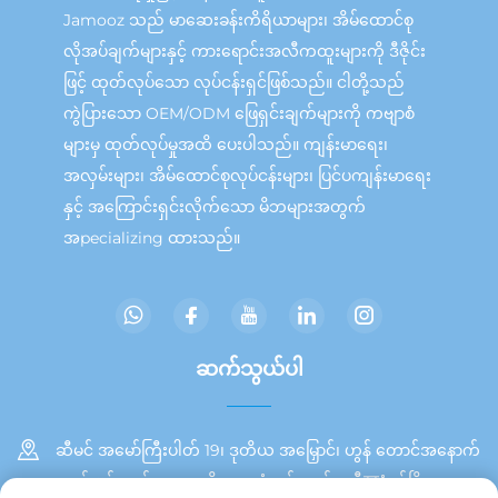
Jamooz သည် မာဆေးခန်းကိရိယာများ၊ အိမ်ထောင်စု
လိုအပ်ချက်များနှင့် ကားရောင်းအလီကထူးများကို ဒီဇိုင်း
ဖြင့် ထုတ်လုပ်သော လုပ်ငန်းရှင်ဖြစ်သည်။ ငါတို့သည်
ကွဲပြားသော OEM/ODM ဖြေရှင်းချက်များကို ကဗျာစံ
များမှ ထုတ်လုပ်မှုအထိ ပေးပါသည်။ ကျန်းမာရေး၊
အလှမ်းများ၊ အိမ်ထောင်စုလုပ်ငန်းများ၊ ပြင်ပကျန်းမာရေး
နှင့် အကြောင်းရှင်းလိုက်သော မိဘများအတွက်
အpecializing ထားသည်။
ဆက်သွယ်ပါ
ဆီမင် အမော်ကြီးပါတ် 19၊ ဒုတိယ အမြှောင်၊ ဟွန် တောင်အနောက်
ဘက် ပင်လယ်အရှေ့ ဧရိယာ၊ တုံအင် ကျွန်း၊ ဆီযံမင်မြို့