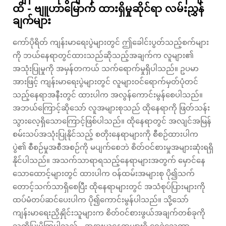
ထိ - ဗျူဟာမြောက် ထားရှိမှုဆိုင်ရာ လမ်းညွှန်
ချက်များ
ကော်ပိုရိတ် ကျန်းမာရေးပွဲများတွင် ဤခေါင်းပွတ်သည့်စက်များ
ကို ဘယ်နေရာတွင်ထားသည်ဆိုသည့်အချက်က လူများ၏
အသုံးပြုမှုကို အမှန်တကယ် သက်ရောက်မှုရှိပါသည်။ ဥပမာ
အားဖြင့် ကျန်းမာရေးပွဲများတွင် လူများဝင်ရောက်မှတ်ပုံတင်
သည့်နေရာအနီးတွင် ထားပါက အလွန်ကောင်းမွန်စေပါသည်။
အဘယ်ကြောင့်ဆိုသော် လူအများစုသည် ထိုနေရာကို ဖြတ်သန်း
သွားလေ့ရှိသောကြောင့်ဖြစ်ပါသည်။ ထိုနေရာတွင် အလျင်အမြန်
စမ်းသပ်အသုံးပြုနိုင်သည့် စတိုးနေရာများကို စီစဉ်ထားပါက
ပွဲ၏ စီစဉ်မှုအစီအစဉ်ကို မပျက်စေဘဲ စိတ်ဝင်စားမှုအများဆုံးရရှိ
နိုင်ပါသည်။ အသက်သာရာရသည့်နေရာများအတွက် မှောင်နေ
သောထောင့်များတွင် ထားပါက ဝန်ထမ်းအများစု ပို၍သက်
တောင့်သက်သာရှိစေပြီး ထိုနေရာများတွင် အသံစုပ်ပြားများကို
ထပ်မံတပ်ဆင်ပေးပါက ပို၍ကောင်းမွန်ပါသည်။ သို့သော်
ကျန်းမာရေးညှိနှိုင်းသူများက စိတ်ဝင်စားဖွယ်အချက်တစ်ခုကို
သတိပြုမိကြပါသည် - အနားယူနေရာများရှိ ရေခဲသေတ္တာ