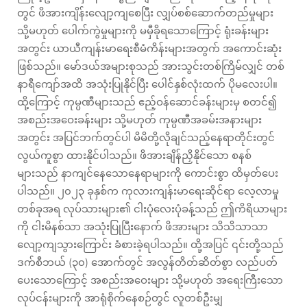
တွင် ဖိအားကျိန်းလျော့ကျစေပြီး လျှပ်စစ်ဆောက်တည်မှုများ
သို့မဟုတ် ပေါက်ကွဲမှုများကို မမှီခိုရသောကြောင့် ရုံးခန်းများ
အတွင်း ယာယီကျန်းမာရေးစီမံကိန်းများအတွက် အကောင်းဆုံး
ဖြစ်သည်။ မော်ဒယ်အများစုသည် အားသွင်းတစ်ကြိမ်လျှင် တစ်
နာရီကျော်အထိ အသုံးပြုနိုင်ပြီး ပေါင်နှစ်လုံးထက် ပိုမလေးပါ။
ထို့ကြောင့် ကုမ္ပဏီများသည် ဧည့်ဝန်ဆောင်ခန်းများမှ စတင်၍
အစည်းအဝေးခန်းများ သို့မဟုတ် ကုမ္ပဏီအခမ်းအနားများ
အတွင်း အပြင်ဘက်တွင်ပါ မိမိတို့လိုချင်သည့်နေရာတိုင်းတွင်
လွယ်ကူစွာ ထားနိုင်ပါသည်။ ဖိအားချိန်ညှိနိုင်သော စနစ်
များသည် နာကျင်နေသောနေရာများကို ကောင်းစွာ ထိမှတ်ပေး
ပါသည်။ ၂၀၂၃ ခုနှစ်က ကုလားကျန်းမာရေးဆိုင်ရာ လေ့လာမှု
တစ်ခုအရ လုပ်သားများ၏ ငါးပုံလေးပုံခန့်သည် ဤကိရိယာများ
ကို ငါးမိနစ်သာ အသုံးပြုပြီးနောက် ဖိအားများ သိသိသာသာ
လျော့ကျသွားကြောင်း ခံစားခဲ့ရပါသည်။ ထို့အပြင် ၎င်းတို့သည်
ဒက်စီဘယ် (၃၀) အောက်တွင် အလွန်တိတ်ဆိတ်စွာ လည်ပတ်
ပေးသောကြောင့် အစည်းအဝေးများ သို့မဟုတ် အရေးကြီးသော
လုပ်ငန်းများကို အာရုံစိုက်နေစဉ်တွင် လူတစ်ဦးမျှ