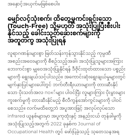
အနှောင့်အယှက်မဖြစ်စေပါ။
မျှော်လင့်သုံးစက်၊ ထိတွေ့မှုကင်းရှင်းသော
(Touch-Free) သို့မဟုတ် အသုံးပြုပြီးစီးပါး
နိုင်သည့် ခေါင်းသုတ်ဆေးစက်များကို
အတူတကွ အသုံးပြုရန်
လူရာဂဏန်းများစွာ ဖြတ်သန်းကုန်သွားနိုင်သည့် ကုမ္ပဏီ
အစည်းအဝေးများကို စီစဉ်သည့်အခါ၊ အသုံးပြုသူများအကြား
ဘေးကင်းစွာ မျှဝေအသုံးပြုနိုင်ရန် ဒီဇိုင်းထုတ်ထားသော ပစ္စည်း
များကို ရွေးချယ်သင့်ပါသည်။ အကောင်းဆုံးရွေးချယ်မှုများတွင်
မျက်နှာပြင်များပေါ်တွင် ဘက်တီးရီးယားများကို တားဆီးနိုင်
သော ပိုးသတ်အလ пок်များ ပါဝင်ပြီး လူများကြား ပိုးမွှားများ
ကူးစက်မှုကို တားဆီးနိုင်မည့် စီလီကွန်အော်ကွင်းများကို ပါဝင်
စေသည်။ လက်မထိတွေ့ဘဲ အပူအားဖြင့် အလုပ်လုပ်သော
infrared ယူနစ်များမှာ အပူကုထုံးနှင့် အနည်းငယ် တုန်ခါမှုကို
အသုံးပြုသည့်အတွက် 2022 ခုနှစ်က Journal of
Occupational Health တွင် ဖော်ပြခဲ့သည့် သုတေသနအရ