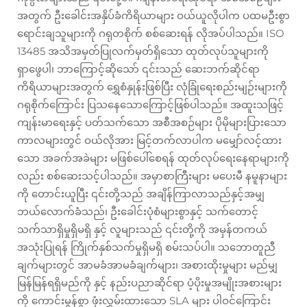
အတွက် ဦးခေါင်းအနှိပ်ခံကိရိယာများ ဝယ်ယူလိုပါက ပထမဦးစွာ
ရောင်းချသူများကို ဂရုတစိုက် စစ်ဆေးရန် လိုအပ်ပါသည်။ ISO
13485 အသိအမှတ်ပြုလက်မှတ်ရှိသော ထုတ်လုပ်သူများကို
ရှာဖွေပါ၊ ဘာကြောင့်ဆိုသော် ၎င်းသည် ဆေးဘက်ဆိုင်ရာ
ကိရိယာများအတွက် ရွှေစံနှုန်းဖြစ်ပြီး လုံခြုံရေးစည်းမျဉ်းများကို
ဂရုစိုက်ကြောင်း ပြသနေသောကြောင့်ဖြစ်ပါသည်။ အထူးသဖြင့်
ကျန်းမာရေးနှင့် ပတ်သက်သော အစီအစဉ်များ ပိုမိုများပြားသော
ကာလများတွင် ဝယ်လိုအား မြင့်တက်လာပါက မမျှော်လင့်ထား
သော အခက်အခဲများ မဖြစ်ပေါ်စေရန် ထုတ်လုပ်ရေးနေရာများကို
လည်း စစ်ဆေးသင့်ပါသည်။ အမှာစာကြီးများ မပေးမီ နမူနာများ
ကို တောင်းယူပြီး ၎င်းတို့သည် အချိန်ကြာလာသည်နှင့်အမျှ
ဘယ်လောက်ခံသည်၊ ဦးခေါင်းပုံစံများစွာနှင့် သက်တောင့်
သက်သာရှိမှုရှိမရှိ နှင့် လူများသည် ၎င်းတို့ကို အမှန်တကယ်
အသုံးပြုရန် ကြိုက်နှစ်သက်မှုရှိမရှိ စမ်းသပ်ပါ။ သဘောတူညီ
ချက်များတွင် အာမခံအာမခံချက်များ၊ အစားထိုးမှုများ မည်မျှ
မြန်မြန်ရရှိမည်ကို နှင့် နည်းပညာဆိုင်ရာ ပံ့ပိုးမှုအမျိုးအစားများ
ကို ကောင်းမွန်စွာ ဖုံးလွှမ်းထားသော SLA များ ပါဝင်ကြောင်း