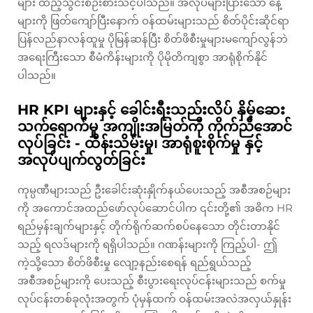
များ ထည့်သွင်းစဉ်းစားသင့်ပါသည်။ အလုပ်များပြားသော နေ့
များကို ဖြတ်ကျော်ပြီးနောက် ဝန်ထမ်းများသည် စိတ်ပိုင်းဆိုင်ရာ
ပြန်လည်နာလန်ထူမှု ပိုမြန်ဆန်ပြီး စိတ်ဖိစီးမှုများမကျော်လွန်ဘဲ
အရေးကြီးသော စီမံကိန်းများကို ပိုမိုတိကျစွာ အာရုံစိုက်နိုင်
ပါသည်။
HR KPI များနှင့် ခေါင်းရီးသည်းလိပ် နှိမ့်ဆေး
သက်ရောက်မှု အကျိုးအမြတ်ကို ကိုက်ညီအောင်
လုပ်ခြင်း - ထိန်းသိမ်းမှု၊ အာရုံစူးစိုက်မှု နှင့်
အလုပ်ပျက်လွတ်ခြင်း
ကုမ္ပဏီများသည် ဦးခေါင်းဆုံးနှိုက်နယ်ပေးသည့် အစီအစဉ်များ
ကို အကောင်အထည်ဖော်လုပ်ဆောင်ပါက ၎င်းတို့၏ အဓိက HR
ရည်မှန်းချက်များနှင့် တိုက်ရိုက်ဆက်စပ်နေသော တိုင်းတာနိုင်
သည့် ရလဒ်များကို ရရှိပါသည်။ ဂဏန်းများကို ကြည့်ပါ- ဤ
ကဲ့သို့သော စိတ်ဖိစီးမှု လျော့နည်းစေရန် ရည်ရွယ်သည့်
အစီအစဉ်များကို ပေးသည့် စီးပွားရေးလုပ်ငန်းများသည် စက်မှု
လုပ်ငန်းတစ်ခုလုံးအတွက် ပုံမှန်ထက် ဝန်ထမ်းအလဲအလှယ်နှုန်း