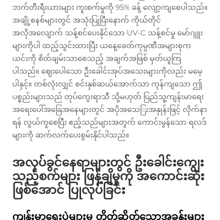
ဘက်တီးရီးယားများ ကူးစက်မှုကို 95% ခန့် လျော့ကျစေပါသည်။
အချို့စနစ်များတွင် အသုံးပြုပြီးနောက် ကိုယ်တိုင်
အလိုအလျောက် သန့်စင်ပေးနိုင်သော UV-C သန့်စင်မှု မော်ဂျူး
များကိုပါ ထည့်သွင်းထားပြီး ယနေ့ခေတ်ကုမ္ပဏီအများစုက
ယင်းကို စိတ်ချမ်းသာစေသည့် အချက်အဖြစ် မှတ်ယူကြ
ပါသည်။ ဈေးပေါသော ဦးခေါင်းအုပ်အသေးများကိုလည်း မမေ့
ပါနှင့်။ တစ်လုံးလျှင် စင်းနှစ်ဆယ်အောက်သာ ကုန်ကျသော ဤ
ပစ္စည်းများသည် တုပ်ကွေးရာသီ သို့မဟုတ် ပြည်သူ့ကျန်းမာရေး
အရေးပေါ်အခြေအနေများတွင် အပိုအသေြးအနှုန်းဖြင့် လိုက်နာ
ရန် လွယ်ကူစေပြီး ဧည့်သည်များအတွက် ကောင်းမွန်သော ရလဒ်
များကို ဆက်လက်ပေးစွမ်းနိုင်ပါသည်။
အလုပ်ခွင်နေရာများတွင် ဦးခေါင်းကျွေး
သည့်စက်များ ဖြန့်ချိမှုကို အကောင်းဆုံး
ဖြစ်အောင် ပြုလုပ်ခြင်း
ကျန်းမာရေးပွဲများမှ တိတ်ဆိတ်သောအခန်းများ