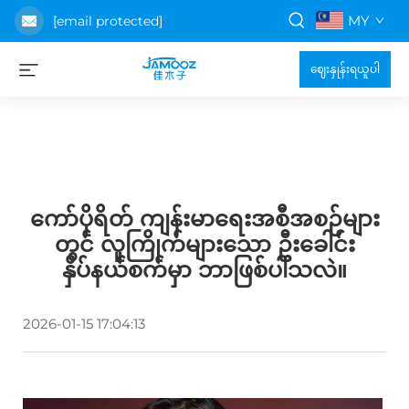
MY
[email protected]
ဈေးနှုန်းရယူပါ
ကော်ပိုရိတ် ကျန်းမာရေးအစီအစဉ်များ
တွင် လူကြိုက်များသော ဦးခေါင်း
နှိပ်နယ်စက်မှာ ဘာဖြစ်ပါသလဲ။
2026-01-15 17:04:13