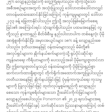
၂၅% လျော့နည်းခြင်းကို တွေ့ကြုံရပါသည်။ ထိုကဲ့သို့သော
အစီအစဉ်များအတွက် အသုံးပြုသည့် ဒေါ်လာတစ်ဒေါ်လာလျှင်
တာဝန်မထမ်းဆောင်နိုင်ခြင်းကြောင့် ကုန်ကျမှုများတွင် ဒေါ်လာ
၂.၇၃ ခန့် ခြွေတာနိုင်ပါသည်။ ဤသို့ အလုပ်ဖြစ်မြောက်စေရ
ခြင်း၏ အကြောင်းရင်း သုံးချက်ရှိပါသည်။ ပထမအနေဖြင့် လူ
တို့သည် နာတာရှည် စိတ်ဖိစီးမှု နည်းပါးလာပါက တစ်နေ့လုံး ပိုမို
အာရုံစူးစိုက်နိုင်ပြီး အမှားအယွင်းများ ၁၈% ခန့် လျော့နည်းစေ
ပါသည်။ ဒုတိယအနေဖြင့် ဝန်ထမ်းများသည် မိမိတို့၏
အလုပ်ရှင်များက နှိုက်နယ်စက်များကဲ့သို့ ရုပ်ပိုင်းဆိုင်ရာ
ကျန်းမာရေး ကိရိယာများကို ပေးသည့်အခါ ပိုမိုကျေးဇူးတင်လာ
ပြီး ဤကျေးဇူးတင်မှုသည် ဝန်ထမ်းများကို ပိုမိုကြာရှည်စွာ
ဆက်လက်ထားရှိရာတွင် တိုက်ရိုက်အထောက်အကူပြုပါသည်။
တတိယအနေဖြင့် နှိုက်နယ်ခြင်းဖြင့် ပုံမှန်ကာကွယ်ရေး ကုသမှု
များကို ပြုလုပ်ခြင်းဖြင့် ထုတ်လုပ်မှုစွမ်းရည်ကို လျော့နည်း
စေသော ကုန်ကျစရိတ်များသော ဦးခေါင်းကိုက်ခြင်းများကို
လျော့နည်းစေပါသည်။ Ponemon ၏ ၂၀၂၃ ရလဒ်များအရ
ဦးခေါင်းကိုက်ခြင်းနှင့် သက်ဆိုင်သော ပြဿနာများကြောင့် တစ်
နှစ်လျှင် ဒေါ်လာ ၇၄၀,၀၀၀ ခန့် ဆုံးရှုံးနေရပါသည်။ HR ဌာန