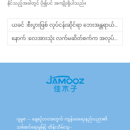
နိုင်သည့်အခါတွင် ပို၍ပင် အကျိုးရှိပါသည်။
ယခင် :
စီးပွားဖြစ် လုပ်ငန်းဆိုင်ရာ ဘေးအန္တရာယ်ကင်းရှင်းမှု စံချိန်စံညွှန်းများနှင့် ကိုက်ညီသော ကိုယ်ခန္ဓာ နှိပ်နယ်ပေးသည့် စက်ကိရိယာမှာ မည်သည့်အရာဖြစ်ပါသလဲ။
နောက် :
လေအားသုံး လက်မဆိတ်စက်က အလုပ်ခွင်ကျန်းမာရေးကို မည်သို့ထောက်ပံ့ပေးပါသနည်း။
ဂျမူဇ — နေ့စဉ်ဘဝအတွက် ကျန်းမာရေးနည်းပညာ၏
သစ်ဆင်ရေးမှုဖြင့် ထိန်းသိမ်းသူ。