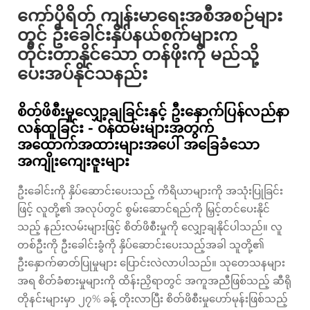
ကော်ပိုရိတ် ကျန်းမာရေးအစီအစဉ်များ
တွင် ဦးခေါင်းနှိပ်နယ်စက်များက
တိုင်းတာနိုင်သော တန်ဖိုးကို မည်သို့
ပေးအပ်နိုင်သနည်း
စိတ်ဖိစီးမှုလျှော့ချခြင်းနှင့် ဦးနှောက်ပြန်လည်နာ
လန်ထူခြင်း - ဝန်ထမ်းများအတွက်
အထောက်အထားများအပေါ် အခြေခံသော
အကျိုးကျေးဇူးများ
ဦးခေါင်းကို နှိပ်ဆောင်းပေးသည့် ကိရိယာများကို အသုံးပြုခြင်း
ဖြင့် လူတို့၏ အလုပ်တွင် စွမ်းဆောင်ရည်ကို မြှင့်တင်ပေးနိုင်
သည့် နည်းလမ်းများဖြင့် စိတ်ဖိစီးမှုကို လျှော့ချနိုင်ပါသည်။ လူ
တစ်ဦးကို ဦးခေါင်းခွံကို နှိပ်ဆောင်းပေးသည့်အခါ သူတို့၏
ဦးနှောက်ဓာတ်ပြုမှုများ ပြောင်းလဲလာပါသည်။ သုတေသနများ
အရ စိတ်ခံစားမှုများကို ထိန်းညှိရာတွင် အကူအညီဖြစ်သည့် ဆီရို
တိုနင်းများမှာ ၂၇% ခန့် တိုးလာပြီး စိတ်ဖိစီးမှုဟော်မုန်းဖြစ်သည့်