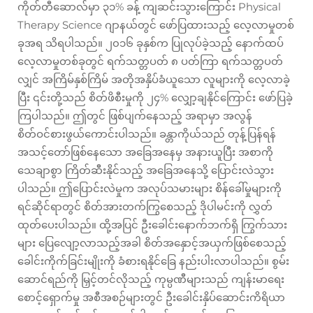
ကိုတ်တီဆောလ်မှာ ၃၁% ခန့် ကျဆင်းသွားကြောင်း Physical
Therapy Science ဂျာနယ်တွင် ဖော်ပြထားသည့် လေ့လာမှုတစ်
ခုအရ သိရပါသည်။ ၂၀၁၆ ခုနှစ်က ပြုလုပ်ခဲ့သည့် နောက်ထပ်
လေ့လာမှုတစ်ခုတွင် ရက်သတ္တပတ် ၈ ပတ်ကြာ ရက်သတ္တပတ်
လျှင် အကြိမ်နှစ်ကြိမ် အတိုအနှိပ်ခံယူသော လူများကို လေ့လာခဲ့
ပြီး ၎င်းတို့သည် စိတ်ဖိစီးမှုကို ၂၄% လျှော့ချနိုင်ကြောင်း ဖော်ပြခဲ့
ကြပါသည်။ ဤတွင် ဖြစ်ပျက်နေသည့် အရာမှာ အလွန်
စိတ်ဝင်စားဖွယ်ကောင်းပါသည်။ ခန္တာကိုယ်သည် တုန့်ပြန်ရန်
အသင့်တော်ဖြစ်နေသော အခြေအနေမှ အနားယူပြီး အစာကို
သေချာစွာ ကြိတ်ဆီးနိုင်သည့် အခြေအနေသို့ ပြောင်းလဲသွား
ပါသည်။ ဤပြောင်းလဲမှုက အလုပ်သမားများ စိန်ခေါ်မှုများကို
ရင်ဆိုင်ရာတွင် စိတ်အားတက်ကြွစေသည့် ဒိုပါမင်းကို လွှတ်
ထုတ်ပေးပါသည်။ ထို့အပြင် ဦးခေါင်းနောက်ဘက်ရှိ ကြွက်သား
များ ပြေလျော့လာသည့်အခါ စိတ်အနှောင့်အယှက်ဖြစ်စေသည့်
ခေါင်းကိုက်ခြင်းမျိုးကို ခံစားရနိုင်ခြေ နည်းပါးလာပါသည်။ စွမ်း
ဆောင်ရည်ကို မြှင့်တင်လိုသည့် ကုမ္ပဏီများသည် ကျန်းမာရေး
စောင့်ရှောက်မှု အစီအစဉ်များတွင် ဦးခေါင်းနှိပ်ဆောင်းကိရိယာ