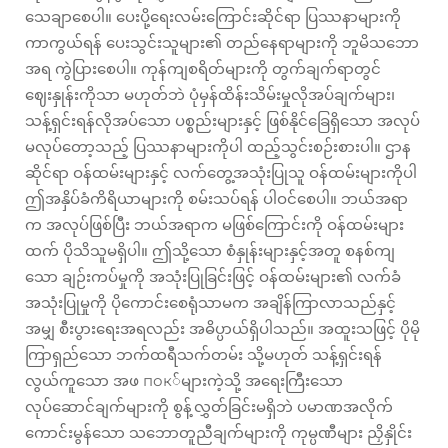
သေချာစေပါ။ ပေးပို့ရေးလမ်းကြောင်းဆိုင်ရာ ပြဿနာများကို
ကာကွယ်ရန် ပေးသွင်းသူများ၏ တည်နေရာများကို ဘူမိသဘော
အရ ကွဲပြားစေပါ။ ကုန်ကျစရိတ်များကို တွက်ချက်ရာတွင်
ဈေးနှုန်းကိုသာ မဟုတ်ဘဲ ပုံမှန်ထိန်းသိမ်းမှုလိုအပ်ချက်များ၊
သန့်ရှင်းရန်လိုအပ်သော ပစ္စည်းများနှင့် ဖြစ်နိုင်ခြေရှိသော အလုပ်
မလုပ်တော့သည့် ပြဿနာများကိုပါ ထည့်သွင်းစဉ်းစားပါ။ ဌာန
ဆိုင်ရာ ဝန်ထမ်းများနှင့် လက်တွေ့အသုံးပြုသူ ဝန်ထမ်းများကိုပါ
ဤအနှိပ်ခံကိရိယာများကို စမ်းသပ်ရန် ပါဝင်စေပါ။ ဘယ်အရာ
က အလုပ်ဖြစ်ပြီး ဘယ်အရာက မဖြစ်ကြောင်းကို ဝန်ထမ်းများ
ထက် ပိုသိသူမရှိပါ။ ဤသို့သော စံနှုန်းများနှင့်အတူ စနစ်ကျ
သော ချဉ်းကပ်မှုကို အသုံးပြုခြင်းဖြင့် ဝန်ထမ်းများ၏ လက်ခံ
အသုံးပြုမှုကို ပိုကောင်းစေရုံသာမက အချိန်ကြာလာသည်နှင့်
အမျှ စီးပွားရေးအရလည်း အဓိပ္ပာယ်ရှိပါသည်။ အထူးသဖြင့် ပိုမို
ကြာရှည်သော ဘက်ထရီသက်တမ်း သို့မဟုတ် သန့်ရှင်းရန်
လွယ်ကူသော အဖ пок်များကဲ့သို့ အရေးကြီးသော
လုပ်ဆောင်ချက်များကို စွန့်လွှတ်ခြင်းမရှိဘဲ ပမာဏအလိုက်
ကောင်းမွန်သော သဘောတူညီချက်များကို ကုမ္ပဏီများ ညှိနှိုင်း