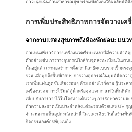
ภาวะฉุกเฉินด้านสาธารณสุข พร้อมทั้งยังคงให้ผลลัพธ์ที่ดีส
การเพิ่มประสิทธิภาพการจัดวางเคร
จากงานแสดงสุขภาพถึงห้องพักผ่อน: แนวท
ตำแหน่งที่เราจัดวางเครื่องนวดศีรษะเหล่านี้มีความสำค
ตัวอย่างเช่น การวางอุปกรณ์ใกล้กับจุดลงทะเบียนในงา
นั้นอยู่แล้ว เรามองว่าการตั้งสถานีสาธิตแบบรวดเร็วตร
รวม เมื่อพูดถึงพื้นที่เงียบๆ การวางอุปกรณ์ในมุมที่มืดก
เราเพิ่มแผ่นดูดซับเสียงรอบๆ ด้วย อย่างไรก็ตาม ผู้ประ
เครื่องนวดมาวางไว้ใกล้ตู้น้ำหรือจุดแจกกาแฟในพื้นที่พัก
เทียบกับการวางไว้ในโถงทางเดินว่างๆ การรักษาความสะอา
ทำความสะอาดเป็นประจำหลังแต่ละรอบด้วยแสง UV กุญแ
จำนวนมากเห็นอุปกรณ์เหล่านี้ ในขณะเดียวกันก็สร้างพื้น
กิจกรรมองค์กรที่ยุ่งเหยิง