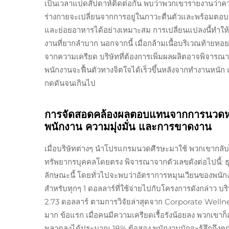
เป็นเวลาแปดสัปดาห์ติดต่อกัน พบว่าพวกเขารายงานว่าควา
ร่างกายจะเปลี่ยนจากการอยู่ในภาวะตื่นตัวและพร้อมตอบ
และย่อยอาหารได้อย่างเหมาะสม การเปลี่ยนแปลงนี้ทำให้หลั่
งานที่ยากลำบาก นอกจากนี้ เมื่อกล้ามเนื้อบริเวณท้ายทอย
จากความเครียด บริษัทที่ต้องการเพิ่มผลผลิตอาจพิจารณ
พนักงานจะฟื้นตัวทางจิตใจได้เร็วขึ้นหลังจากทำงานหนัก 
กดดันจนเกินไป
การจัดสอดคล้องผลตอบแทนจากการนวดหนังศ
พนักงาน ความมุ่งมั่น และการขาดงาน
เมื่อบริษัทต่างๆ นำโปรแกรมนวดศีรษะมาใช้ พวกเขากลับได้
ทรัพยากรบุคคลโดยตรง พิจารณาจากตัวเลขดังต่อไปนี้: ธ
ลักษณะนี้ โดยทั่วไปจะพบว่าอัตราการหมุนเวียนของพนักงา
สำหรับทุกๆ 1 ดอลลาร์ที่ใช้จ่ายไปกับโครงการดังกล่าว
2.73 ดอลลาร์ ตามการวิจัยล่าสุดจาก Corporate Wellness
มาก ข้อแรก เมื่อคนมีความเครียดเรื้อรังน้อยลง พวกเขาก็
พลาดลงได้ประมาณ 18% ข้อสอง พนักงานมักจะรู้สึกถึงคุ