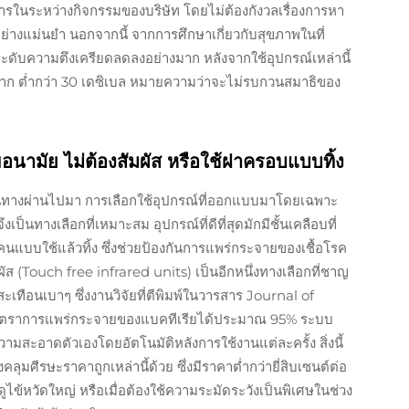
รในระหว่างกิจกรรมของบริษัท โดยไม่ต้องกังวลเรื่องการหา
้อย่างแม่นยำ นอกจากนี้ จากการศึกษาเกี่ยวกับสุขภาพในที่
่าระดับความตึงเครียดลดลงอย่างมาก หลังจากใช้อุปกรณ์เหล่านี้
ียบมาก ต่ำกว่า 30 เดซิเบล หมายความว่าจะไม่รบกวนสมาธิของ
ุขอนามัย ไม่ต้องสัมผัส หรือใช้ฝาครอบแบบทิ้ง
ดินทางผ่านไปมา การเลือกใช้อุปกรณ์ที่ออกแบบมาโดยเฉพาะ
ป็นทางเลือกที่เหมาะสม อุปกรณ์ที่ดีที่สุดมักมีชั้นเคลือบที่
ิโคนแบบใช้แล้วทิ้ง ซึ่งช่วยป้องกันการแพร่กระจายของเชื้อโรค
ส (Touch free infrared units) เป็นอีกหนึ่งทางเลือกที่ชาญ
เทือนเบาๆ ซึ่งงานวิจัยที่ตีพิมพ์ในวารสาร Journal of
ดอัตราการแพร่กระจายของแบคทีเรียได้ประมาณ 95% ระบบ
ามสะอาดตัวเองโดยอัตโนมัติหลังการใช้งานแต่ละครั้ง สิ่งนี้
งคลุมศีรษะราคาถูกเหล่านี้ด้วย ซึ่งมีราคาต่ำกว่ายี่สิบเซนต์ต่อ
ไข้หวัดใหญ่ หรือเมื่อต้องใช้ความระมัดระวังเป็นพิเศษในช่วง