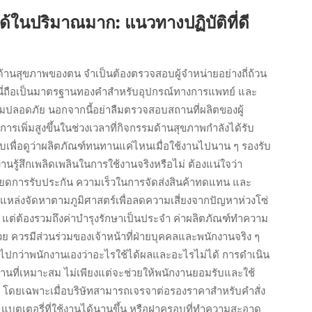
ได้ในปริมาณมาก: แนวทางปฏิบัติที่ดี
ด้านสุขภาพของตน จำเป็นต้องตรวจสอบผู้จำหน่ายอย่างถี่ถ้วน
ราะนี่ถือเป็นมาตรฐานทองคำสำหรับอุปกรณ์ทางการแพทย์ และ
ปลอดภัย นอกจากนี้อย่าลืมตรวจสอบสถานที่ผลิตของผู้
การเพิ่มสูงขึ้นในช่วงเวลาที่กิจกรรมด้านสุขภาพกำลังได้รับ
เพื่อดูว่าผลิตภัณฑ์ทนทานแค่ไหนเมื่อใช้งานไปนาน ๆ รองรับ
งานรู้สึกเพลิดเพลินในการใช้งานจริงหรือไม่ ต้องแน่ใจว่า
อียดการรับประกัน ความเร็วในการจัดส่งสินค้าทดแทน และ
หล่งจัดหาตามภูมิศาสตร์เพื่อลดความเสี่ยงจากปัญหาห่วงโซ่
น แต่ต้องรวมถึงค่าบำรุงรักษาเป็นประจำ ค่าผลิตภัณฑ์ทำความ
วย ควรมีส่วนร่วมของเจ้าหน้าที่ฝ่ายบุคคลและพนักงานจริง ๆ
ีไปกว่าพนักงานเองว่าอะไรใช้ได้ผลและอะไรไม่ได้ การดำเนิน
นที่เหมาะสม ไม่เพียงแต่จะช่วยให้พนักงานยอมรับและใช้
ว โดยเฉพาะเมื่อบริษัทสามารถเจรจาต่อรองราคาสำหรับคำสั่ง
แบตเตอรี่ที่ใช้งานได้นานขึ้น หรือฝาครอบที่ทำความสะอาด