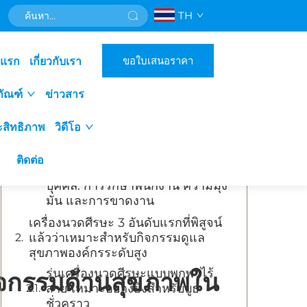
TH
สารบัญ
ขอใบเสนอราคา
าแรก
เกี่ยวกับเรา
เหตุใดเครื่องนวดศีรษะจึงสร้างคุณค่าที่
วัดผลได้ในโครงการสุขภาพองค์กร
ภัณฑ์
ข่าวสาร
การลดความเครียดและการฟื้นฟู
ทางปัญญา: ประโยชน์ที่พิสูจน์ได้
ะสิทธิภาพ
วิดีโอ
จากหลักฐานสำหรับพนักงาน
การจัดสอดคล้องผลตอบแทนจาก
ติดต่อ
การนวดหนังศีรษะกับตัวชี้วัดฝ่าย
บุคคล: การรักษาพนักงาน ความมุ่ง
มั่น และการขาดงาน
เครื่องนวดศีรษะ 3 อันดับแรกที่พิสูจน์
แล้วว่าเหมาะสำหรับกิจกรรมดูแล
สุขภาพองค์กรระดับสูง
รุ่นเครื่องนวดศีรษะแบบพกพาไร้
กิจกรรมด้านสุขภาพใน
สาย เหมาะอย่างยิ่งสำหรับบูธ
ชั่วคราว