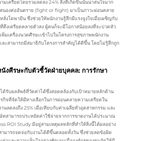
มเครียดโดยรวมลดลง 24% สิ่งที่เกิดขึ้นนั้นน่าสนใจมาก
สนองต่ออันตราย (fight or flight) มาเป็นภาวะผ่อนคลาย
งโดพามีน ซึ่งช่วยให้พนักงานรู้สึกมีแรงจูงใจเมื่อเผชิญกับ
ที่ตึงเครียดคลายตัวลง ผู้คนก็จะมีโอกาสน้อยลงที่จะปวดหัว
าเพิ่มเครื่องนวดศีรษะเข้าไปในโครงการสุขภาพพนักงาน
และสามารถมีสมาธิกับโครงการสำคัญได้ดีขึ้น โดยไม่รู้สึกถูก
ีรษะกับตัวชี้วัดฝ่ายบุคคล: การรักษา
รับผลลัพธ์ที่วัดค่าได้ซึ่งสอดคล้องกับเป้าหมายหลักด้าน
ุรกิจที่จัดให้มีทางเลือกในการผ่อนคลายความเครียดใน
นลดลงถึง 25% เมื่อเทียบกับค่าเฉลี่ยทั่วอุตสาหกรรม และ
 บริษัทสามารถประหยัดค่าใช้จ่ายจากการขาดงานได้ประมาณ
 ROI Study มีอยู่สามเหตุผลหลักที่ทำให้สิ่งนี้ได้ผลอย่าง
สามารถจดจ่อกับงานได้ดีขึ้นตลอดทั้งวัน ซึ่งช่วยลดข้อผิด
ณค่าและความเห็นใจอย่างชัดเจนเมื่อองค์กรของตนจัดให้มี