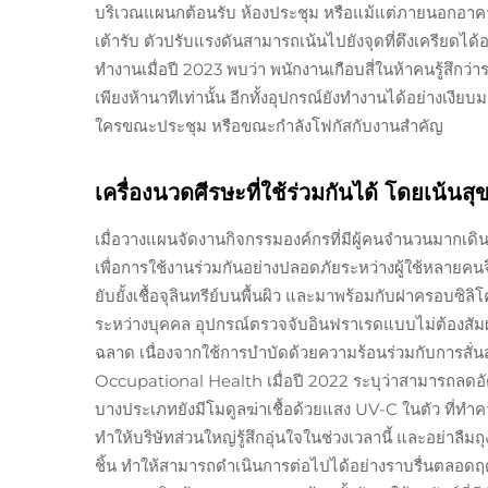
บริเวณแผนกต้อนรับ ห้องประชุม หรือแม้แต่ภายนอกอาคา
เต้ารับ ตัวปรับแรงดันสามารถเน้นไปยังจุดที่ตึงเครียดได
ทำงานเมื่อปี 2023 พบว่า พนักงานเกือบสี่ในห้าคนรู้สึกว
เพียงห้านาทีเท่านั้น อีกทั้งอุปกรณ์ยังทำงานได้อย่างเง
ใครขณะประชุม หรือขณะกำลังโฟกัสกับงานสำคัญ
เครื่องนวดศีรษะที่ใช้ร่วมกันได้ โดยเน้นส
เมื่อวางแผนจัดงานกิจกรรมองค์กรที่มีผู้คนจำนวนมากเ
เพื่อการใช้งานร่วมกันอย่างปลอดภัยระหว่างผู้ใช้หลายคนจึงเ
ยับยั้งเชื้อจุลินทรีย์บนพื้นผิว และมาพร้อมกับฝาครอบซิล
ระหว่างบุคคล อุปกรณ์ตรวจจับอินฟราเรดแบบไม่ต้องสัมผั
ฉลาด เนื่องจากใช้การบำบัดด้วยความร้อนร่วมกับการสั่นสะ
Occupational Health เมื่อปี 2022 ระบุว่าสามารถล
บางประเภทยังมีโมดูลฆ่าเชื้อด้วยแสง UV-C ในตัว ที่ทำคว
ทำให้บริษัทส่วนใหญ่รู้สึกอุ่นใจในช่วงเวลานี้ และอย่าลืมถุ
ชิ้น ทำให้สามารถดำเนินการต่อไปได้อย่างราบรื่นตลอดฤดู