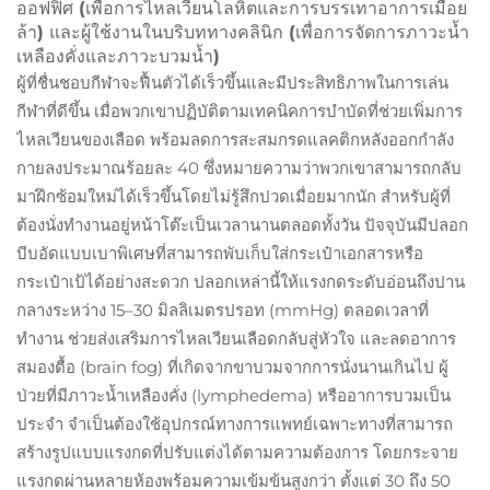
ออฟฟิศ (เพื่อการไหลเวียนโลหิตและการบรรเทาอาการเมื่อย
ล้า) และผู้ใช้งานในบริบททางคลินิก (เพื่อการจัดการภาวะน้ำ
เหลืองคั่งและภาวะบวมน้ำ)
ผู้ที่ชื่นชอบกีฬาจะฟื้นตัวได้เร็วขึ้นและมีประสิทธิภาพในการเล่น
กีฬาที่ดีขึ้น เมื่อพวกเขาปฏิบัติตามเทคนิคการบำบัดที่ช่วยเพิ่มการ
ไหลเวียนของเลือด พร้อมลดการสะสมกรดแลคติกหลังออกกำลัง
กายลงประมาณร้อยละ 40 ซึ่งหมายความว่าพวกเขาสามารถกลับ
มาฝึกซ้อมใหม่ได้เร็วขึ้นโดยไม่รู้สึกปวดเมื่อยมากนัก สำหรับผู้ที่
ต้องนั่งทำงานอยู่หน้าโต๊ะเป็นเวลานานตลอดทั้งวัน ปัจจุบันมีปลอก
บีบอัดแบบเบาพิเศษที่สามารถพับเก็บใส่กระเป๋าเอกสารหรือ
กระเป๋าเป้ได้อย่างสะดวก ปลอกเหล่านี้ให้แรงกดระดับอ่อนถึงปาน
กลางระหว่าง 15–30 มิลลิเมตรปรอท (mmHg) ตลอดเวลาที่
ทำงาน ช่วยส่งเสริมการไหลเวียนเลือดกลับสู่หัวใจ และลดอาการ
สมองตื้อ (brain fog) ที่เกิดจากขาบวมจากการนั่งนานเกินไป ผู้
ป่วยที่มีภาวะน้ำเหลืองคั่ง (lymphedema) หรืออาการบวมเป็น
ประจำ จำเป็นต้องใช้อุปกรณ์ทางการแพทย์เฉพาะทางที่สามารถ
สร้างรูปแบบแรงกดที่ปรับแต่งได้ตามความต้องการ โดยกระจาย
แรงกดผ่านหลายห้องพร้อมความเข้มข้นสูงกว่า ตั้งแต่ 30 ถึง 50