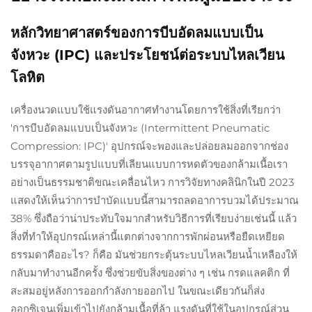
หลักวิทยาศาสตร์ของการบีบอัดลมแบบเป็น
จังหวะ (IPC) และประโยชน์ต่อระบบไหลเวียน
โลหิต
เครื่องนวดแบบใช้แรงดันอากาศทำงานโดยการใช้สิ่งที่เรียกว่า
'การบีบอัดลมแบบเป็นจังหวะ (Intermittent Pneumatic
Compression: IPC)' อุปกรณ์จะพองและปล่อยลมออกจากช่อง
บรรจุอากาศตามรูปแบบที่เลียนแบบการหดตัวของกล้ามเนื้อเรา
อย่างเป็นธรรมชาติขณะเคลื่อนไหว การวิจัยทางคลินิกในปี 2023
แสดงให้เห็นว่าการบำบัดแบบนี้สามารถลดอาการบวมได้ประมาณ
38% ซึ่งถือว่าน่าประทับใจมากสำหรับวิธีการที่เรียบง่ายเช่นนี้ แล้ว
สิ่งที่ทำให้อุปกรณ์เหล่านี้แตกต่างจากการพักผ่อนหรือยืดเหยียด
ธรรมดาคืออะไร? ก็คือ มันช่วยกระตุ้นระบบไหลเวียนน้ำเหลืองให้
กลับมาทำงานอีกครั้ง ซึ่งช่วยขับสิ่งของต่าง ๆ เช่น กรดแลคติก ที่
สะสมอยู่หลังการออกกำลังกายออกไป ในขณะเดียวกันก็ส่ง
ออกซิเจนเพิ่มเข้าไปยังกล้ามเนื้อที่ล้า แรงดันที่ใช้ในอุปกรณ์ส่วน