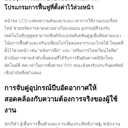
โปรแกรมการฟื้นฟูที่ตั้งค่าไว้ล่วงหน้า
หน้าจอ LCD แสดงความดันและระยะเวลาการใช้งานแบบเรียล
ไทม์ ช่วยขจัดการคาดเดาอย่างไม่แน่นอน อุปกรณ์ที่รองรับ
เทคโนโลยีบลูทูธสามารถซิงค์กับแอปพลิเคชันคู่หูเพื่อติดตามแนว
โน้มการฟื้นตัวและปรับเปลี่ยนโปรโตคอลจากระยะไกลได้ โหมดที่
ตั้งไว้ล่วงหน้า เช่น “หลังการฝึก” และ “เสริมการไหลเวียนโลหิต”
ดำเนินการตามลำดับขั้นตอนที่ได้รับการยืนยันทางคลินิกโดย
อัตโนมัติ ลดเวลาในการตั้งค่าลง 70% ขณะยังคงรับประกันผลลัพธ์
เชิงบำบัดที่สม่ำเสมอ
การจับคู่อุปกรณ์บีบอัดอากาศให้
สอดคล้องกับความต้องการจริงของผู้ใช้
งาน
นักกีฬา (เพื่อการฟื้นตัวและการเพิ่มประสิทธิภาพ), พนักงาน