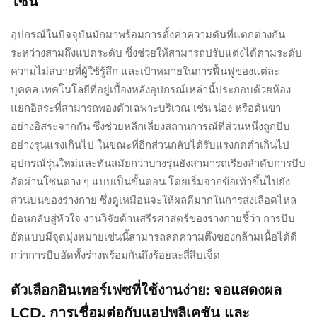
โซน
อุปกรณ์ในปัจจุบันมักมาพร้อมการตั้งค่าความดันที่แตกต่างกัน
ระหว่างสามถึงแปดระดับ ซึ่งช่วยให้สามารถปรับแต่งได้ตามระดับ
ความไม่สบายที่ผู้ใช้รู้สึก และเป้าหมายในการฟื้นฟูของแต่ละ
บุคคล เทคโนโลยีที่อยู่เบื้องหลังอุปกรณ์เหล่านี้ประกอบด้วยห้อง
แยกอิสระที่สามารถพองตัวเฉพาะบริเวณ เช่น น่อง หรือต้นขา
อย่างอิสระจากกัน ซึ่งช่วยหลีกเลี่ยงสถานการณ์ที่ส่วนหนึ่งถูกบีบ
อย่างรุนแรงเกินไป ในขณะที่อีกส่วนกลับได้รับแรงกดต่ำเกินไป
อุปกรณ์รุ่นใหม่และทันสมัยกว่าบางรุ่นยังสามารถเรียงลำดับการบีบ
อัดผ่านโซนต่าง ๆ แบบเป็นขั้นตอน โดยเริ่มจากข้อเท้าขึ้นไปยัง
ส่วนบนของร่างกาย ซึ่งดูเหมือนจะให้ผลดีมากในการส่งเลือดไหล
ย้อนกลับสู่หัวใจ งานวิจัยด้านสรีรศาสตร์ของร่างกายชี้ว่า การบีบ
อัดแบบมีจุดมุ่งหมายเช่นนี้สามารถลดความตึงของกล้ามเนื้อได้ดี
กว่าการบีบอัดทั้งร่างพร้อมกันถึงร้อยละสี่สิบเจ็ด
ตัวเลือกอินเทอร์เฟซที่ใช้งานง่าย: จอแสดงผล
LCD, การเชื่อมต่อกับแอปพลิเคชัน และ