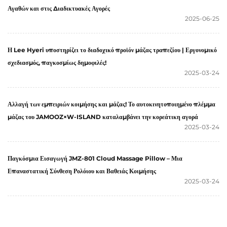
Αγαθών και στις Διαδικτυακές Αγορές
2025-06-25
Η Lee Hyeri υποστηρίζει το διαδοχικό προϊόν μάζας τραπεζίου | Εργονομικό
σχεδιασμός, παγκοσμίως δημοφιλές!
2025-03-24
Αλλαγή των εμπειριών κοιμήσης και μάζας! Το αυτοκινητοποιημένο πλέμμα
μάζας του JAMOOZ×W-ISLAND καταλαμβάνει την κορεάτικη αγορά
2025-03-24
Παγκόσμια Εισαγωγή JMZ-801 Cloud Massage Pillow – Μια
Επαναστατική Σύνθεση Ρολόιου και Βαθειάς Κοιμήσης
2025-03-24