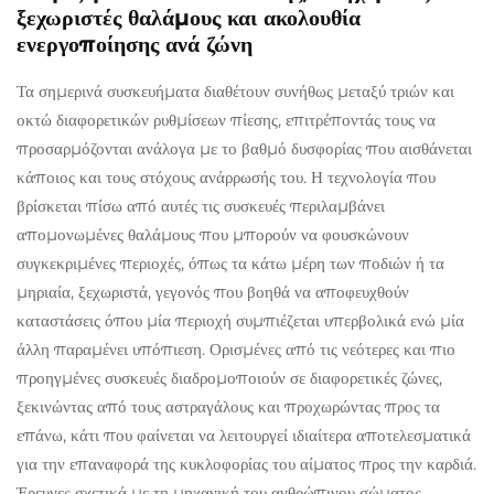
ξεχωριστές θαλάμους και ακολουθία
ενεργοποίησης ανά ζώνη
Τα σημερινά συσκευήματα διαθέτουν συνήθως μεταξύ τριών και
οκτώ διαφορετικών ρυθμίσεων πίεσης, επιτρέποντάς τους να
προσαρμόζονται ανάλογα με το βαθμό δυσφορίας που αισθάνεται
κάποιος και τους στόχους ανάρρωσής του. Η τεχνολογία που
βρίσκεται πίσω από αυτές τις συσκευές περιλαμβάνει
απομονωμένες θαλάμους που μπορούν να φουσκώνουν
συγκεκριμένες περιοχές, όπως τα κάτω μέρη των ποδιών ή τα
μηριαία, ξεχωριστά, γεγονός που βοηθά να αποφευχθούν
καταστάσεις όπου μία περιοχή συμπιέζεται υπερβολικά ενώ μία
άλλη παραμένει υπόπιεση. Ορισμένες από τις νεότερες και πιο
προηγμένες συσκευές διαδρομοποιούν σε διαφορετικές ζώνες,
ξεκινώντας από τους αστραγάλους και προχωρώντας προς τα
επάνω, κάτι που φαίνεται να λειτουργεί ιδιαίτερα αποτελεσματικά
για την επαναφορά της κυκλοφορίας του αίματος προς την καρδιά.
Έρευνες σχετικά με τη μηχανική του ανθρώπινου σώματος