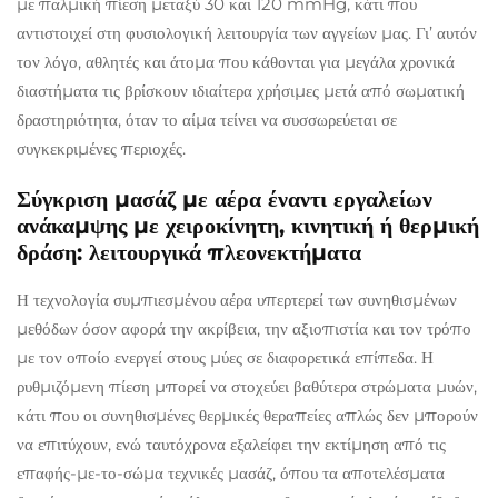
με παλμική πίεση μεταξύ 30 και 120 mmHg, κάτι που
αντιστοιχεί στη φυσιολογική λειτουργία των αγγείων μας. Γι’ αυτόν
τον λόγο, αθλητές και άτομα που κάθονται για μεγάλα χρονικά
διαστήματα τις βρίσκουν ιδιαίτερα χρήσιμες μετά από σωματική
δραστηριότητα, όταν το αίμα τείνει να συσσωρεύεται σε
συγκεκριμένες περιοχές.
Σύγκριση μασάζ με αέρα έναντι εργαλείων
ανάκαμψης με χειροκίνητη, κινητική ή θερμική
δράση: λειτουργικά πλεονεκτήματα
Η τεχνολογία συμπιεσμένου αέρα υπερτερεί των συνηθισμένων
μεθόδων όσον αφορά την ακρίβεια, την αξιοπιστία και τον τρόπο
με τον οποίο ενεργεί στους μύες σε διαφορετικά επίπεδα. Η
ρυθμιζόμενη πίεση μπορεί να στοχεύει βαθύτερα στρώματα μυών,
κάτι που οι συνηθισμένες θερμικές θεραπείες απλώς δεν μπορούν
να επιτύχουν, ενώ ταυτόχρονα εξαλείφει την εκτίμηση από τις
επαφής-με-το-σώμα τεχνικές μασάζ, όπου τα αποτελέσματα