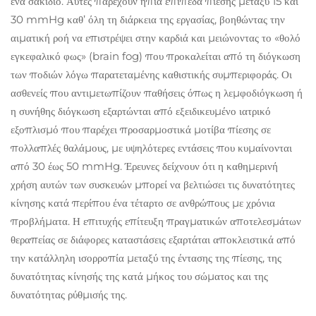
ένα σακίδιο. Αυτές παρέχουν ήπια επίπεδα πίεσης μεταξύ 15 και
30 mmHg καθ’ όλη τη διάρκεια της εργασίας, βοηθώντας την
αιματική ροή να επιστρέψει στην καρδιά και μειώνοντας το «θολό
εγκεφαλικό φως» (brain fog) που προκαλείται από τη διόγκωση
των ποδιών λόγω παρατεταμένης καθιστικής συμπεριφοράς. Οι
ασθενείς που αντιμετωπίζουν παθήσεις όπως η λεμφοδιόγκωση ή
η συνήθης διόγκωση εξαρτώνται από εξειδικευμένο ιατρικό
εξοπλισμό που παρέχει προσαρμοστικά μοτίβα πίεσης σε
πολλαπλές θαλάμους, με υψηλότερες εντάσεις που κυμαίνονται
από 30 έως 50 mmHg. Έρευνες δείχνουν ότι η καθημερινή
χρήση αυτών των συσκευών μπορεί να βελτιώσει τις δυνατότητες
κίνησης κατά περίπου ένα τέταρτο σε ανθρώπους με χρόνια
προβλήματα. Η επιτυχής επίτευξη πραγματικών αποτελεσμάτων
θεραπείας σε διάφορες καταστάσεις εξαρτάται αποκλειστικά από
την κατάλληλη ισορροπία μεταξύ της έντασης της πίεσης, της
δυνατότητας κίνησής της κατά μήκος του σώματος και της
δυνατότητας ρύθμισής της.