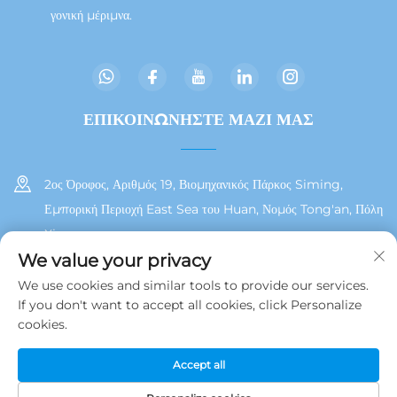
γονική μέριμνα.
ΕΠΙΚΟΙΝΩΝΗΣΤΕ ΜΑΖΙ ΜΑΣ
2ος Όροφος, Αριθμός 19, Βιομηχανικός Πάρκος Siming,
Εμπορική Περιοχή East Sea του Huan, Νομός Tong'an, Πόλη
Xiamen
We value your privacy
+86 13215929911
We use cookies and similar tools to provide our services.
If you don't want to accept all cookies, click Personalize
[email protected]
cookies.
Accept all
Δικαιώματα Πνευματικής Ιδιοκτησίας © 2025 από τη Jamooz (Xiamen)
Technology Co., Ltd.
Πολιτική Απορρήτου