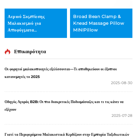
Αεριού Συμπίεσης
Broad Bean Clamp &
Μαλακισμού για
Knead Massage Pillow
Αποφύγματα
MINIPillow
Τενοσυνοβίτιδας στα
Χειριδιά
Επικαιρότητα
Οι φορητοί μαλακοποιητές εξελίσσονται—Τι αποθηκεύουν οι έξυπνοι
κατανεμητές το 2025
2025-08-30
Οδηγός Αγοράς B2B: Οι πιο διακριτικές Ποδιομάσαζες και τι τις κάνει να
εξέχουν
2025-07-28
Γιατί τα Περιφερόμενα Μαλακιστικά Κερδίζουν στην Εμπορία Ταξιδιωτικών