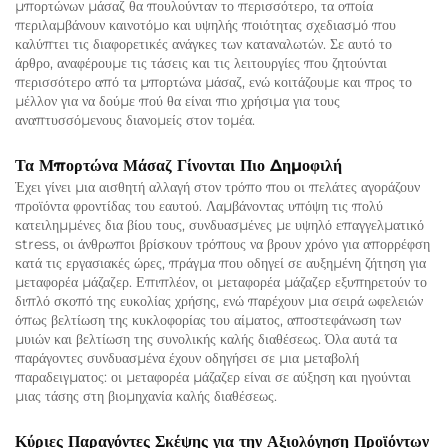
μπορτώνων μάσαζ θα πουλούνταν το περισσότερο, τα οποία
περιλαμβάνουν καινοτόμο και υψηλής ποιότητας σχεδιασμό που
καλύπτει τις διαφορετικές ανάγκες των καταναλωτών. Σε αυτό το
άρθρο, αναφέρουμε τις τάσεις και τις λειτουργίες που ζητούνται
περισσότερο από τα μπορτώνα μάσαζ, ενώ κοιτάζουμε και προς το
μέλλον για να δούμε πού θα είναι πιο χρήσιμα για τους
αναπτυσσόμενους διανομείς στον τομέα.
Τα Μπορτώνα Μάσαζ Γίνονται Πιο Δημοφιλή
Έχει γίνει μια αισθητή αλλαγή στον τρόπο που οι πελάτες αγοράζουν
προϊόντα φροντίδας του εαυτού. Λαμβάνοντας υπόψη τις πολύ
κατειλημμένες δια βίου τους, συνδυασμένες με υψηλό επαγγελματικό
stress, οι άνθρωποι βρίσκουν τρόπους να βρουν χρόνο για απορρέφση
κατά τις εργασιακές ώρες, πράγμα που οδηγεί σε αυξημένη ζήτηση για
μεταφορέα μάζαζερ. Επιπλέον, οι μεταφορέα μάζαζερ εξυπηρετούν το
διπλό σκοπό της ευκολίας χρήσης, ενώ παρέχουν μια σειρά ωφελειών
όπως βελτίωση της κυκλοφορίας του αίματος, αποστεφάνωση των
μυιών και βελτίωση της συνολικής καλής διαθέσεως. Όλα αυτά τα
παράγοντες συνδυασμένα έχουν οδηγήσει σε μια μεταβολή
παραδειγματος: οι μεταφορέα μάζαζερ είναι σε αύξηση και ηγούνται
μιας τάσης στη βιομηχανία καλής διαθέσεως.
Κύριες Παραγόντες Σκέψης για την Αξιολόγηση Προϊόντων