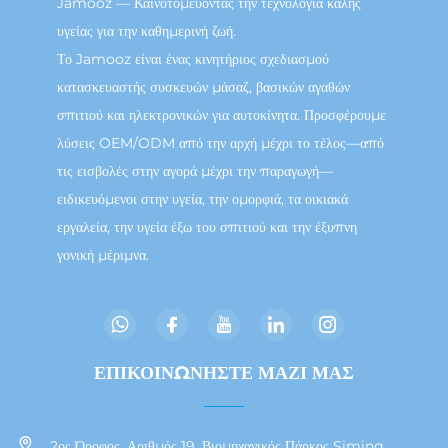
Jamooz — Καινοτομεύοντας την τεχνολογία καλής
υγείας για την καθημερινή ζωή.
Το Jamooz είναι ένας κινητήριος σχεδιασμού
κατασκευαστής συσκευών μάσαζ, βασικών αγαθών
σπιτιού και ηλεκτρονικών για αυτοκίνητα. Προσφέρουμε
λύσεις OEM/ODM από την αρχή μέχρι το τέλος—από
τις εισβολές στην αγορά μέχρι την παραγωγή—
ειδικευόμενοι στην υγεία, την ομορφιά, τα οικιακά
εργαλεία, την υγεία έξω του σπιτιού και την έξυπνη
γονική μέριμνα.
ΕΠΙΚΟΙΝΩΝΗΣΤΕ ΜΑΖΙ ΜΑΣ
2ος Όροφος, Αριθμός 19, Βιομηχανικός Πάρκος Siming,