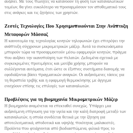
αυξάνει. Με τους πωλητές να κατανοούν τη φύση των καταναλωτικών
τομέων, θα γίνει ευκολότερο να προσαρμόσουν τον αποθεματικό τους
στις ανάγκες και τις ζητήσεις των χρηστών.
Ζεστές Τεχνολογίες Που Χρησιμοποιούνται Στην Ανάπτυξη
Μεταφορών Μάσσαζ
Η καινοτομία της τεχνολογίας κινητών τηλεφωνιών έχει επιτρέψει την
ανάπτυξη σύγχρονων μικρομετρικών μάζερ. Αυτά τα συσκευάσματα
μπορούν τώρα να προσαρμοστούν μέσω εφαρμογών κινητών, πράγμα
που αυξάνει την ικανοποίηση των πελατών. Δεδομένα σχετικά με
συγκεκριμένες προτιμήσεις και μοτίβα χρήσης μπορούν να
συλλέγονται αυτόματα, έτσι ώστε οι έξυπνες συστήματα διανομής να
εφοδιάζονται βάσει πραγματικών αναγκών. Οι αυξανόμενες τάσεις για
τη θεραπεία τριβής και η εφαρμογή θερμοκίνησης με άγγιγμα
ενισχύουν επίσης τις επιλογές των καταναλωτών.
Προβλέψεις για τη βιομηχανία Μικρομετρικών Μάζερ
Η βιομηχανία αναμένεται να επεκταθεί συνεχώς. Υπάρχει μια
αυξανόμενη επίγνωση για την υγεία και την καλή διατροφή μεταξύ των
καταναλωτών, η οποία συνδέεται θετικά με την ζήτηση για
αποτελεσματικά, αποδοτικά και υψηλής ποιότητας μαλακιστές.
Προϊόντα που φτιάχνονται από βιοδιασπώμενα, φιλικά προς το