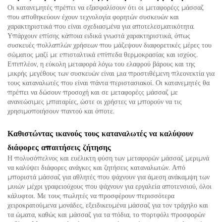
Οι κατανεμητές πρέπει να εξασφαλίσουν ότι οι μεταφορέςς μάσσαζ
που αποθηκεύουν έχουν τεχνολογία φορητών συσκευών και
χαρακτηριστικά που είναι σχεδιασμένα για αποτελεσματικότητα.
Υπάρχουν επίσης κάποια ειδικά γνωστά χαρακτηριστικά, όπως
συσκευές πολλαπλών χρήσεων που μάζεψουν διαφορετικές μέρες του
σώματος μαζί με επισταλτικά επίπεδα θερμοκρασίας και ισχύος.
Επιπλέον, η εύκολη μεταφορά λόγω του ελαφρού βάρους και της
μικρής μεγέθους των συσκευών είναι μια προστιθέμενη πλεονεκτία για
τους καταναλωτές που είναι πάντα περιστασιακοί. Οι κατανεμητές θα
πρέπει να δώσουν προσοχή και σε μεταφορέςς μάσσαζ με
ανανεώσιμες μπαταρίες, ώστε οι χρήστες να μπορούν να τις
χρησιμοποιήσουν παντού και όποτε.
Καθιστώντας ικανούς τους καταναλωτές να καλύψουν
διάφορες απαιτήσεις ζήτησης
Η πολυσόπελνος και ευέλικτη φύση των μεταφορών μάσσαζ μεριμνά
να καλύψει διάφορες ανάγκες και ζητήσεις καταναλωτών. Από
μποριστά μάσσαζ για αθλητές που ψάχνουν για άμεση ανάκαμψη των
μυιών μέχρι γραφειούχους που ψάχνουν για εργαλεία αποτενσιού, όλοι
κάλυφτοι. Με τους πωλητές να προσφέρουν περισσότερα
χειροκρατούμενα μονάδες, εξειδικευμένα μάσσαζ για τον τράχηλο και
τα ώματα, καθώς και μάσσαζ για τα πόδια, το πορτφόλι προσφορών