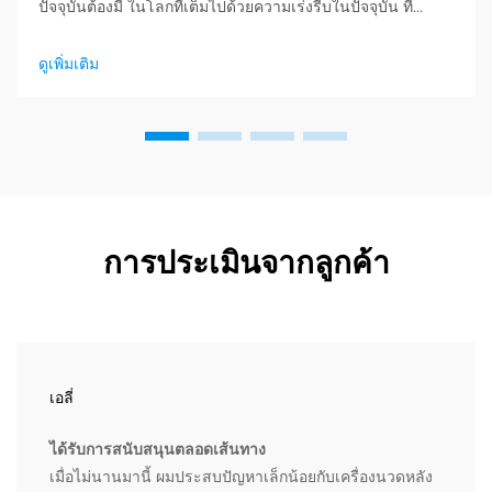
ปัจจุบันต้องมี ในโลกที่เต็มไปด้วยความเร่งรีบในปัจจุบัน ที่
ความเครียดและไลฟ์สไตล์นั่งนานได้กลายเป็นเรื่องปกติ ผู้
บริโภคต่างมองหาวิธีการที่มีประสิทธิภาพในการดูแลสุขภาพ
ดูเพิ่มเติม
ร่างกายและจิตใจของตนเองอย่างจริงจังมากยิ่งขึ้น...
การประเมินจากลูกค้า
เอลี่
ได้รับการสนับสนุนตลอดเส้นทาง
เมื่อไม่นานมานี้ ผมประสบปัญหาเล็กน้อยกับเครื่องนวดหลัง