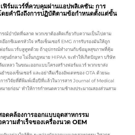
ร์มแวร์ที่ควบคุมผ่านแอปพลิเคชัน: การ
ดยคำนึงถึงการปฏิบัติตามข้อกำหนดตั้งแต่ขั้น
อุปกรณ์บําบัดที่ฉลาด พวกเขาต้องคิดเกี่ยวกับความเป็นไปตาม
งวัดอ๊อกซิเมตรหัวใจ หรือเซ็นเซอร์ EMG การรับรองมันให้ถูก
อร์มแวร์บลูทูทด้วย ถ้าอุปกรณ์ทํางานกับข้อมูลสุขภาพที่คุ้ม
กศูนย์กลาง ไม่งั้นกฎหมาย HIPAA จะทําให้เกิดปัญหา บริษัท
มล้มเหลว ในขณะออกแบบโครงสร้างฟอร์มแวร์ พวกเขาส่ง
ยําของเซ็นเซอร์ และอย่าลืมเรื่องอัพเดทของ OTA ด้วยนะ
รวิจัยที่ตีพิมพ์เมื่อปีที่แล้วในวารสาร Journal of Medical
ฎหมายก่อน" ทําให้การกําหนดความช้าลงประมาณสองส่วนสาม
ารสอดคล้องการออกแบบอุตสาหกรรม
ื่อความสําเร็จของเครื่องนวด OEM
มกันอย่างใกล้ชิด ระหว่างนักออกแบบอุตสาหกรรม วิศวกร