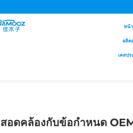
หน้
ผลิต
เคสปร
ที่สอดคล้องกับข้อกำหนด O