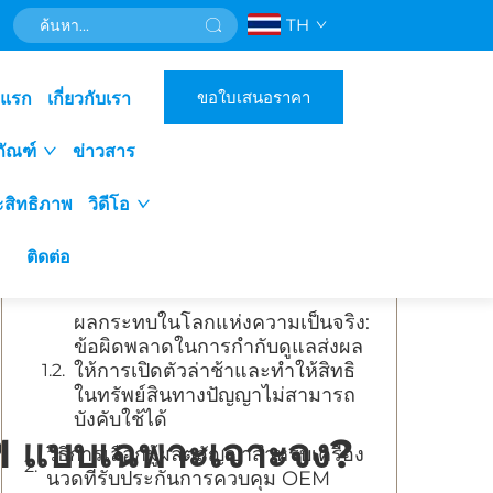
TH
สารบัญ
ขอใบเสนอราคา
าแรก
เกี่ยวกับเรา
เหตุใดการปฏิบัติตามข้อกำหนดสำหรับ
ผู้ผลิตเครื่องนวดแบบ OEM จึงเป็นสิ่งที่
ภัณฑ์
ข่าวสาร
ไม่อาจต่อรองได้ในตลาดการแพทย์
และสุขภาพ
ะสิทธิภาพ
วิดีโอ
การได้รับการอนุมัติระดับ FDA
Class II และการรับรองมาตรฐาน
ติดต่อ
ISO 13485: ประตูหลักสู่โครงการ
OEM เครื่องนวด
ผลกระทบในโลกแห่งความเป็นจริง:
ข้อผิดพลาดในการกำกับดูแลส่งผล
ให้การเปิดตัวล่าช้าและทำให้สิทธิ
ในทรัพย์สินทางปัญญาไม่สามารถ
บังคับใช้ได้
EM แบบเฉพาะเจาะจง?
วิธีการเลือกผู้ผลิตสัญญาสำหรับเครื่อง
นวดที่รับประกันการควบคุม OEM