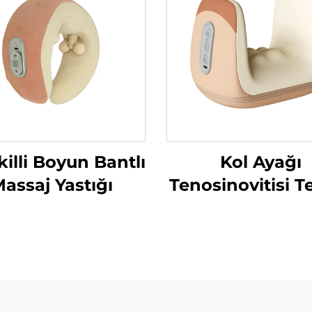
killi Boyun Bantlı
Kol Ayağı
assaj Yastığı
Tenosinovitisi T
Hava Sıkıştır
Massörü