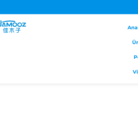
Ana
Ür
P
V