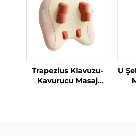
Trapezius Klavuzu-
U Şe
Kavurucu Masaj
M
Yastığı