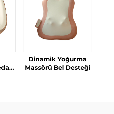
Dinamik Yoğurma
edavi
Massörü Bel Desteği
ma