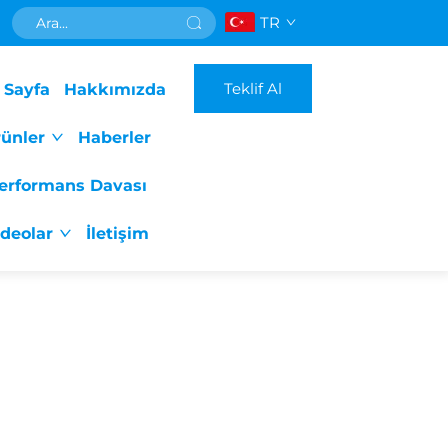
TR
Teklif Al
 Sayfa
Hakkımızda
ünler
Haberler
erformans Davası
ideolar
İletişim