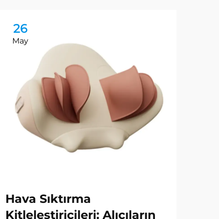
26
2
May
Ma
Hava Sıktırma
B2
Kitleleştiricileri: Alıcıların
Sa