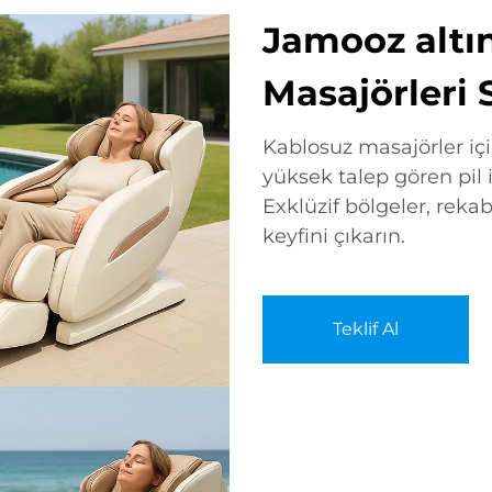
Jamooz altı
Masajörleri 
Kablosuz masajörler içi
yüksek talep gören pil i
Exklüzif bölgeler, reka
keyfini çıkarın.
Teklif Al