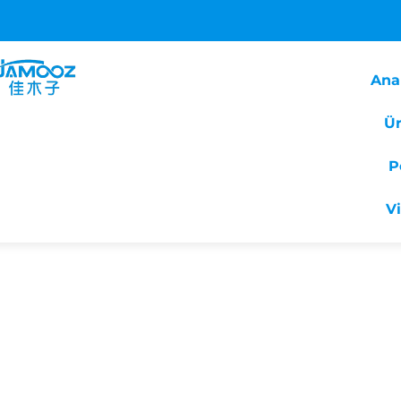
Ana
Ür
P
V