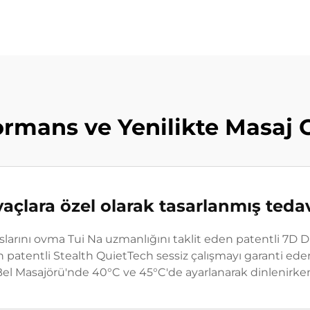
mans ve Yenilikte Masaj 
iyaçlara özel olarak tasarlanmış teda
larını ovma Tui Na uzmanlığını taklit eden patentli 7D Di
tentli Stealth QuietTech sessiz çalışmayı garanti eder. 
Bel Masajörü'nde 40°C ve 45°C'de ayarlanarak dinlenirken