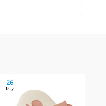
26
2
May
Ma