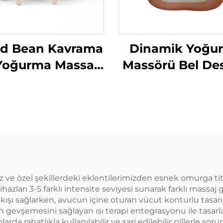
ad Bean Kavrama
Dinamik Yoğu
Yoğurma Massaj
Massörü Bel De
tığı MINIPillow
ve özel şekillerdeki eklentilerimizden esnek omurga tit
azları 3-5 farklı intensite seviyesi sunarak farklı massaj 
ıkışı sağlarken, avucun içine oturan vücut konturlu tasarım
 gevşemesini sağlayan ısı terapi entegrasyonu ile tasarla
rahatlıkla kullanılabilir ve şarj edilebilir pillerle soruns