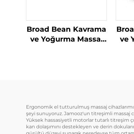
Broad Bean Kavrama
Bro
ve Yoğurma Massaj
ve 
Yastığı
Yas
Ergonomik el tutturulmuş massaj cihazlarımız 
şeyi sunuyoruz. Jamooz'un titreşimli massaj cih
Yüksek hassasiyetli motorlar tutarlı titreşim ç
kan dolaşımını destekleyen ve derin dokuların
gürültü düzeyi sunarak neredeyse tüm ortamlarda 