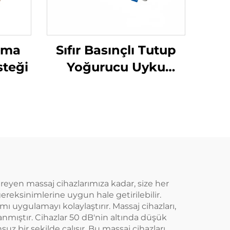
rma
Sıfır Basınçlı Tutup
steği
Yoğurucu Uyku
Yastığı
reyen massaj cihazlarımıza kadar, size her
gereksinimlerine uygun hale getirilebilir.
ı uygulamayı kolaylaştırır. Massaj cihazları,
nmıştır. Cihazlar 50 dB'nin altında düşük
uz bir şekilde çalışır. Bu massaj cihazları,