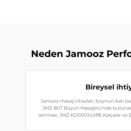
Neden Jamooz Perfor
Bireysel iht
Jamooz masaj cihazları, boynun katı kas
JMZ-807 Boyun Masajörü'nde bulunan pa
ısınması, JMZ-KD0001(utf8) Kalçalar ve 