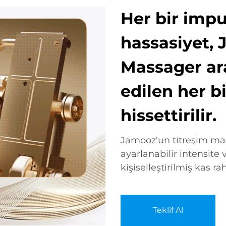
Her bir impu
hassasiyet, 
Massager ara
edilen her bi
hissettirilir.
Jamooz'un titreşim mass
ayarlanabilir intensit
kişiselleştirilmiş kas ra
Teklif Al