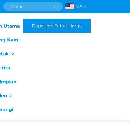
MS
Dapatkan Sebut Harga
n Utama
ng Kami
duk
erita
Impian
deo
bungi