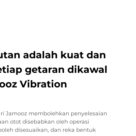
utan adalah kuat dan
etiap getaran dikawal
ooz Vibration
ari Jamooz membolehkan penyelesaian
an otot disebabkan oleh operasi
 boleh disesuaikan, dan reka bentuk