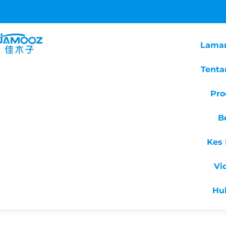
Lama
Tenta
Pro
B
Kes 
Vi
Hu