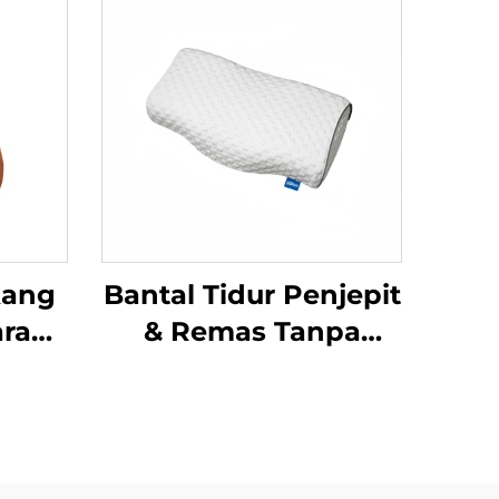
kang
Bantal Tidur Penjepit
ra
& Remas Tanpa
mik
Tekanan