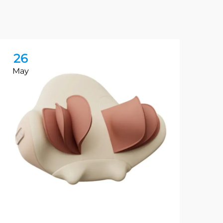
26
2
May
Ma