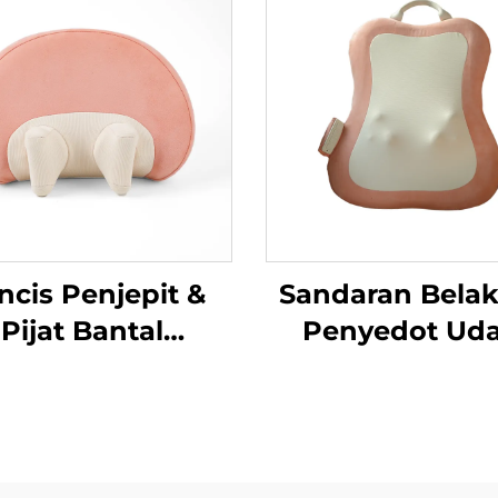
ncis Penjepit &
Sandaran Bela
Pijat Bantal
Penyedot Uda
MINIPillow
Remasan Dina