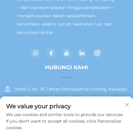
—dari wawasan pasaran hingga pengeluaran—
mengkhususkan dalam kesejahteraan,
kecantikan, elektro rumah, kesihatan luar, dan
pemuluran pintar.
HUBUNGI KAMI
lantai 2, No. 19, Taman Perindustrian Siming, Kawasan
Laut Timur Huan, Daerah Tong'an, Bandar Xiamen
We value your privacy
+86 13215929911
We use cookies and similar tools to provide our services.
If you don't want to accept all cookies, click Personalize
[email protected]
cookies.