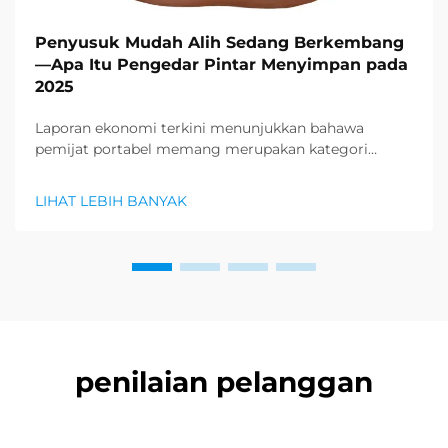
Penyusuk Mudah Alih Sedang Berkembang
—Apa Itu Pengedar Pintar Menyimpan pada
2025
Laporan ekonomi terkini menunjukkan bahawa
pemijat portabel memang merupakan kategori
produk yang paling dicari dalam sektor kesihatan dan
kesejahteraan, dan permintaan besar untuk produk
LIHAT LEBIH BANYAK
relaksasi sedang muncul. Pengedar sudah
mengetahui...
penilaian pelanggan