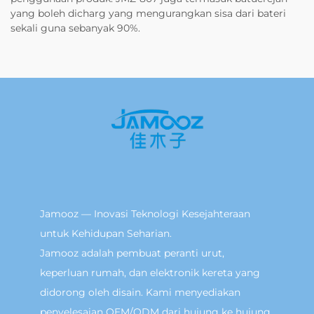
yang boleh dicharg yang mengurangkan sisa dari bateri
sekali guna sebanyak 90%.
Jamooz — Inovasi Teknologi Kesejahteraan
untuk Kehidupan Seharian.
Jamooz adalah pembuat peranti urut,
keperluan rumah, dan elektronik kereta yang
didorong oleh disain. Kami menyediakan
penyelesaian OEM/ODM dari hujung ke hujung