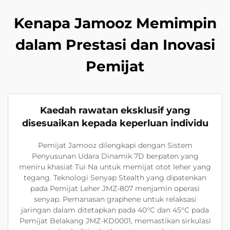
Kenapa Jamooz Memimpin
dalam Prestasi dan Inovasi
Pemijat
Kaedah rawatan eksklusif yang
disesuaikan kepada keperluan individu
Pemijat Jamooz dilengkapi dengan Sistem
Penyusunan Udara Dinamik 7D berpaten yang
meniru khasiat Tui Na untuk memijat otot leher yang
tegang. Teknologi Senyap Stealth yang dipatenkan
pada Pemijat Leher JMZ-807 menjamin operasi
senyap. Pemanasan graphene untuk relaksasi
jaringan dalam ditetapkan pada 40°C dan 45°C pada
Pemijat Belakang JMZ-KD0001, memastikan sirkulasi