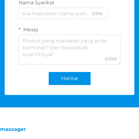
Nama Syarikat
0/200
Mesej
0/1000
Hantar
massager