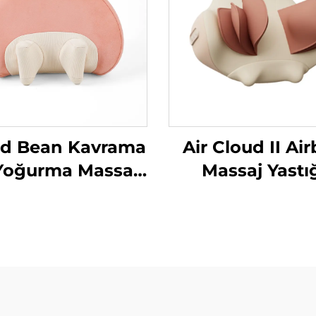
ad Bean Kavrama
Air Cloud II Ai
Yoğurma Massaj
Massaj Yastı
tığı MINIPillow