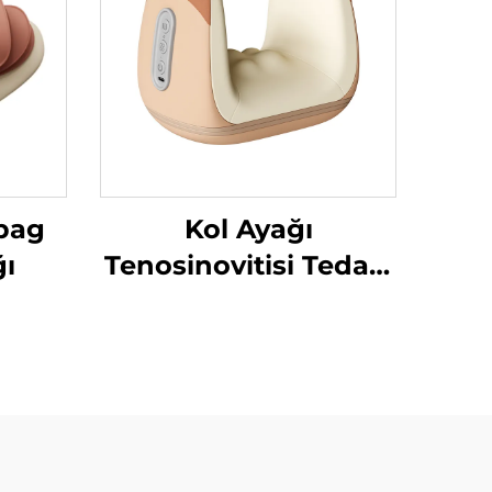
rbag
Kol Ayağı
ğı
Tenosinovitisi Tedavi
Hava Sıkıştırma
Massörü