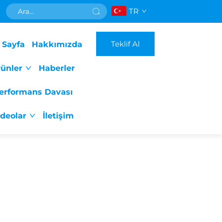
TR
Teklif Al
 Sayfa
Hakkımızda
ünler
Haberler
erformans Davası
ideolar
İletişim