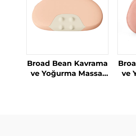
Broad Bean Kavrama
Bro
ve Yoğurma Massaj
ve 
Yastığı
Yas