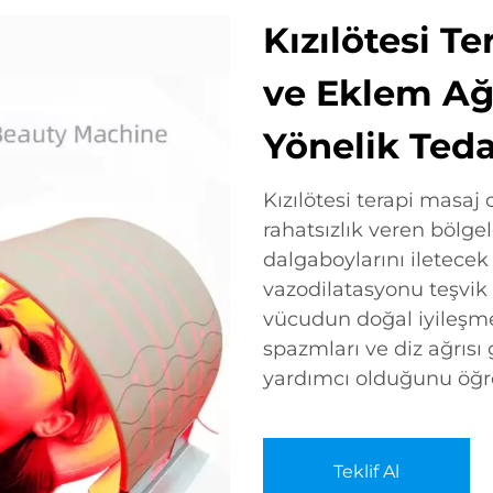
Kızılötesi Te
ve Eklem Ağr
Yönelik Teda
Kızılötesi terapi masaj 
rahatsızlık veren bölge
dalgaboylarını iletecek 
vazodilatasyonu teşvik 
vücudun doğal iyileşme 
spazmları ve diz ağrısı
yardımcı olduğunu öğr
Teklif Al