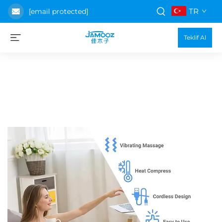
TR
[email protected]
Teklif Al