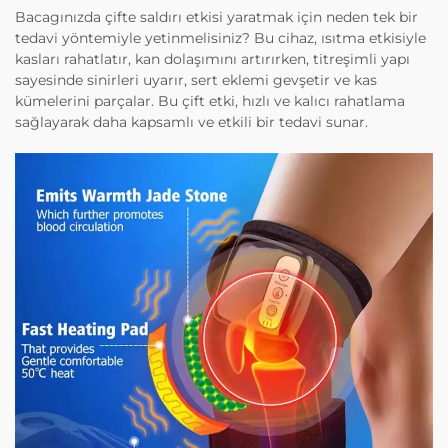
Bacagınızda çifte saldırı etkisi yaratmak için neden tek bir
tedavi yöntemiyle yetinmelisiniz? Bu cihaz, ısıtma etkisiyle
kasları rahatlatır, kan dolaşımını artırırken, titreşimli yapı
sayesinde sinirleri uyarır, sert eklemi gevşetir ve kas
kümelerini parçalar. Bu çift etki, hızlı ve kalıcı rahatlama
sağlayarak daha kapsamlı ve etkili bir tedavi sunar.