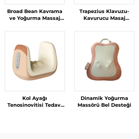
Broad Bean Kavrama
Trapezius Klavuzu-
ve Yoğurma Massaj
Kavurucu Masaj
Yastığı
Yastığı
Kol Ayağı
Dinamik Yoğurma
Tenosinovitisi Tedavi
Massörü Bel Desteği
Hava Sıkıştırma
Massörü