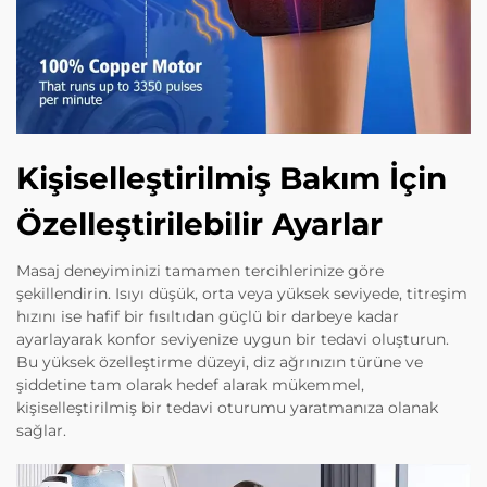
Kişiselleştirilmiş Bakım İçin
Özelleştirilebilir Ayarlar
Masaj deneyiminizi tamamen tercihlerinize göre
şekillendirin. Isıyı düşük, orta veya yüksek seviyede, titreşim
hızını ise hafif bir fısıltıdan güçlü bir darbeye kadar
ayarlayarak konfor seviyenize uygun bir tedavi oluşturun.
Bu yüksek özelleştirme düzeyi, diz ağrınızın türüne ve
şiddetine tam olarak hedef alarak mükemmel,
kişiselleştirilmiş bir tedavi oturumu yaratmanıza olanak
sağlar.