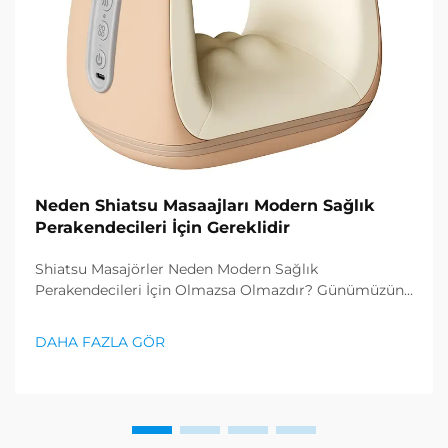
Neden Shiatsu Masaajları Modern Sağlık
Perakendecileri İçin Gereklidir
Shiatsu Masajörler Neden Modern Sağlık
Perakendecileri İçin Olmazsa Olmazdır? Günümüzün
hızlı tempolu dünyasında, stres ve oturarak yaşam
tarzı norm haline gelirken tüketiciler, fiziksel ve
DAHA FAZLA GÖR
zihinsel sağlıklarını öne çıkarmak için etkili yollar
arayışına girmektedir...