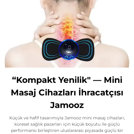
“Kompakt Yenilik" — Mini
Masaj Cihazları İhracatçısı
Jamooz
Küçük ve hafif tasarımıyla Jamooz mini masaj cihazları,
küresel sağlık pazarları için küçük boyutu ile güçlü
performansı birleştiren uluslararası piyasada güçlü bir