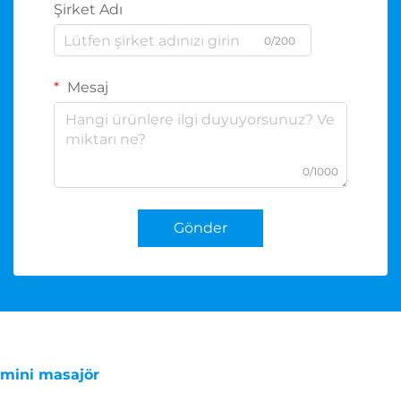
Şirket Adı
0/200
Mesaj
0/1000
Gönder
mini masajör