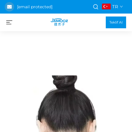
TR
[email protected]
Teklif Al