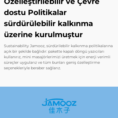
Özelleştirilebilir ve Çevre
dostu Politikalar
sürdürülebilir kalkınma
üzerine kurulmuştur
Sustainability Jamooz, sürdürilebilir kalkınma politikalarına
açık bir şekilde bağlıdır: pakette kapalı döngü yazıcıları
kullanırız, mini masajörlerimizi üretmek için enerji verimli
süreçler uygularız ve tüm bunları geniş özelleştirme
seçenekleriyle beraber sağlarız.