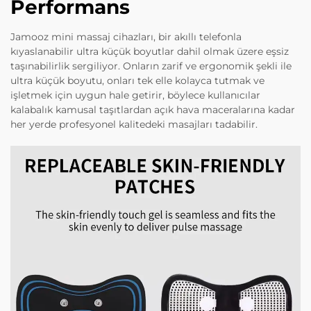
Performans
Jamooz mini massaj cihazları, bir akıllı telefonla
kıyaslanabilir ultra küçük boyutlar dahil olmak üzere eşsiz
taşınabilirlik sergiliyor. Onların zarif ve ergonomik şekli ile
ultra küçük boyutu, onları tek elle kolayca tutmak ve
işletmek için uygun hale getirir, böylece kullanıcılar
kalabalık kamusal taşıtlardan açık hava maceralarına kadar
her yerde profesyonel kalitedeki masajları tadabilir.