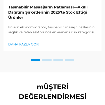
Taşınabilir Masaajların Patlaması—Akıllı
Dağıtım Şirketlerinin 2025'te Stok Ettiği
Ürünler
En son ekonomik rapor, taşınabilir masaj cihazlarının
sağlık ve refah sektöründe en aranan ürün kategorisi
olduğunu gösterdi ve gevşeklik ürünlerine karşı
büyük bir talep ortaya çıkıyor. Dağıtım şirketleri zaten
DAHA FAZLA GÖR
anladı ki...
mÜŞTERİ
DEĞERLENDİRMESİ