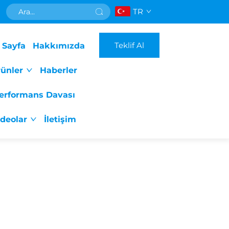
TR
Teklif Al
 Sayfa
Hakkımızda
ünler
Haberler
erformans Davası
ideolar
İletişim