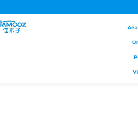
Ana
Ür
P
V