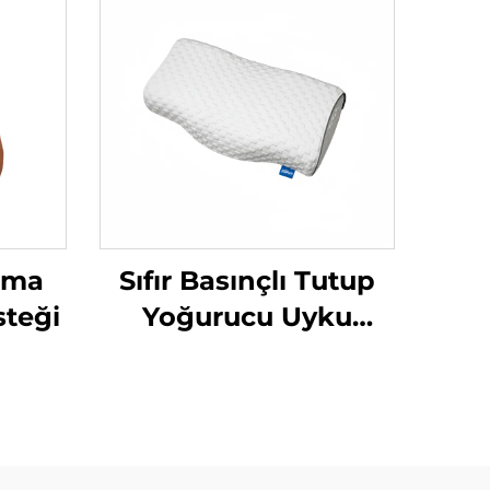
rma
Sıfır Basınçlı Tutup
steği
Yoğurucu Uyku
Yastığı