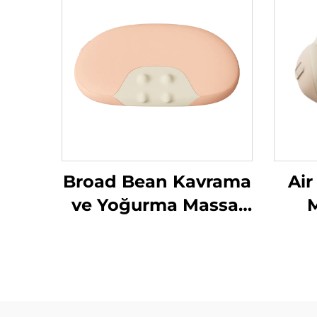
Broad Bean Kavrama
Air
ve Yoğurma Massaj
M
Yastığı