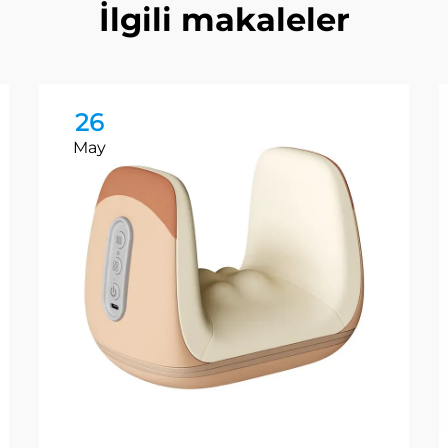
İlgili makaleler
26
May