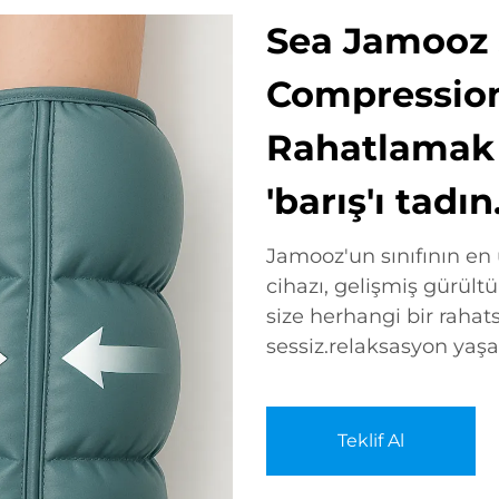
Sea Jamooz S
Compression
Rahatlamak v
'barış'ı tadın
Jamooz'un sınıfının en
cihazı, gelişmiş gürült
size herhangi bir rah
sessiz.relaksasyon yaşa
Teklif Al