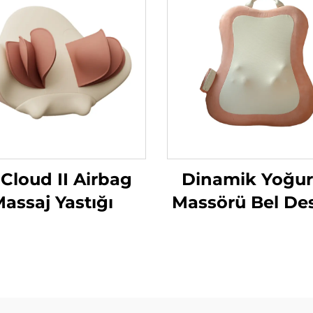
 Cloud II Airbag
Dinamik Yoğu
assaj Yastığı
Massörü Bel De