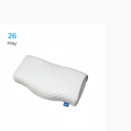
26
2
May
Ma