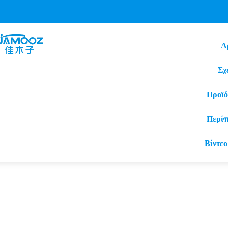
Α
Σχ
Προϊό
Περί
Βίντεο