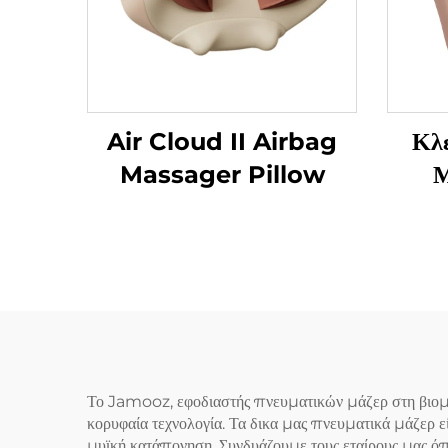
Air Cloud II Airbag
Κλ
Massager Pillow
Μ
Το Jamooz, εφοδιαστής πνευματικών μάζερ στη βιομηχ
κορυφαία τεχνολογία. Τα δικα μας πνευματικά μάζερ εί
μυϊκή κατάπονηση. Συνδυάζουμε τους εταίρους μας ό