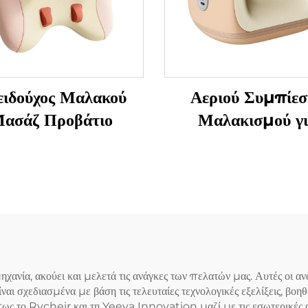
ειδούχος Μαλακού
Αεριού Συμπίεσ
ασάζ Προβάτιο
Μαλακισμού γ
Αποφύγματα
Τενοσυνοβίτιδας 
Χειριδιά
ανία, ακούει και μελετά τις ανάγκες των πελατών μας. Αυτές οι 
ναι σχεδιασμένα με βάση τις τελευταίες τεχνολογικές εξελίξεις, βοη
πως το Rvcheir και τη Yeeya Innovation μαζί με τις εσωτερικές 