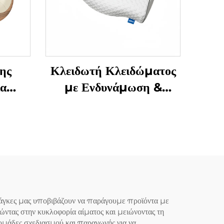
ης
Κλειδωτή Κλειδώματος
ια
με Ενδυνάμωση &
Μάζεση Γρανάζας
στα
Υπνόου
ανάγκες μας υποβιβάζουν να παράγουμε προϊόντα με
θώντας στην κυκλοφορία αίματος και μειώνοντας τη
ομάδες σχεδιασμού και παραγωγής για να