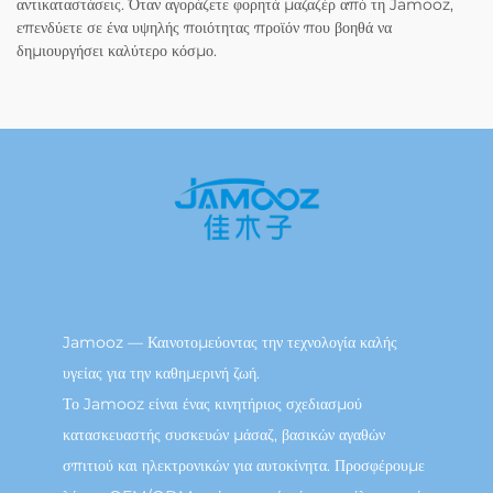
αντικαταστάσεις. Όταν αγοράζετε φορητά μαζαζέρ από τη Jamooz,
επενδύετε σε ένα υψηλής ποιότητας προϊόν που βοηθά να
δημιουργήσει καλύτερο κόσμο.
Jamooz — Καινοτομεύοντας την τεχνολογία καλής
υγείας για την καθημερινή ζωή.
Το Jamooz είναι ένας κινητήριος σχεδιασμού
κατασκευαστής συσκευών μάσαζ, βασικών αγαθών
σπιτιού και ηλεκτρονικών για αυτοκίνητα. Προσφέρουμε