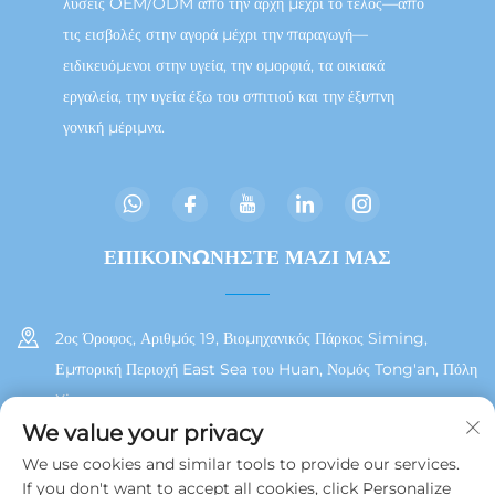
λύσεις OEM/ODM από την αρχή μέχρι το τέλος—από
τις εισβολές στην αγορά μέχρι την παραγωγή—
ειδικευόμενοι στην υγεία, την ομορφιά, τα οικιακά
εργαλεία, την υγεία έξω του σπιτιού και την έξυπνη
γονική μέριμνα.
ΕΠΙΚΟΙΝΩΝΗΣΤΕ ΜΑΖΙ ΜΑΣ
2ος Όροφος, Αριθμός 19, Βιομηχανικός Πάρκος Siming,
Εμπορική Περιοχή East Sea του Huan, Νομός Tong'an, Πόλη
Xiamen
We value your privacy
+86 13215929911
We use cookies and similar tools to provide our services.
If you don't want to accept all cookies, click Personalize
[email protected]