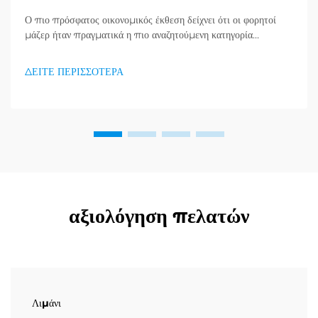
Ο πιο πρόσφατος οικονομικός έκθεση δείχνει ότι οι φορητοί
μάζερ ήταν πραγματικά η πιο αναζητούμενη κατηγορία
προϊόντων στον τομέα υγείας και καλής κατάστασης, και μια
τεράστια ζήτηση για προϊόντα απορράξεως εμφανίζεται. Οι
ΔΕΙΤΕ ΠΕΡΙΣΣΟΤΕΡΑ
διανομείς το έχουν ήδη κατανοήσει...
αξιολόγηση πελατών
Λιμάνι