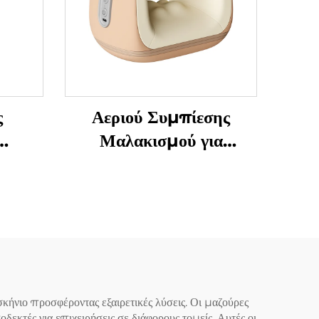
ς
Αεριού Συμπίεσης
Μαλακισμού για
τον
Αποφύγματα
Τενοσυνοβίτιδας στα
 U-
Χειριδιά
σκήνιο προσφέροντας εξαιρετικές λύσεις. Οι μαζούρες
δεκτές για επιχειρήσεις σε διάφορους τομείς. Αυτές οι