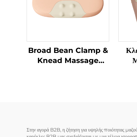
Broad Bean Clamp &
Κλ
Knead Massage
Μ
Pillow
Στην αγορά B2B, η ζήτηση για υψηλής ποιότητας μαζούρ
καρέκλες B2B μας σχεδιάζονται με μια τέλεια ισορροπία