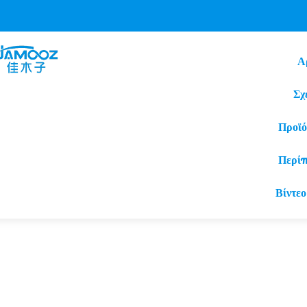
Α
Σχ
Προϊό
Περί
Βίντεο