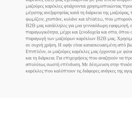
μαζούρες καρέκλες φτιάχνονται χρησιμοποιώντας προηγ
μέγιστης ανεξαρτησίας κατά τη διάρκεια της μαζούρας
ψωμίζειν, χτυπάνε, κυλάνε και shiatsu, που μπορούν
B2B μας κατάλληλες για μια γενναιόδωρη εφαρμογή, α
παραγωγικότητα, μέχρι και ξενοδοχεία και σπα, όπου
παραγωγή των μαζούρων καρέκλων B2B μας. Χρησιμοπο
σε συχνή χρήση. Η υφήν είναι κατασκευασμένη από βι
Επιπλέον, οι μαζούρες καρέκλες μας έρχονται με φιλικ
και τη διάρκεια. Για επιχειρήσεις που αναζητούν να 
απολύτως σωστή επένδυση. Με δέσμευση στην ποιότητ
καρέκλες που καλύπτουν τις διάφορες ανάγκες της αγο