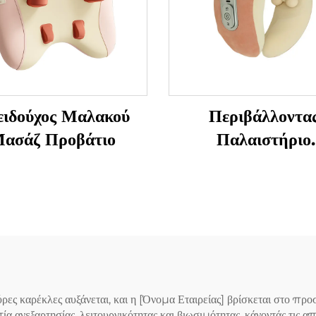
ειδούχος Μαλακού
Περιβάλλοντα
ασάζ Προβάτιο
Παλαιστήριο
Μαλακισμού για 
Αυχένα σε
Κατασχεδιασμένο
Σχήμα
ες καρέκλες αυξάνεται, και η [Όνομα Εταιρείας] βρίσκεται στο προ
 ανεξαρτησίας, λειτουργικότητας και βιωσιμότητας, κάνοντάς τις απο