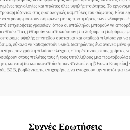
μένες τεχνολογίες και πρώτες ύλες υψηλής ποιότητας. Το εργονομικ
, προσαρμόζοντας στις φυσιολογικές καμπύλες του σώματος. Είναι 
 να προσαρμοστούν σύμφωνα με τις προτιμήσεις των ενδιαφερομένω
πό επιχειρήσεις γραφείων, όπου οι υπάλληλοι μπορούν να απορράφ
 οι επισκέπτες μπορούν να απολαύσουν μια λοξούρεια μαζούρας εμπε
ιούμε υψηλής επιπέδου συστατικά και σταθερά πλαίσια για να ε
ώσιμα, εύκολα να καθαριστούν υλικά, διατηρώντας ένα ανανεωμένο 
ά προς τον χρήστη πλαίσια ελέγχου, επιτρέποντας στους χρήστες να
προσφέρουν στους πελάτες τους ή τους υπαλλήλους μια πρωτοβουλία
α, καινοτομία και ικανοποίηση των πελατών, η [Όνομα Εταιρείας] 
ράς B2B, βοηθώντας τις επιχειρήσεις να ενισχύουν την πιστότητα τ
Συχνές Ερωτήσεις