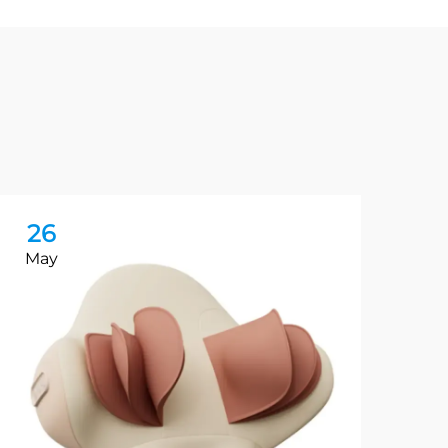
26
2
May
Ma