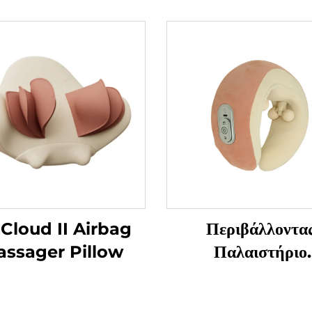
 Cloud II Airbag
Περιβάλλοντα
ssager Pillow
Παλαιστήριο
Μαλακισμού για 
Αυχένα σε