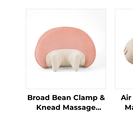
Broad Bean Clamp &
Air
Knead Massage
Ma
Pillow MINIPillow