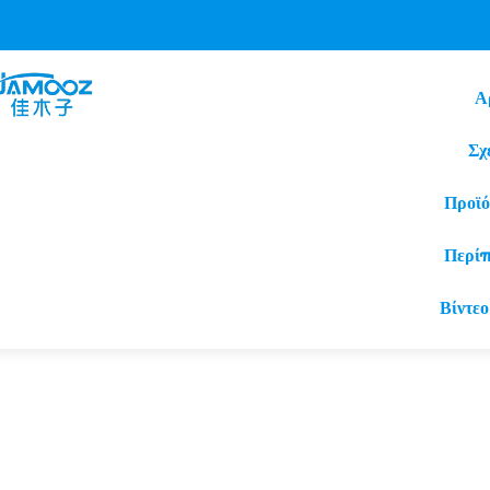
Α
Σχ
Προϊό
Περί
Βίντεο