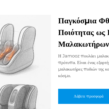
Παγκόσμια Φθ
Ποιότητας ως 
Μαλακωτήρων
Η Jamooz πουλάει μαλακω
πρότυπα. Είναι ένας εξαρτ
μαλακωτήρες ποδιών της κα
κόσμο.
Λάβετε προσφορά