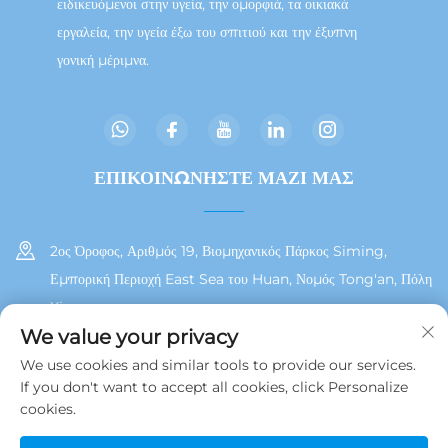
ειδικευόμενοι στην υγεία, την ομορφιά, τα οικιακά
εργαλεία, την υγεία έξω του σπιτιού και την έξυπνη
γονική μέριμνα.
ΕΠΙΚΟΙΝΩΝΗΣΤΕ ΜΑΖΙ ΜΑΣ
2ος Όροφος, Αριθμός 19, Βιομηχανικός Πάρκος Siming,
Εμπορική Περιοχή East Sea του Huan, Νομός Tong'an, Πόλη
Xiamen
We value your privacy
+86 13215929911
We use cookies and similar tools to provide our services.
If you don't want to accept all cookies, click Personalize
[email protected]
cookies.