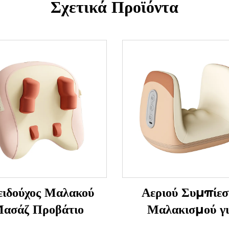
Σχετικά Προϊόντα
ειδούχος Μαλακού
Αεριού Συμπίεσ
ασάζ Προβάτιο
Μαλακισμού γ
Αποφύγματα