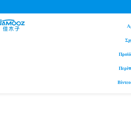
Α
Σχ
Προϊό
Περί
Βίντεο