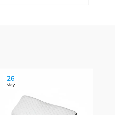
26
2
May
Ma