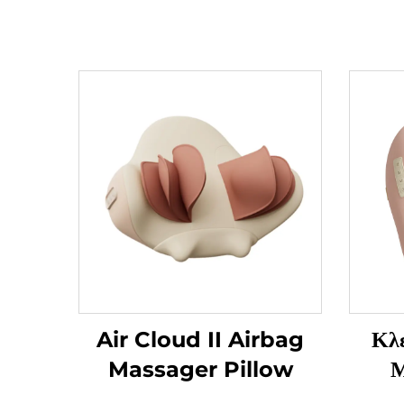
Air Cloud II Airbag
Κλ
Massager Pillow
Μ