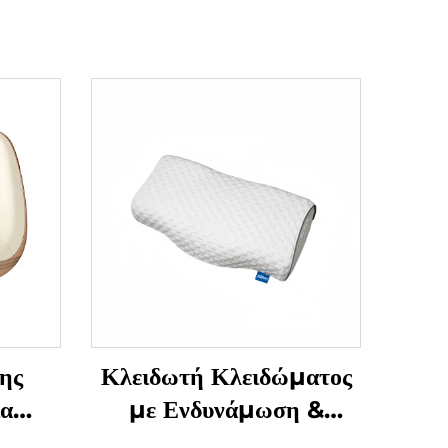
ης
Κλειδωτή Κλειδώματος
ια
με Ενδυνάμωση &
Μάζεση Γρανάζας