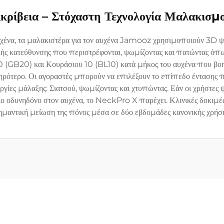
κρίβεια – Στόχαστη Τεχνολογία Μαλακισμ
αυχένα, τα μαλακιστέρα για τον αυχένα Jamooz χρησιμοποιούν 3D ψ
ς κατεύθυνσης που περιστρέφονται, ψωμίζοντας και πατώντας όπως
 (GB20) και Κουράσιου 10 (BL10) κατά μήκος του αυχένα που βοηθ
ηρότερο. Οι αγοραστές μπορούν να επιλέξουν το επίπεδο έντασης
υργίες μάλαξης: Σιατσού, ψωμίζοντας και χτυπώντας. Εάν οι χρήστε
ιο οδυνηδόνο στον αυχένα, το NeckPro X παρέχει. Κλινικές δοκιμές
ημαντική μείωση της πόνος μέσα σε δύο εβδομάδες κανονικής χρήση