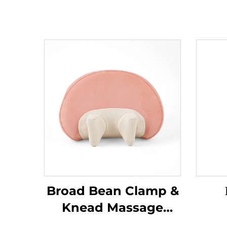
Broad Bean Clamp &
Knead Massage
Pillow MINIPillow
Μα