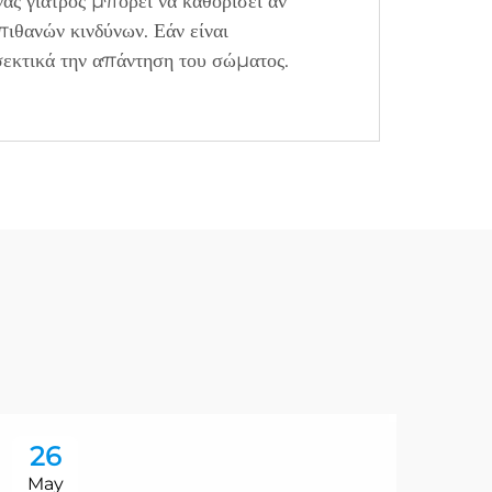
ς γιατρός μπορεί να καθορίσει αν
πιθανών κινδύνων. Εάν είναι
σεκτικά την απάντηση του σώματος.
26
2
May
Ma