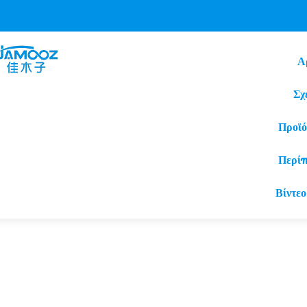
Α
Σχ
Προϊό
Περί
Βίντεο