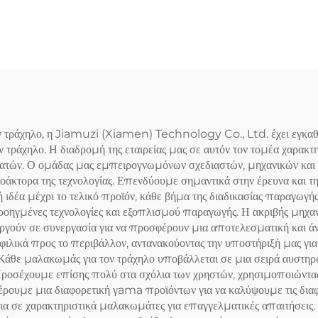
Αυχένα σε
Τενοσυνοβίτιδας 
τασχεδιασμένο U-
Χειριδιά
Σχήμα
ράχηλο, η Jiamuzi (Xiamen) Technology Co., Ltd. έχει εγκαθιδρ
τράχηλο. Η διαδρομή της εταιρείας μας σε αυτόν τον τομέα χαρακτ
ελατών. Ο ομάδας μας εμπειρογνωμόνων σχεδιαστών, μηχανικών και 
άκτορα της τεχνολογίας. Επενδύουμε σημαντικά στην έρευνα και την
 ιδέα μέχρι το τελικό προϊόν, κάθε βήμα της διαδικασίας παραγωγή
ηγμένες τεχνολογίες και εξοπλισμού παραγωγής. Η ακριβής μηχαν
ργούν σε συνεργασία για να προσφέρουν μια αποτελεσματική και ά
φιλικά προς το περιβάλλον, αντανακούοντας την υποστήριξή μας για 
 Κάθε μαλακωμάς για τον τράχηλο υποβάλλεται σε μια σειρά αυστ
Προσέχουμε επίσης πολύ στα σχόλια των χρηστών, χρησιμοποιώντας
ρουμε μια διαφορετική γama προϊόντων για να καλύψουμε τις διαφ
σια σε χαρακτηριστικά μαλακωμάτες για επαγγελματικές απαιτήσε