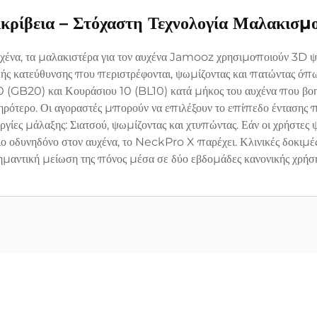
κρίβεια – Στόχαστη Τεχνολογία Μαλακισμ
αυχένα, τα μαλακιστέρα για τον αυχένα Jamooz χρησιμοποιούν 3D ψ
ς κατεύθυνσης που περιστρέφονται, ψωμίζοντας και πατώντας όπως
 (GB20) και Κουράσιου 10 (BL10) κατά μήκος του αυχένα που βοηθ
ηρότερο. Οι αγοραστές μπορούν να επιλέξουν το επίπεδο έντασης
υργίες μάλαξης: Σιατσού, ψωμίζοντας και χτυπώντας. Εάν οι χρήστε
ιο οδυνηδόνο στον αυχένα, το NeckPro X παρέχει. Κλινικές δοκιμές
ημαντική μείωση της πόνος μέσα σε δύο εβδομάδες κανονικής χρήση