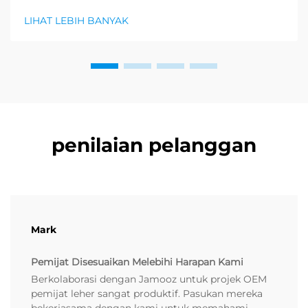
kesejahteraan, dan permintaan besar untuk produk
LIHAT LEBIH BANYAK
relaksasi sedang muncul. Pengedar sudah
mengetahui...
penilaian pelanggan
Mark
Pemijat Disesuaikan Melebihi Harapan Kami
Berkolaborasi dengan Jamooz untuk projek OEM
pemijat leher sangat produktif. Pasukan mereka