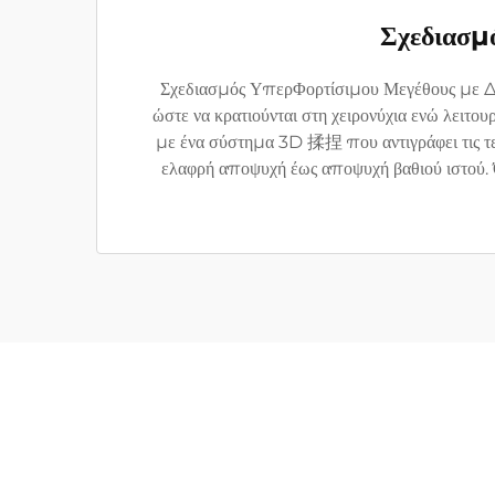
Σχεδιασμ
Σχεδιασμός ΥπερΦορτίσιμου Μεγέθους με Δυ
ώστε να κρατιούνται στη χειρονύχια ενώ λειτου
με ένα σύστημα 3D 揉捏 που αντιγράφει τις τε
ελαφρή αποψυχή έως αποψυχή βαθιού ιστού. Όπο