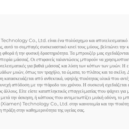
Χειριδιά
 Technology Co., Ltd. είναι ένα πολύσχημο και αποτελεσματικό ε
, αυτό το συμπαγές συσκευαστικό κινεί τους μύους, βελτιώνει την κ
η φθορά ή την φυσική δραστηριότητα. Τα μπρουζέρ μας σχεδιάζονται
ειρία μάσσαζ. Οι επιφανείς ταλαντώσεις μπορούν να χρησιμοποιηθ
ποτελεσματικές για βαθιά μάσσαζ και λύση των κόπων των μυών. Η 
άδων μυών, όπως τον τραχήλο, τα ώματα, το πλάτος και τα σκέλη. 
 κατασκευάζεται από ανθεκτικά, υψηλής ποιότητας υλικά που αντέ
συνεχή απόδοση με την πάροδο του χρόνου. Η συσκευή σχεδιάζεται ε
ς άλλους. Είτε είστε καταπληκτικός επαγγελματίας που ψάχνει για μ
η μετά την άσκηση, ή κάποιος που αντιμετωπίζει μυϊκή οδύνη, το μ
(Xiamen) Technology Co., Ltd. στην καινοτομία και την ποιότητα
τη πράξη στην καθημερινότητα της υγείας σας.