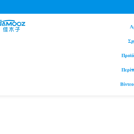
Α
Σχ
Προϊό
Περί
Βίντεο