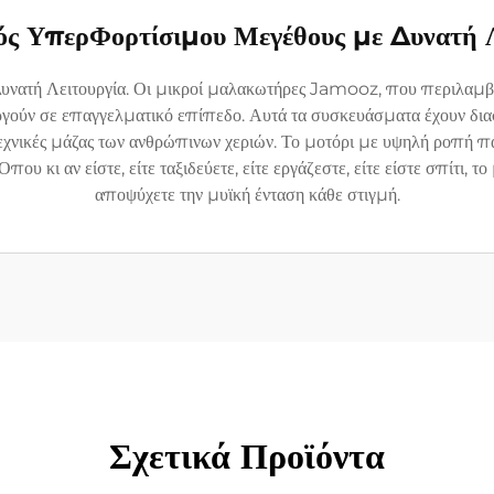
ός ΥπερΦορτίσιμου Μεγέθους με Δυνατή Λ
νατή Λειτουργία. Οι μικροί μαλακωτήρες Jamooz, που περιλαμβάν
ργούν σε επαγγελματικό επίπεδο. Αυτά τα συσκευάσματα έχουν διαστά
χνικές μάζας των ανθρώπινων χεριών. Το μοτόρι με υψηλή ροπή π
υ κι αν είστε, είτε ταξιδεύετε, είτε εργάζεστε, είτε είστε σπίτι, τ
αποψύχετε την μυϊκή ένταση κάθε στιγμή.
Σχετικά Προϊόντα