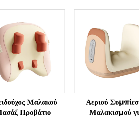
ειδούχος Μαλακού
Αεριού Συμπίεσ
ασάζ Προβάτιο
Μαλακισμού γ
Αποφύγματα
Τενοσυνοβίτιδας 