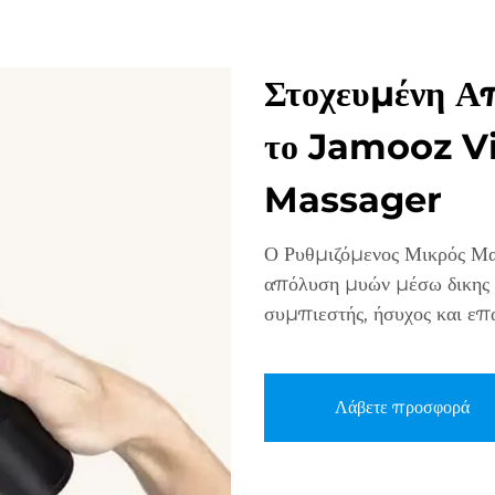
Στοχευμένη Απ
το Jamooz Vi
Massager
Ο Ρυθμιζόμενος Μικρός Μ
απόλυση μυών μέσω δικης τ
συμπιεστής, ήσυχος και επ
Λάβετε προσφορά