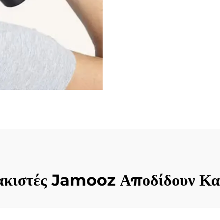
λακιστές Jamooz Αποδίδουν Κα