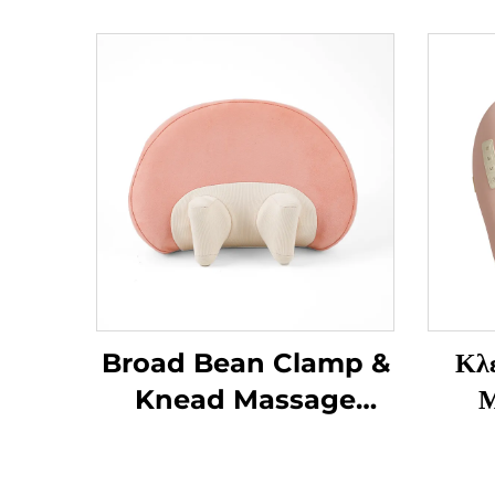
Broad Bean Clamp &
Κλ
Knead Massage
Μ
Pillow MINIPillow