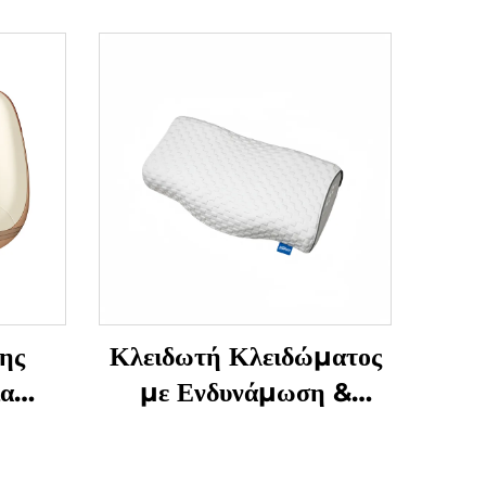
ης
Κλειδωτή Κλειδώματος
ια
με Ενδυνάμωση &
Μάζεση Γρανάζας
στα
Υπνόου