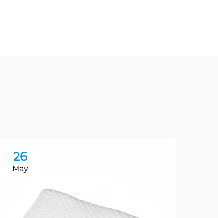
26
2
May
Ma