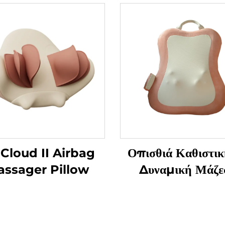
 Cloud II Airbag
Οπισθιά Καθιστικ
ssager Pillow
Δυναμική Μάζε
Μαλακισμού