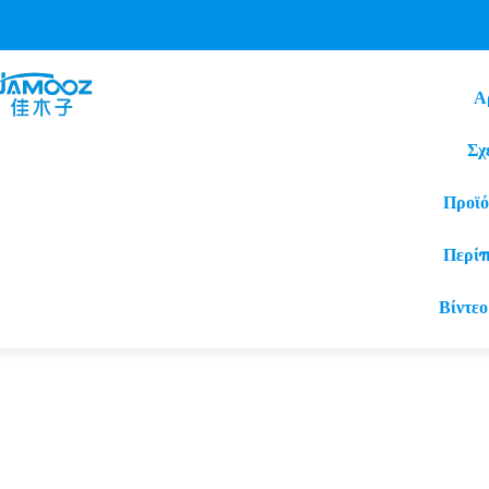
Α
Σχ
Προϊό
Περί
Βίντεο