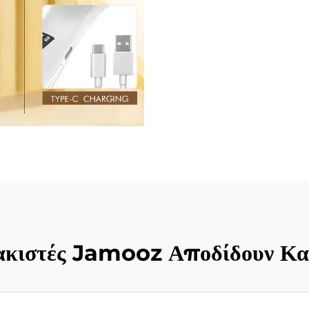
λακιστές Jamooz Αποδίδουν Κα