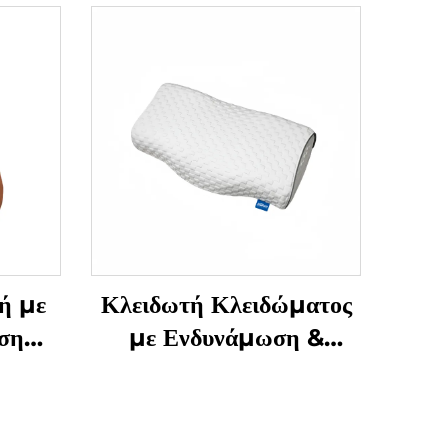
ή με
Κλειδωτή Κλειδώματος
ση
με Ενδυνάμωση &
Μάζεση Γρανάζας
Υπνόου