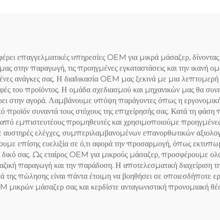
 επαγγελματικές υπηρεσίες OEM για μικρά μάσαζερ, δίνοντας τη 
α μας στην παραγωγή, τις προηγμένες εγκαταστάσεις και την ικανή ο
ένες ανάγκες σας. Η διαδικασία OEM μας ξεκινά με μια λεπτομερή 
φές του προϊόντος. Η ομάδα σχεδιασμού και μηχανικών μας θα συνερ
ει στην αγορά. Λαμβάνουμε υπόψη παράγοντες όπως η εργονομική, η
κό προϊόν συναντά τους στόχους της επιχείρησής σας. Κατά τη φάση
 από εμπιστευτέους προμηθευτές και χρησιμοποιούμε προηγμένες 
σε αυστηρές ελέγχες, συμπεριλαμβανομένων επανορθωτικών αξιολογ
υμε επίσης ευελιξία σε ό,τι αφορά την προσαρμογή, όπως εκτυπω
ικά δικό σας. Ως εταίρος OEM για μικρούς μάσαζερ, προσφέρουμε ολ
αζική παραγωγή και την παράδοση. Η αποτελεσματική διαχείριση της
 της πώλησης είναι πάντα έτοιμη να βοηθήσει σε οποιεσδήποτε ε
 μικρών μάσαζερ σας και κερδίστε ανταγωνιστική προνομιακή θέσ