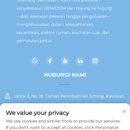
didorong oleh disain. Kami menyediakan
penyelesaian OEM/ODM dari hujung ke hujung
—dari wawasan pasaran hingga pengeluaran—
mengkhususkan dalam kesejahteraan,
kecantikan, elektro rumah, kesihatan luar, dan
pemuluran pintar.
HUBUNGI KAMI
lantai 2, No. 19, Taman Perindustrian Siming, Kawasan
Laut Timur Huan, Daerah Tong'an, Bandar Xiamen
We value your privacy
+86 13215929911
We use cookies and similar tools to provide our services.
If you don't want to accept all cookies, click Personalize
[email protected]