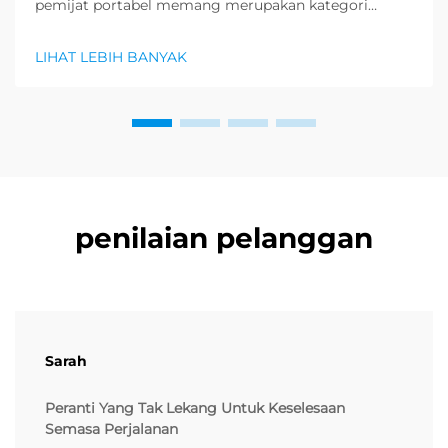
pemijat portabel memang merupakan kategori
produk yang paling dicari dalam sektor kesihatan dan
kesejahteraan, dan permintaan besar untuk produk
LIHAT LEBIH BANYAK
relaksasi sedang muncul. Pengedar sudah
mengetahui...
penilaian pelanggan
Sarah
Peranti Yang Tak Lekang Untuk Keselesaan
Semasa Perjalanan