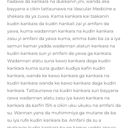
haɗawa da kankara na dukkanin jini, wanda aka
bayyana a cikin tattaunawa na Vascular Medicine a
shekara da ya zuwa. Kama kankara kai tsakanin
kudin kankara da kudin hankali zai yi amfani da
yawa, kuma wadannan kankara na kudin kankara
zasu yi amfani da yawa kuma, amma baki ba za a iya
samun kamar yadda wadannan alatun kankara na
kudin kankara sun yi amfani da yawa ga kankara.
Wadannan alatu suna kawo kankara daga kudin
kankara kuma suna gudan kudiya kafin kudin
kankara, wanda ke kawo kankara ga kankara na
kudin kankara wanda ke kawo kankara daga kudin
kankara. Tattaunawa na kudin kankara sun bayyana
cewa wadannan alatu zasu iya kawo kankara na
kankara da ƙarfin 15% a cikin uku ukuku na amfani da
su. Wannan yana da muhimmiya ga mutane da ba
su iya rufe kudin kankara ba. Amfani da su a
matsayin kudin kankara ba ne kamar yadda ake so,