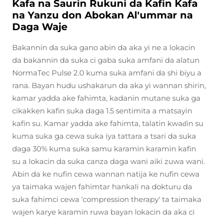
Kafa na Saurin Rukuni da Kafin Kafa
na Yanzu don Abokan Al'ummar na
Daga Waje
Bakannin da suka gano abin da aka yi ne a lokacin
da bakannin da suka ci gaba suka amfani da alatun
NormaTec Pulse 2.0 kuma suka amfani da shi biyu a
rana. Bayan hudu ushakarun da aka yi wannan shirin,
kamar yadda ake fahimta, kadanin mutane suka ga
cikakken kafin suka daga 1.5 sentimita a matsayin
kafin su. Kamar yadda ake fahimta, talatin kwaɗin su
kuma suka ga cewa suka iya tattara a tsari da suka
daga 30% kuma suka samu karamin karamin kafin
su a lokacin da suka canza daga wani aiki zuwa wani.
Abin da ke nufin cewa wannan natija ke nufin cewa
ya taimaka wajen fahimtar hankali na dokturu da
suka fahimci cewa 'compression therapy' ta taimaka
wajen karye karamin ruwa bayan lokacin da aka ci