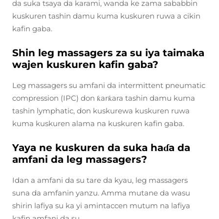
da suka tsaya da karami, wanda ke zama sababbin
kuskuren tashin damu kuma kuskuren ruwa a cikin
kafin gaba.
Shin leg massagers za su iya taimaka
wajen kuskuren kafin gaba?
Leg massagers su amfani da intermittent pneumatic
compression (IPC) don ƙarƙara tashin damu kuma
tashin lymphatic, don kuskurewa kuskuren ruwa
kuma kuskuren alama na kuskuren kafin gaba.
Yaya ne kuskuren da suka haɗa da
amfani da leg massagers?
Idan a amfani da su tare da kyau, leg massagers
suna da amfanin yanzu. Amma mutane da wasu
shirin lafiya su ka yi amintaccen mutum na lafiya
kafin amfani da su.