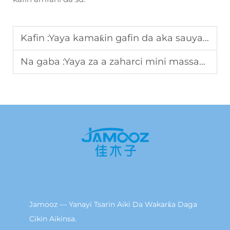
Kafin :
Yaya kamaƙin gafin da aka sauya harshen hankali taƙawa tsaro mai aiki?
Na gaba :
Yaya za a zaharci mini massager mai ƙarami?
Jamooz — Yanayi Tsarin Aiki Da Wakarƙa Daga
Cikin Aikinsa.