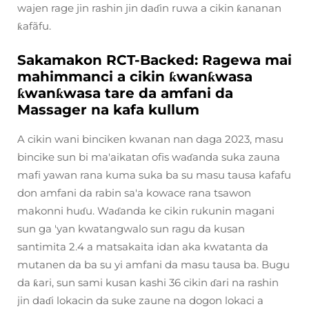
wajen rage jin rashin jin daɗin ruwa a cikin ƙananan
ƙafãfu.
Sakamakon RCT-Backed: Ragewa mai
mahimmanci a cikin ƙwanƙwasa
ƙwanƙwasa tare da amfani da
Massager na kafa kullum
A cikin wani binciken kwanan nan daga 2023, masu
bincike sun bi ma'aikatan ofis waɗanda suka zauna
mafi yawan rana kuma suka ba su masu tausa kafafu
don amfani da rabin sa'a kowace rana tsawon
makonni huɗu. Waɗanda ke cikin rukunin magani
sun ga 'yan kwatangwalo sun ragu da kusan
santimita 2.4 a matsakaita idan aka kwatanta da
mutanen da ba su yi amfani da masu tausa ba. Bugu
da ƙari, sun sami kusan kashi 36 cikin ɗari na rashin
jin daɗi lokacin da suke zaune na dogon lokaci a