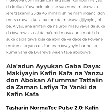
fi dacewa don magance matsalolin kumburi na yau
da kullun. Yawancin bincike sun nuna matsewa a
jere tsakanin 25 da 45 mmHg shine mafi inganci don
motsa ruwa a kusa ba tare da matsawa jijiyoyin jini
ba. A yau, ana amfani da na'urori masu yawa da suke
da ƙwarewa sosai da na'urori masu auna matsi da
suke daidaitawa bisa ga abin da ya dace da kowane
mutum, ko yana da ƙananan ƙwayoyin hannu ko
kuma yana da ƙwarewa wajen taɓa abubuwa.
Ala'adun Ayyukan Gaba Daya:
Makiyayin Kafin Kafa na Yanzu
don Abokan Al'ummar Tattalin
da Zaman Lafiya Ta Yanki da
Kafin Kafa
Tasharin NormaTec Pulse 2.0: Kafin