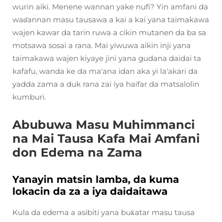
wurin aiki. Menene wannan yake nufi? Yin amfani da
waɗannan masu tausawa a kai a kai yana taimakawa
wajen kawar da tarin ruwa a cikin mutanen da ba sa
motsawa sosai a rana. Mai yiwuwa aikin inji yana
taimakawa wajen kiyaye jini yana gudana daidai ta
kafafu, wanda ke da ma'ana idan aka yi la'akari da
yadda zama a duk rana zai iya haifar da matsalolin
kumburi.
Abubuwa Masu Muhimmanci
na Mai Tausa Kafa Mai Amfani
don Edema na Zama
Yanayin matsin lamba, da kuma
lokacin da za a iya daidaitawa
Kula da edema a asibiti yana buƙatar masu tausa