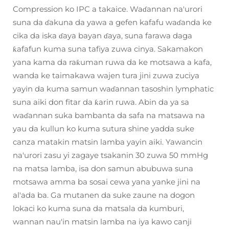
Compression ko IPC a takaice. Waɗannan na'urori
suna da ɗakuna da yawa a gefen kafafu waɗanda ke
cika da iska ɗaya bayan ɗaya, suna farawa daga
ƙafafun kuma suna tafiya zuwa cinya. Sakamakon
yana kama da raƙuman ruwa da ke motsawa a kafa,
wanda ke taimakawa wajen tura jini zuwa zuciya
yayin da kuma samun waɗannan tasoshin lymphatic
suna aiki don fitar da ƙarin ruwa. Abin da ya sa
waɗannan suka bambanta da safa na matsawa na
yau da kullun ko kuma sutura shine yadda suke
canza matakin matsin lamba yayin aiki. Yawancin
na'urori zasu yi zagaye tsakanin 30 zuwa 50 mmHg
na matsa lamba, isa don samun abubuwa suna
motsawa amma ba sosai cewa yana yanke jini na
al'ada ba. Ga mutanen da suke zaune na dogon
lokaci ko kuma suna da matsala da kumburi,
wannan nau'in matsin lamba na iya kawo canji