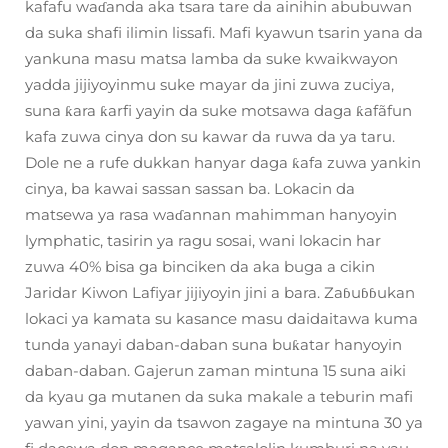
kafafu waɗanda aka tsara tare da ainihin abubuwan
da suka shafi ilimin lissafi. Mafi kyawun tsarin yana da
yankuna masu matsa lamba da suke kwaikwayon
yadda jijiyoyinmu suke mayar da jini zuwa zuciya,
suna ƙara ƙarfi yayin da suke motsawa daga ƙafãfun
kafa zuwa cinya don su kawar da ruwa da ya taru.
Dole ne a rufe dukkan hanyar daga ƙafa zuwa yankin
cinya, ba kawai sassan sassan ba. Lokacin da
matsewa ya rasa waɗannan mahimman hanyoyin
lymphatic, tasirin ya ragu sosai, wani lokacin har
zuwa 40% bisa ga binciken da aka buga a cikin
Jaridar Kiwon Lafiyar jijiyoyin jini a bara. Zaɓuɓɓukan
lokaci ya kamata su kasance masu daidaitawa kuma
tunda yanayi daban-daban suna buƙatar hanyoyin
daban-daban. Gajerun zaman mintuna 15 suna aiki
da kyau ga mutanen da suka makale a teburin mafi
yawan yini, yayin da tsawon zagaye na mintuna 30 ya