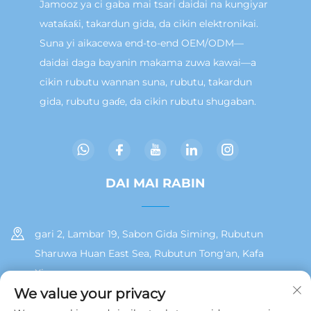
Jamooz ya ci gaba mai tsari daidai na kungiyar
wataƙaƙi, takardun gida, da cikin elektronikai.
Suna yi aikacewa end-to-end OEM/ODM—
daidai daga bayanin makama zuwa kawai—a
cikin rubutu wannan suna, rubutu, takardun
gida, rubutu gaɗe, da cikin rubutu shugaban.
DAI MAI RABIN
gari 2, Lambar 19, Sabon Gida Siming, Rubutun
Sharuwa Huan East Sea, Rubutun Tong'an, Kafa
Xiamen
We value your privacy
+86 13215929911