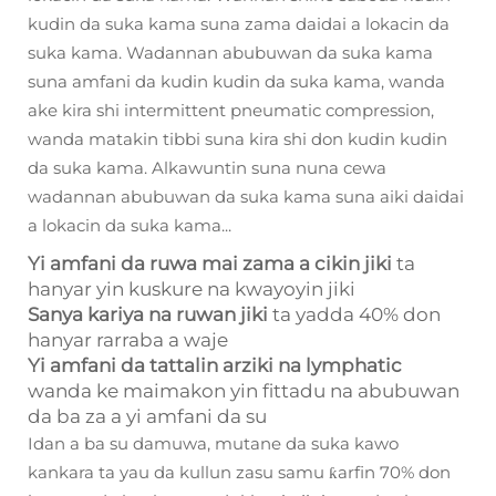
kudin da suka kama suna zama daidai a lokacin da
suka kama. Wadannan abubuwan da suka kama
suna amfani da kudin kudin da suka kama, wanda
ake kira shi intermittent pneumatic compression,
wanda matakin tibbi suna kira shi don kudin kudin
da suka kama. Alkawuntin suna nuna cewa
wadannan abubuwan da suka kama suna aiki daidai
a lokacin da suka kama...
Yi amfani da ruwa mai zama a cikin jiki
ta
hanyar yin kuskure na kwayoyin jiki
Sanya kariya na ruwan jiki
ta yadda 40% don
hanyar rarraba a waje
Yi amfani da tattalin arziki na lymphatic
wanda ke maimakon yin fittadu na abubuwan
da ba za a yi amfani da su
Idan a ba su damuwa, mutane da suka kawo
kankara ta yau da kullun zasu samu ƙarfin 70% don