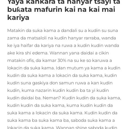
Yaya kankara ta hanyar tsayi ta
buƙata mafurin kai na kai mai
kariya
Matakin da suka kama a dandali su a kudin su suna
zama da matsaloli na kudin hanyar rarraba, wanda
ke iya haifar da kariya na ruwa a kudin kudin wanda
ake kira shi edema. Wannan yana daidai a cikin
matakin ofis, da kamar 30% na su ke so karuwa a
lokacin da suka kama. Idan mutum ya kama a kudin
kudin da suka kama a lokacin da suka kama, kudin
kudin suna gaskiya don samun ruwa a kan kudin
kudin, kuma nazarin kudin kudin ba ta yi kudin
kudin daidai ba. Neman? Kudin kudin da suka kama,
kudin kudin da suka kama, kuma kudin kudin da
suka kama a lokacin da suka kama. Kudin kudin da
suka kama ba suka kama ba, saboda suka kama a
lokacin da suka kama. Wannan shine saboda kudin