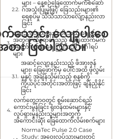
များ – နေ့စဉ်ခြေထောက်မက်စ်ဆော်
ဂ်အသုံးပြုမှုဖြင့် ခြေသည်းများ၏
ရေစုပ်မှု သိသိသာသာလျော့နည်းလာ
ခြင်း
းသက်သောင်း လျော့ပါးစေ
နေ့စဉ်လှုပ်ရှားမှုနည်းပါးသည့် ရေစုပ်မှု
အတွက် ထိရောက်သည့် ခြေထောက်မက်
းအစား ဖြစ်ပါသလဲ။
စ်ဆော်ဂ်၏ အရေးကြီးသည့် အင်္ဂါရပ်
များ
အဆင့်လျော့နည်းသည့် ဖိအားဇုန်
များ၊ ခြေဖောက်မှ ပေါင်အထိ ဖုံလွှမ်း
မှုနှင့် အချိန်သိမ်းသည့် စနစ်ကို
ကိုယ်ပိုင်အတိုင်းအတာဖြင့် ချိန်ညှိနိုင်
ခြင်း
လက်တွေ့ဘဝတွင် စွမ်းဆောင်ရည်
ကောင်းမွန်ခြင်း ရုံးဝန်ထမ်းများနှင့်
လှုပ်ရှားမှုနည်းသူများအတွက်
အကောင်းဆုံး ခြေထောက်လိမ်းစက်များ
NormaTec Pulse 2.0 Case
Study: အဝေးလုပ်သားများတွင်