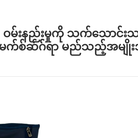
ာ ဝမ်းနည်းမှုကို သက်သောင်
က်စ်ဆ်ဂ််ရာ မည်သည့်အမျို