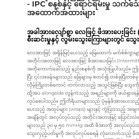
- IPC စနစ်နှင့် ရောင်ရမ်းမှု သက
အထောက်အထားများ
အခါအားလျော်စွာ လေဖြင့် ဖိအားပေးခြင်း
စီးဆင်းမှုနှင့် လွမ်းသွေးကြောများတွင် သွ
လေအားဖြင့် အရှိန်မြင့်ပေးသည့် ခြေထောက် မက်စ်စ်ဂျာ
အတိုင်းအတာဖြင့် လေအားဖြင့် ဖိအားပေးခြင်း (Interm
အတိုကောက်ခေါ်သည့် နည်းစနစ်ကို အသုံးပြုပါသည်။ ဤက
ပြီး ၎င်းအခန်းများသည် ခြေဖျားမှ စတင်၍ တစ်ခုပြီးတစ်ခ
လှိမ့်ကြိုးတစ်ကောင် တက်လာသည့် အသွင်ဖြစ်ပြီး သွေးက
ထို့အပ alongside လွန်ကဲသည့် အရည်များကို ဖယ်ရှားရန်
လုပ်စေပါသည်။ ဤကိရိယာများသည် ပုံမှန်ဖိအားပေးသည့
ပေးသည့် အထုပ်များ (wraps) များနှင့် ကွဲပြားသည့် အခ
အချိန်တွင် အလုပ်လုပ်သည့် အတိုင်းအတာဖြင့် ပြောင်းလဲပ
များသည် ၃၀ မှ ၅၀ mmHg အထိ ဖိအားကို အလုပ်လုပ်သည
သွေးလှည့်ပတ်မှုကို အလုပ်လုပ်စေရန် လုံလောက်သည့် ဖိအားဖြစ်