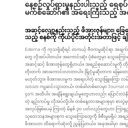
နေ့စဉ်လှုပ်ရှားမှုနည်းပါးသည့် ရ
မက်စ်ဆော်ဂ်၏ အရေးကြီးသည့် အင်္
အဆင့်လျော့နည်းသည့် ဖိအားဇုန်များ၊ ခြေဖောက
သည့် စနစ်ကို ကိုယ်ပိုင်အတိုင်းအတာဖြင့် ချိန်
Edema ကို ကုသဖို့ဆိုရင် တကယ့် ဇီဝကမ္မဆိုင်ရာ အချက်
တွေ လိုအပ်ပါတယ်။ အကောင်းဆုံး ပုံစံတွေမှာ သွေးကြောတွေ
အဆင့်ဆင့် ဖိအားဇုန်တွေရှိတယ်။ အရည်စုဆောင်းမှုကို တို
တိုးတက် အားကောင်းလာတာပါ။ ခြုံငုံမှုဆိုတာက ခြေထောက
မဟုတ်ဘူး။ ဖိအားပေးမှုက အရေးပါတဲ့ သွေးဖြူကြော လမ်
သာသာ ကျဆင်းသွားတယ်၊ တစ်ခါတစ်လေမှာ Journal of V
၄၀% အထိပါ။ အချိန်ရွေးချယ်မှုတွေဟာလည်း ပြောင်းလဲ
တဲ့ ချဉ်းကပ်မှု လိုအပ်လို့ပါ။ တစ်နေ့တာအများစုမှာ စား
အလုပ်ဖြစ်ပေမဲ့ ကြာတဲ့ မိနစ် ၃၀ ပတ်လည်တွေဟာ ကြာရှည်
သုတေသနအများစုက သွေးကြောတွေကို ဖိစီးမှုမရှိပဲ အရည်တ
ဖိအားဟာ ထိရောက်ဆုံးလို့ ညွှန်ပြတယ်။ အခုအခါမှာ အရည်အ