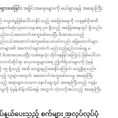
ရှားစေခြင်း
အမှိုင်းအမှေးများကို ဖယ်ရှားရန် အရေးကြီး
သွေးခဲမှုဖြစ်ပေါ်လာနိုင်သည့် အခြေအနေကို ယခုနှစ်မှီအထိ
် နောက်ဆုံးသုတေသနအရ ၇၀ ရှိသည့် အခြေအနေတွင် ရှိသည်။
 အနည်းငယ်အထောက်အကူဖော်ပေးပြီး ဖိအားပေးသည့်
ည်းငယ်အထောက်အကူဖော်ပေးသော်လည်း ခြေထောက်များ
ယာများ၏ အကောင်းများထက် မည်သည့်နည်းလမ်းမျှ မ
အားပေးပေးပြီး တစ်နေလုံး ထိုင်နေခြင်းကြောင့် ဖြစ်ပေါ်လာ
းဘက်ဆိုင်ရာ လေ့လာမှုများအရ ဤကိရိယာများကို ပုံမှန်
၁၅ ရှိသည့် အထိ လျော့နည်းစေနိုင်ကြောင်း တွေ့ရှိရသည်။
ါးသည့် လူများအတွက် အထောက်အကူဖော်ပေးမှု အရေးကြီး
းသည့် အရာများသာမက နောင်နေ့တွင် အရေးကြီးသည့် ကျန်း
ုကို ပုံမှန်ထိန်းသိမ်းရန် အတွက် လုံးဝလိုအပ်သည့် အရေးကြီး
ပ်နယ်ပေးသည့် စက်များ အလုပ်လုပ်ပုံ