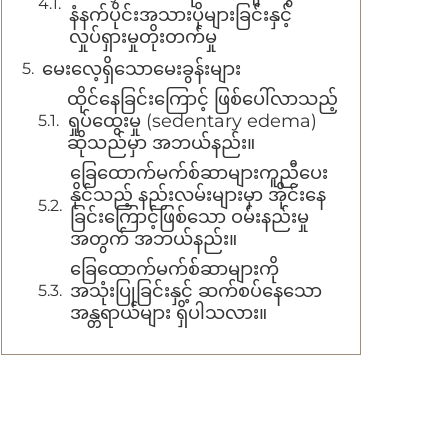
နံနက်ပိုင်းအသားပိုများခြင်းနှင့်
လှုပ်ရှားမှုတိုးတက်မှု
မေးလေ့ရှိသောမေးခွန်းများ
ထိုင်နေခြင်းကြောင့် ဖြစ်ပေါ်လာသည့်
ရှုပ်ထွေးမှု (sedentary edema)
ဆိုသည်မှာ အဘယ်နည်း။
ခြေထောက်မက်စ်ဆာများကူညီပေး
နိုင်သည့် နည်းလမ်းများမှာ အိုင်းနေ
ခြင်းကြောင့်ဖြစ်သော ဝမ်းနည်းမှု
အတွက် အဘယ်နည်း။
ခြေထောက်မက်စ်ဆာများကို
အသုံးပြုခြင်းနှင့် ဆက်စပ်နေသော
အန္တရာယ်များ ရှိပါသလား။