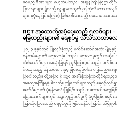
စေမည့် ဖိအားများ မဟုတ်ပါသည်။ အချိန်ကြာမြင့်စွာ ထိုင်
ပြဿနာများ ရှိသည့် လူများအတွက် ဤကဲ့သို့သော အလုပ်
များ စုပုံနေခြင်းကြောင့် ဖြစ်ပေါ်လာသည့် မသေးမသေ
RCT အထောက်အပံ့ပေးသည့် ရလဒ်များ – နေ့
ခြေသည်းများ၏ ရေစုပ်မှု သိသိသာသာလျေ
၂၀၂၃ ခုနှစ်တွင် ပြုလုပ်ခဲ့သည့် မက်စ်ဆော်ဂ်အသုံးပြုမှုန
ဝန်ထမ်းများကို လေ့လာခဲ့ပါသည်။ လေ့လာမှုတွင် အဆိုပါ
က်စ်ဆော်ဂ်များ အသုံးပြုရန် ညွှန်ကြားခဲ့ပါသည်။ မက်စ်
ဂ်မသုံးသည့် ဝန်ထမ်းများနှင့် နှိုင်းယှဉ်ပါက ခြေသည်းအ
ဖြစ်ပါသည်။ ထို့အပြင် ရုံးတွင် အချိန်ကြာကြာထိုင်ရသည့်အခ
အတွေ့အကြုံရခဲ့ပါသည်။ ဤရလဒ်များသည် နေ့စဉ်လှုပ်ရှားမှ
ဆော်ဂ်များကို ပုံမှန်အသုံးပြုခြင်းသည် အထောက်အကူဖြ
ခြေထောက်များတွင် သွေးလှည့်ပတ်မှုကို ပုံမှန်ဖြစ်စေ
ကြာထိုင်ခြင်းသည် ရေစုပ်မှုကို ဖြစ်စေနိုင်ကြောင်း သိရှိရ