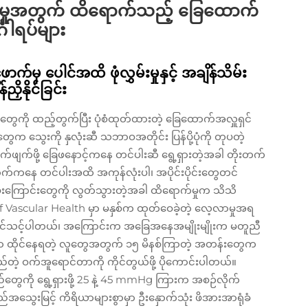
ေစုပ်မှုအတွက် ထိရောက်သည့် ခြေထောက်
ဂါရပ်များ
်မှ ပေါင်အထိ ဖုံလွှမ်းမှုနှင့် အချိန်သိမ်း
ညှိနိုင်ခြင်း
တွေကို ထည့်တွက်ပြီး ပုံစံထုတ်ထားတဲ့ ခြေထောက်အလှူရှင်
က သွေးကို နှလုံးဆီ သဘာဝအတိုင်း ပြန်ပို့ပုံကို တုပတဲ့
က်ဖျက်ဖို့ ခြေဖနောင့်ကနေ တင်ပါးဆီ ရွေ့ရှားတဲ့အခါ တိုးတက်
်ကနေ တင်ပါးအထိ အကုန်လုံးပါ၊ အပိုင်းပိုင်းတွေတင်
းကြောင်းတွေကို လွတ်သွားတဲ့အခါ ထိရောက်မှုက သိသိ
ascular Health မှာ မနှစ်က ထုတ်ဝေခဲ့တဲ့ လေ့လာမှုအရ
နိုင်သင့်ပါတယ်၊ အကြောင်းက အခြေအနေအမျိုးမျိုးက မတူညီ
ပွဲမှာ ထိုင်နေရတဲ့ လူတွေအတွက် ၁၅ မိနစ်ကြာတဲ့ အတန်းတွေက
တဲ့ ဝက်အူရောင်တာကို ကိုင်တွယ်ဖို့ ပိုကောင်းပါတယ်။
ွေကို ရွေ့ရှားဖို့ 25 နဲ့ 45 mmHg ကြားက အစဉ်လိုက်
သွေးမြင့် ကိရိယာများစွာမှာ ဦးနှောက်သုံး ဖိအားအာရုံခံ