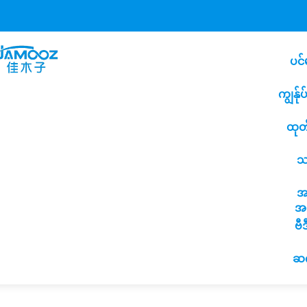
ပင်
ကျွန်ု
ထုတ
သ
အ
အက
ဗီ
ဆက