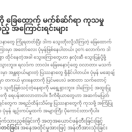
ုကို ခြေထောက် မက်စ်ဆ်ဂ််ရာ ကုသမှု
ည့် အကြောင်းရင်းများ
ပြဿနာတွေ ကြုံရတတ်ပြီး ဒါက သွေးတိုးလို့သိကြတဲ့ ခြေထောက်
ကြားမှာ အတော်လေး ပုံမှန်ဖြစ်နေပါတယ်၊ ၃၀% လောက်က ဒါ
 ထိုင်နေတဲ့အခါ သွေးကြောတွေဟာ နှလုံးဆီ သွေးပြန်ပို့ဖို့
်းမသွားဘူး။ ရလဒ်က ဘာလဲ။ ခြေဖနောင့်တွေ ဝလာတာ၊ မသက်
အန္တရာယ်များတဲ့ ပြဿနာတွေ ရှိနိုင်ပါတယ်။ ပုံမှန် မဆေ့ချ်
က်မှာ တကယ် မှားနေတာကို ပြင်မပေးပဲ ခဏတာ သက်တောင့်
ု့ဖြစ်သင့်တဲ့နေရာကို မရွေ့ရှားဘူး။ ဒါကြောင့် အထူးပြု
းကို ရေပန်းစားလာတာပါ။ ဒီကိရိယာတွေဟာ အဆက်မပြတ်
ရှင်တွေက အရည်ထိန်းသိမ်းမှု ပြဿနာတွေကို ကုသဖို့ အကြံပြု
မှန် ချဉ်းကပ်မှုထက် အများကြီး ပိုကောင်းတာကိုပါ။
ွက်သားညှစ်ခြင်းကို အတုအယောင်ဖန်တီးခြင်းဖြင့်
့်တင်ခြင်း
အနေအထိုင်မှုအားဖြင့် အန်တီအားသုံးခြင်း