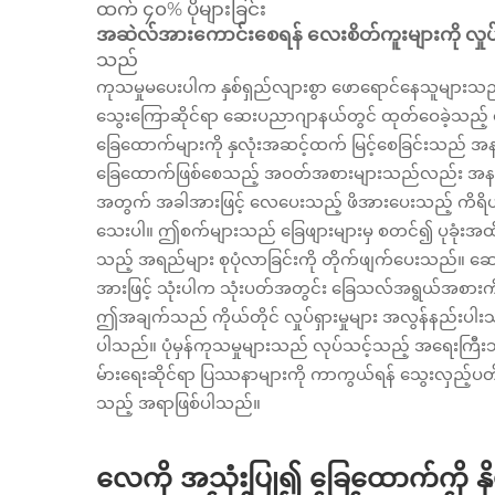
ထက် ၄၀% ပိုများခြင်း
အဆဲလ်အားကောင်းစေရန် လေးစိတ်ကူးများကို လှုပ်
သည်
ကုသမှုမပေးပါက နှစ်ရှည်လျားစွာ ဖောရောင်နေသူများသည် 
သွေးကြောဆိုင်ရာ ဆေးပညာဂျာနယ်တွင် ထုတ်ဝေခဲ့သည့
ခြေထောက်များကို နှလုံးအဆင့်ထက် မြင့်စေခြင်းသည်
ခြေထောက်ဖြစ်စေသည့် အဝတ်အစားများသည်လည်း အန
အတွက် အခါအားဖြင့် လေပေးသည့် ဖိအားပေးသည့် ကိရိ
သေးပါ။ ဤစက်များသည် ခြေဖျားများမှ စတင်၍ ပုခုံးအထိ ဖိ
သည့် အရည်များ စုပုံလာခြင်းကို တိုက်ဖျက်ပေးသည်။ ဆေ
အားဖြင့် သုံးပါက သုံးပတ်အတွင်း ခြေသလ်အရွယ်အစားကို 
ဤအချက်သည် ကိုယ်တိုင် လှုပ်ရှားမှုများ အလွန်နည်းပ
ပါသည်။ ပုံမှန်ကုသမှုများသည် လုပ်သင့်သည့် အရေးကြီ
မ်ားရေးဆိုင်ရာ ပြဿနာများကို ကာကွယ်ရန် သွေးလှည့်ပတ်မှ
သည့် အရာဖြစ်ပါသည်။
လေကို အသုံးပြု၍ ခြေထောက်ကို နှိ