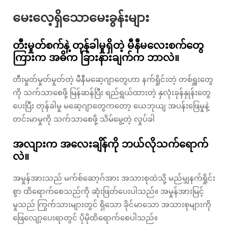
မေးလေ့ရှိသောမေးခွန်းများ
တီးမှုတ်စက်နဲ့ တုန်ခါမှုရှိတဲ့ မီနီမလေးစက်တွေ
ကြားက အဓိက ခြားနားချက်က ဘာလဲ။
တီးမှုတ်မှုတ်မှုတ်တဲ့ မီနီမဆေ့ဂျာတွေဟာ နက်ရှိုင်းတဲ့ တစ်ရှူးတွေ
ကို သက်သာစေဖို့ မြန်ဆန်ပြီး ရည်ရွယ်ထားတဲ့ နှလုံးခုန်နှုန်းတွေ
ပေးပြီး တုန်ခါမှု မဆေ့ဂျာတွေကတော့ ယေဘုယျ အပန်းဖြေမှုနဲ့
တင်းမာမှုကို သက်သာစေဖို့ သိမ်မွေ့တဲ့ လှုပ်ခါ
အလျားက အလေးချိန်ကို ဘယ်လိုသက်ရောက်
လဲ။
အမှုန်အားသည် မက်စ်ဆော့ဂ်အား အသားစုထဲသို့ မည်မျှနက်ရှိုင်း
စွာ ထိရောက်စေသည်ကို ဆုံးဖြတ်ပေးပါသည်။ အမှုန်အားမြင့်
မှုသည် ကြွက်သားများတွင် ရှိသော ခိုင်မာသော အသားစုများကို
ဖြေလျော့ပေးရာတွင် ပိုမိုထိရောက်စေပါသည်။