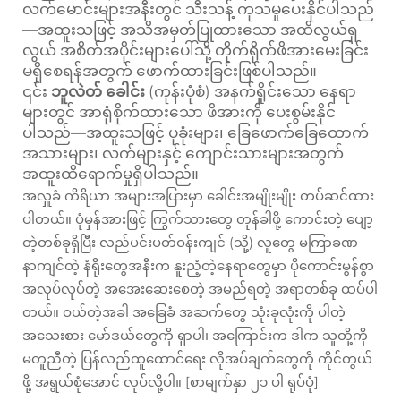
လက်မောင်းများအနီးတွင် သီးသန့် ကုသမှုပေးနိုင်ပါသည်
—အထူးသဖြင့် အသိအမှတ်ပြုထားသော အထိလွယ်ရှ
လွယ် အစိတ်အပိုင်းများပေါ်သို့ တိုက်ရိုက်ဖိအားမေးခြင်း
မရှိစေရန်အတွက် ဖောက်ထားခြင်းဖြစ်ပါသည်။
၎င်း
ဘူလဲတ် ခေါင်း
(ကုန်းပုံစံ) အနက်ရှိုင်းသော နေရာ
များတွင် အာရုံစိုက်ထားသော ဖိအားကို ပေးစွမ်းနိုင်
ပါသည်—အထူးသဖြင့် ပုခုံးများ၊ ခြေဖောက်ခြေထောက်
အသားများ၊ လက်များနှင့် ကျောင်းသားများအတွက်
အထူးထိရောက်မှုရှိပါသည်။
အလှူခံ ကိရိယာ အများအပြားမှာ ခေါင်းအမျိုးမျိုး တပ်ဆင်ထား
ပါတယ်။ ပုံမှန်အားဖြင့် ကြွက်သားတွေ တုန်ခါဖို့ ကောင်းတဲ့ ပျော့
တဲ့တစ်ခုရှိပြီး လည်ပင်းပတ်ဝန်းကျင် (သို့) လူတွေ မကြာခဏ
နာကျင်တဲ့ နံရိုးတွေအနီးက နူးညံ့တဲ့နေရာတွေမှာ ပိုကောင်းမွန်စွာ
အလုပ်လုပ်တဲ့ အအေးဆေးစေတဲ့ အမည်ရတဲ့ အရာတစ်ခု ထပ်ပါ
တယ်။ ဝယ်တဲ့အခါ အခြေခံ အဆက်တွေ သုံးခုလုံးကို ပါတဲ့
အသေးစား မော်ဒယ်တွေကို ရှာပါ၊ အကြောင်းက ဒါက သူတို့ကို
မတူညီတဲ့ ပြန်လည်ထူထောင်ရေး လိုအပ်ချက်တွေကို ကိုင်တွယ်
ဖို့ အရွယ်စုံအောင် လုပ်လို့ပါ။ [စာမျက်နှာ ၂၁ ပါ ရုပ်ပုံ]