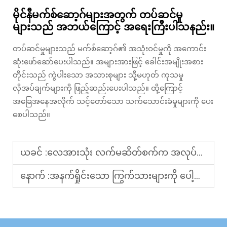
မိုင်နီမက်စ်ဆော့ဂ်များအတွက် တပ်ဆင်မှု
များသည် အဘယ်ကြောင့် အရေးကြီးပါသနည်း။
တပ်ဆင်မှုများသည် မက်စ်ဆော့ဂ်၏ အသုံးဝင်မှုကို အကောင်း
ဆုံးဖော်ဆော်ပေးပါသည်။ အများအားဖြင့် ခေါင်းအမျိုးအစား
တိုင်းသည် ကွဲပါးသော အသားစုများ သို့မဟုတ် ကုသမှု
လိုအပ်ချက်များကို ဖြည့်ဆည်းပေးပါသည်။ ထို့ကြောင့်
အခြေအနေအလိုက် သင့်တော်သော သက်သောင်းခံမှုများကို ပေး
စေပါသည်။
ယခင် :
လေအားသုံး လက်မဆိတ်စက်က အလုပ်ခွင်ကျန်းမာရေးကို မည်သို့ထောက်ပံ့ပေးပါသနည်း။
နောက် :
အနက်ရှိုင်းသော ကြွက်သားများကို ပေါ့ပါးစေရန် အသုံးပြုနိုင်သော မက်စ်စ်အိုင်ဂ်အ့မ်မှုတ်စက်များမှုတ်စက်များကို ဘယ်လိုရွေးချယ်ရမည်နည်း။