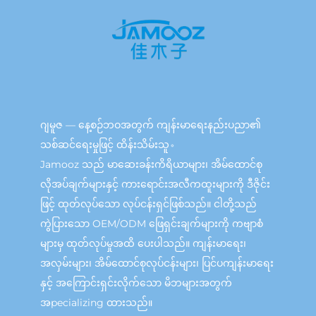
ဂျမူဇ — နေ့စဉ်ဘဝအတွက် ကျန်းမာရေးနည်းပညာ၏
သစ်ဆင်ရေးမှုဖြင့် ထိန်းသိမ်းသူ。
Jamooz သည် မာဆေးခန်းကိရိယာများ၊ အိမ်ထောင်စု
လိုအပ်ချက်များနှင့် ကားရောင်းအလီကထူးများကို ဒီဇိုင်း
ဖြင့် ထုတ်လုပ်သော လုပ်ငန်းရှင်ဖြစ်သည်။ ငါတို့သည်
ကွဲပြားသော OEM/ODM ဖြေရှင်းချက်များကို ကဗျာစံ
များမှ ထုတ်လုပ်မှုအထိ ပေးပါသည်။ ကျန်းမာရေး၊
အလှမ်းများ၊ အိမ်ထောင်စုလုပ်ငန်းများ၊ ပြင်ပကျန်းမာရေး
နှင့် အကြောင်းရှင်းလိုက်သော မိဘများအတွက်
အpecializing ထားသည်။