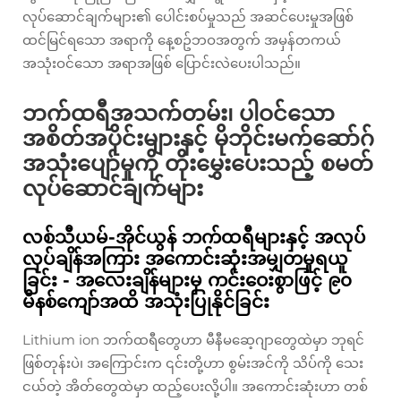
လုပ်ဆောင်ချက်များ၏ ပေါင်းစပ်မှုသည် အဆင်ပေးမှုအဖြစ်
ထင်မြင်ရသော အရာကို နေ့စဥ်ဘဝအတွက် အမှန်တကယ်
အသုံးဝင်သော အရာအဖြစ် ပြောင်းလဲပေးပါသည်။
ဘက်ထရီအသက်တမ်း၊ ပါဝင်သော
အစိတ်အပိုင်းများနှင့် မိုဘိုင်းမက်ဆော်ဂ်
အသုံးပျော်မှုကို တိုးမွှေးပေးသည့် စမတ်
လုပ်ဆောင်ချက်များ
လစ်သီယမ်-အိုင်ယွန် ဘက်ထရီများနှင့် အလုပ်
လုပ်ချိန်အကြား အကောင်းဆုံးအမျှတမှုရယူ
ခြင်း - အလေးချိန်များမှ ကင်းဝေးစွာဖြင့် ၉၀
မိနစ်ကျော်အထိ အသုံးပြုနိုင်ခြင်း
Lithium ion ဘက်ထရီတွေဟာ မီနီမဆေ့ဂျာတွေထဲမှာ ဘုရင်
ဖြစ်တုန်းပဲ၊ အကြောင်းက ၎င်းတို့ဟာ စွမ်းအင်ကို သိပ်ကို သေး
ငယ်တဲ့ အိတ်တွေထဲမှာ ထည့်ပေးလို့ပါ။ အကောင်းဆုံးဟာ တစ်