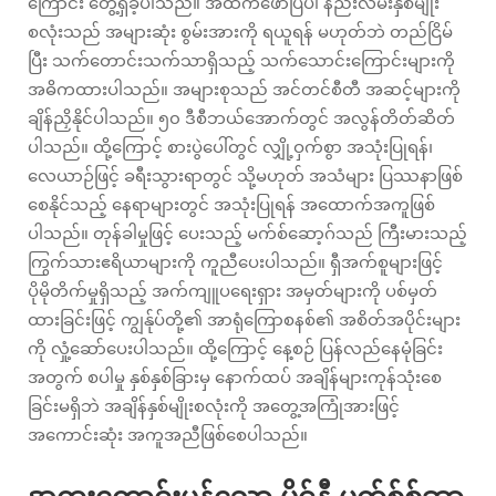
ကြောင်း တွေ့ရှိခဲ့ပါသည်။ အထက်ဖော်ပြပါ နည်းလမ်းနှစ်မျိုး
စလုံးသည် အများဆုံး စွမ်းအားကို ရယူရန် မဟုတ်ဘဲ တည်ငြိမ်
ပြီး သက်တောင်းသက်သာရှိသည့် သက်သောင်းကြောင်းများကို
အဓိကထားပါသည်။ အများစုသည် အင်တင်စီတီ အဆင့်များကို
ချိန်ညှိနိုင်ပါသည်။ ၅၀ ဒီစီဘယ်အောက်တွင် အလွန်တိတ်ဆိတ်
ပါသည်။ ထို့ကြောင့် စားပွဲပေါ်တွင် လျှို့ဝှက်စွာ အသုံးပြုရန်၊
လေယာဉ်ဖြင့် ခရီးသွားရာတွင် သို့မဟုတ် အသံများ ပြဿနာဖြစ်
စေနိုင်သည့် နေရာများတွင် အသုံးပြုရန် အထောက်အကူဖြစ်
ပါသည်။ တုန်ခါမှုဖြင့် ပေးသည့် မက်စ်ဆော့ဂ်သည် ကြီးမားသည့်
ကြွက်သားဧရိယာများကို ကူညီပေးပါသည်။ ရှီအက်စူများဖြင့်
ပိုမိုတိက်မှုရှိသည့် အက်ကျူပရေးရှား အမှတ်များကို ပစ်မှတ်
ထားခြင်းဖြင့် ကျွန်ုပ်တို့၏ အာရုံကြောစနစ်၏ အစိတ်အပိုင်းများ
ကို လှုံ့ဆော်ပေးပါသည်။ ထို့ကြောင့် နေ့စဉ် ပြန်လည်နေမုံခြင်း
အတွက် စပါမှု နှစ်နှစ်ခြားမှ နောက်ထပ် အချိန်များကုန်သုံးစေ
ခြင်းမရှိဘဲ အချိန်နှစ်မျိုးစလုံးကို အတွေ့အကြုံအားဖြင့်
အကောင်းဆုံး အကူအညီဖြစ်စေပါသည်။