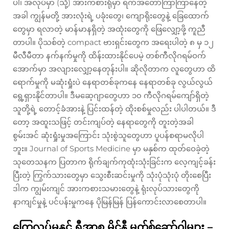
ပါ၊ အလုပ်မှာ (သို့) အားကစားရုံမှာ ရက်အတော်ကြာကြာနေတဲ့
အခါ ကျွန်မတို့ အားလုံးရဲ့ ပခုံးတွေ၊ ကျောရိုးတွေနဲ့ ခြေထောက်
တွေမှာ ရလာတဲ့ မာန်မာနရှိတဲ့ အထုံးတွေကို ဖြေလျှော့ဖို့ ကူညီ
တာပါ။ ပိုသစ်တဲ့ compact ဗားရှင်းတွေက အရေးပါတဲ့ ၈ မှ ၁၂
မီလီမီတာ နက်နက်မှုကို ထိန်းထားနိုင်ပေမဲ့ တစ်ကီလိုဂရမ်ဝက်
အောက်မှာ အလျားလျှော့နေတုန်းပါ။ ဆိုလိုတာက လူတွေဟာ ထိ
ရောက်မှုကို မဆုံးရှုံးပဲ နေရာတစ်ခုကနေ နေရာတစ်ခု လွယ်လွယ်
ရွေ့ရှားနိုင်တာပါ။ ဒီမဆေ့ဂျာတွေဟာ ၁၀ ကီလိုဂရမ်ကျော်ရှိတဲ့
သူတို့ရဲ့ တောင့်ခံအားနဲ့ ပြင်းထန်တဲ့ ထိုးစစ်မှုလည်း ပါပါတယ်။ ဒီ
တော့ အထူးသဖြင့် တင်းကျပ်တဲ့ နေရာတွေကို တူးတဲ့အခါ
စွမ်းအင် ဆုံးရှုံးမှုအကြောင်း သုံးစွဲသူတွေဟာ ပူပန်စရာမလိုပါ
ဘူး။ Journal of Sports Medicine မှာ မနှစ်က ထုတ်ဝေခဲ့တဲ့
သုတေသနက ပြတာက ရိုက်ချက်ကုထုံးသုံးခြင်းက လေ့ကျင့်ခန်း
ပြီးတဲ့ ကြွက်သားတွေမှာ သွေးစီးဆင်းမှုကို သုံးပုံသုံးပုံ တိုးစေပြီး
ဒါက ကျွမ်းကျင် အားကစားသမားတွေနဲ့ ရုံးလုပ်သားတွေကို
နာကျင်မှုနဲ့ ပင်ပန်းမှုကနေ ပိုမြန်မြန် ပြန်ကောင်းလာစေတာပါ။
ကြွေလှုပ်မှုနှင့် ရှီအာစူ မိုင်နီ မက်စ်ဆော်ဂါများ –