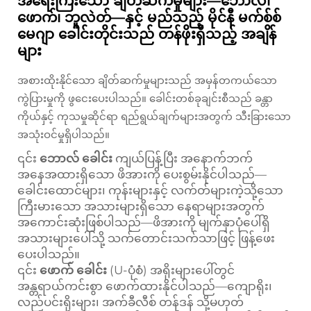
အရေးကြီးသော ချိတ်ဆက်မှုများ—ဘောလ်၊
ဖောက်၊ ဘူလဲတ်—နှင့် မည်သည့် မိုင်နီ မက်စ်စ်
မေဂျာ ခေါင်းတိုင်းသည် တန်ဖိုးရှိသည့် အချိန်
များ
အစားထိုးနိုင်သော ချိတ်ဆက်မှုများသည် အမှန်တကယ်သော
ကွဲပြားမှုကို ဖွငေးပေးပါသည်။ ခေါင်းတစ်ခုချင်းစီသည် ခန္တာ
ကိုယ်နှင့် ကုသမှုဆိုင်ရာ ရည်ရွယ်ချက်များအတွက် သီးခြားသော
အသုံးဝင်မှုရှိပါသည်။
၎င်း
ဘောလ် ခေါင်း
ကျယ်ပြန့်ပြီး အနောက်ဘက်
အနေအထားရှိသော ဖိအားကို ပေးစွမ်းနိုင်ပါသည်—
ခေါင်းထောင်များ၊ ကုန်းများနှင့် လက်တ်များကဲ့သို့သော
ကြီးမားသော အသားများရှိသော နေရာများအတွက်
အကောင်းဆုံးဖြစ်ပါသည်—ဖိအားကို မျက်နှာပုံပေါ်ရှိ
အသားများပေါ်သို့ သက်တောင်းသက်သာဖြင့် ဖြန့်ဖေး
ပေးပါသည်။
၎င်း
ဖောက် ခေါင်း
(U-ပုံစံ) အရိုးများပေါ်တွင်
အန္တရာယ်ကင်းစွာ ဖောက်ထားနိုင်ပါသည်—ကျောရိုး၊
လည်ပင်းရိုးများ၊ အက်ခီလီစ် တန်ဒန် သို့မဟုတ်