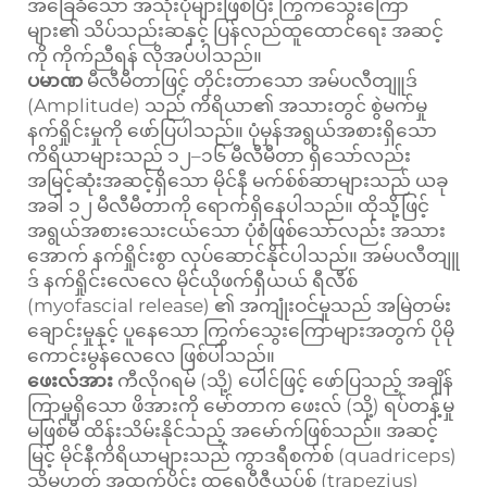
အခြေခံသော အသုံးပုံများဖြစ်ပြီး ကြွက်သွေးကြော
များ၏ သိပ်သည်းဆနှင့် ပြန်လည်ထူထောင်ရေး အဆင့်
ကို ကိုက်ညီရန် လိုအပ်ပါသည်။
ပမာဏ
မီလီမီတာဖြင့် တိုင်းတာသော အမ်ပလီတျူဒ်
(Amplitude) သည် ကိရိယာ၏ အသားတွင် စွဲမက်မှု
နက်ရှိုင်းမှုကို ဖော်ပြပါသည်။ ပုံမှန်အရွယ်အစားရှိသော
ကိရိယာများသည် ၁၂–၁၆ မီလီမီတာ ရှိသော်လည်း
အမြင့်ဆုံးအဆင့်ရှိသော မိုင်နီ မက်စ်စ်ဆာများသည် ယခု
အခါ ၁၂ မီလီမီတာကို ရောက်ရှိနေပါသည်။ ထိုသို့ဖြင့်
အရွယ်အစားသေးငယ်သော ပုံစံဖြစ်သော်လည်း အသား
အောက် နက်ရှိုင်းစွာ လုပ်ဆောင်နိုင်ပါသည်။ အမ်ပလီတျူ
ဒ် နက်ရှိုင်းလေလေ မိုင်ယိုဖက်ရှီယယ် ရီလီစ်
(myofascial release) ၏ အကျုံးဝင်မှုသည် အမြဲတမ်း
ချောင်းမှုနှင့် ပူနေသော ကြွက်သွေးကြောများအတွက် ပိုမို
ကောင်းမွန်လေလေ ဖြစ်ပါသည်။
ဖေးလ်အား
ကီလိုဂရမ် (သို့) ပေါင်ဖြင့် ဖော်ပြသည့် အချိန်
ကြာမှုရှိသော ဖိအားကို မော်တာက ဖေးလ် (သို့) ရပ်တန့်မှု
မဖြစ်မီ ထိန်းသိမ်းနိုင်သည့် အမော်က်ဖြစ်သည်။ အဆင့်
မြင့် မိုင်နီကိရိယာများသည် ကွာဒရီစက်စ် (quadriceps)
သို့မဟုတ် အထက်ပိုင်း ထရေပီဇီယပ်စ် (trapezius)