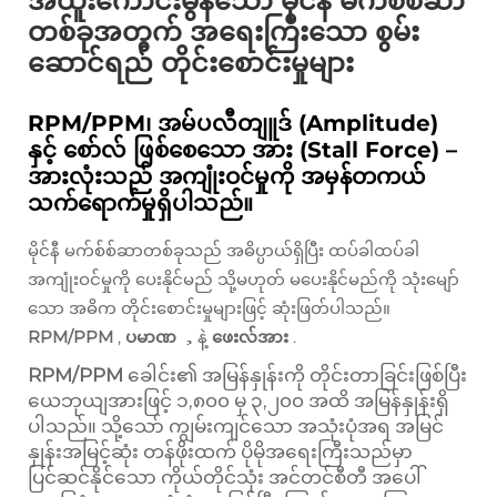
အထူးကောင်းမွန်သော မိုင်နီ မက်စ်စ်ဆာ
တစ်ခုအတွက် အရေးကြီးသော စွမ်း
ဆောင်ရည် တိုင်းစောင်းမှုများ
RPM/PPM၊ အမ်ပလီတျူဒ် (Amplitude)
နှင့် စော်လ် ဖြစ်စေသော အား (Stall Force) –
အားလုံးသည် အကျုံးဝင်မှုကို အမှန်တကယ်
သက်ရောက်မှုရှိပါသည်။
မိုင်နီ မက်စ်စ်ဆာတစ်ခုသည် အဓိပ္ပာယ်ရှိပြီး ထပ်ခါထပ်ခါ
အကျုံးဝင်မှုကို ပေးနိုင်မည် သို့မဟုတ် မပေးနိုင်မည်ကို သုံးမျော်
သော အဓိက တိုင်းစောင်းမှုများဖြင့် ဆုံးဖြတ်ပါသည်။
RPM/PPM
,
ပမာဏ
，နဲ့
ဖေးလ်အား
.
RPM/PPM
ခေါင်း၏ အမြန်နှုန်းကို တိုင်းတာခြင်းဖြစ်ပြီး
ယေဘုယျအားဖြင့် ၁,၈၀၀ မှ ၃,၂၀၀ အထိ အမြန်နှုန်းရှိ
ပါသည်။ သို့သော် ကျွမ်းကျင်သော အသုံးပုံအရ အမြင်
နှုန်းအမြင့်ဆုံး တန်ဖိုးထက် ပိုမိုအရေးကြီးသည်မှာ
ပြင်ဆင်နိုင်သော
ကိုယ်တိုင်သုံး အင်တင်စီတီ အပေါ်