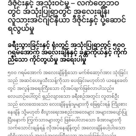
ဒီဇိုင်းနှင့် အသုံးဝင်မှု – လက်တွေ့ဘဝ
တွင် အသုံးပြုရာတွင် အလေးချိန်၊
လူသားအင်ဂျင်နီယာ ဒီဇိုင်းနှင့် ပို့ဆောင်
ရလွယ်မှု
ခရီးသွားခြင်းနှင့် ရုံးတွင် အသုံးပြုရာတွင် ၅၀၀
ဂရမ်အောက် အလေးချိန်နှင့် ခန္တာကိုယ်နှင့် ကိုက်
ညီသော ကိုင်တွယ်မှု အရေးပါမှု
၅၀၀ ဂရမ်အောက် အလေးချိန်ရှိသော မက်စ်ဆော့ဂ်အား သုံးခြင်း
သည် အဆင်ပေးမှုသီးသန့်ကိုသာ ပေးခြင်းမဟုတ်ဘဲ ယနေ့ခေတ်
တွင် အလွန်အရေးကြီးသော လိုအပ်ချက်ဖြစ်လာပါသည်။
လေယာဉ်ပေါ်တွင် ရှည်လျားသော ခရီးစဉ်အတွင်း လူတစ်ဦး
သည် လေးထေးသော လေးချိန်မှုန်းမှုများကို ဖြေရှင်းရန် ကြိုးစား
နေချိန် သို့မဟုတ် စီးပွားရေးအစည်းအဝေးများ အများအပျော်ပြု
ပြီးနောက် ကြွက်သားများတွင် ဖြစ်ပေါ်လာသော ဖိအားများကို
သက်သောင်းချန်ရန် လိုအပ်နေချိန်တွင် အလေးချိန်ပေါ့ပါးသော
ကိရိယာသည် အလွန်အရေးကြီးသော အချက်ဖြစ်ပါသည်။