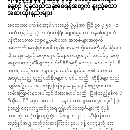
နေ့စဉ် ပြန်လည်သန်းစေရန်အတွက် နူးညံ့သော
အစားထိုးနည်းများ
အသေးစား မက်စ်ဆော့ဂ်များသည် ပုံမှန်အားဖြင့် ၃၀ မှ ၅၀ Hz
အထိ တုန်ခါမှုဖြင့် လည်ပတ်ပြီး ချောမွေ့သော တုန်ခါမှုများကို
ဖန်တီးပေးကာ ချောမွေ့မှုမရှိသော အဆစ်များအတွက်
အထောက်အကူဖြစ်စေပါသည်။ သွေးလှည့်ပတ်မှုကို တိုးမြှင့်ပေး
ပါသည်။ နေ့စဉ်အလုပ်များပြီးနောက် သို့မဟုတ် အလုပ်မှ အတို
ချော့အနားယူချိန်များတွင် စိတ်ဖိစီးမှုကို လျော့ပါးစေပါသည်။ ရှီ
အက်စူ အမျိုးအစားများတွင် လက်ချောင်းများ၏ ဖိအားကို
အတုယူသည့် လှည့်ပတ်နိုဒ်များ ပါဝင်ပါသည်။ ထိုနိုဒ်များသည်
ကျွန်ုပ်တို့ အများအားဖြင့် ကြားဖူးသည့် ရှေးရိုးစဥ် စွမ်းအား
လမ်းကြောင်းများပေါ်တွင် ဖိအားပေးပါသည်။ ပြီးခဲ့သည့်နှစ်က ဖီ
ဇီယိုသေရီပီ ရေးစားခ် အင်တာနေရှင်နယ် ဂျာနယ်တွင် ထုတ်ပြန်
ခဲ့သည့် လေ့လာမှုတစ်ခုအရ ဤမက်စ်ဆော့ဂ်များကို ပုံမှန်
အားဖြင့် အသုံးပြုသည့် ရုံးသမ်ဗုံများသည် အချိန်ကြာလာ
သည်နှင့်အမျှ လည်ပင်းနာကြောင်း ၄၀% ခန့် လျော့နည်းလာ