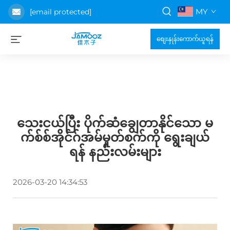
MY
[email protected]
စျေးနှုန်းကောက်ယူရန်
သေးငယ်ပြီး ပိုက်ဆံချွေတာနိုင်သော မ
က်စ်စ်အိုင်ဂ်အမ်မှုတ်စက်ကို ရွေးချယ်
ရန် နည်းလမ်းများ
2026-03-20 14:34:53