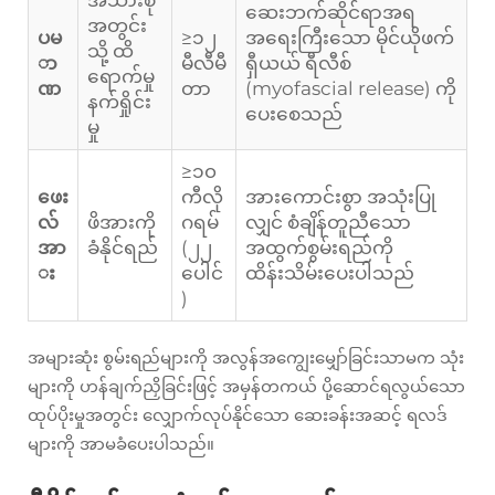
အသားစု
ဆေးဘက်ဆိုင်ရာအရ
အတွင်း
ပမ
≥၁၂
အရေးကြီးသော မိုင်ယိုဖက်
သို့ ထိ
ာ
မီလီမီ
ရှီယယ် ရီလီစ်
ရောက်မှု
ဏ
တာ
(myofascial release) ကို
နက်ရှိုင်း
ပေးစေသည်
မှု
≥၁၀
ဖေး
ကီလို
အားကောင်းစွာ အသုံးပြု
လ်
ဖိအားကို
ဂရမ်
လျှင် စံချိန်တူညီသော
အာ
ခံနိုင်ရည်
(၂၂
အထွက်စွမ်းရည်ကို
း
ပေါင်
ထိန်းသိမ်းပေးပါသည်
)
အများဆုံး စွမ်းရည်များကို အလွန်အကျွေးမျှော်ခြင်းသာမက သုံး
များကို ဟန်ချက်ညှိခြင်းဖြင့် အမှန်တကယ် ပို့ဆောင်ရလွယ်သော
ထုပ်ပိုးမှုအတွင်း လျှောက်လုပ်နိုင်သော ဆေးခန်းအဆင့် ရလဒ်
များကို အာမခံပေးပါသည်။