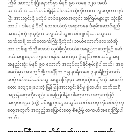
ကြိမ် အားသွင်းပြီးနောက်မှာ မိနစ် ၉၀ ကနေ ၁၂၀ အထိ
ဆက်တိုက် သက်တမ်းရှိနိုင်ပါတယ်၊ ဆိုလိုတာက လူတွေဟာ ရပ်
ပြီး အားသွင်းဖို့ မလိုပဲ တစ်နေ့တာအတွင်း အကြိမ်များစွာ သုံးနိုင်
တာပါ။ ဒါပေမဲ့ ဒီလို သေးငယ်တဲ့ အရာကနေ ဒီစွမ်းဆောင်ရည်
အားလုံးကို ရယူဖို့က မလွယ်ပါဘူး။ အင်ဂျင်နီယာတွေဟာ
ဘက်ထရီ ဘယ်လောက်ကြီးဖို့လိုလဲ၊ ဘယ်လောက်လေးလဲဆို
တာ ဟန်ချက်ညီအောင် လုပ်ဖို့လိုတယ်။ အရည်အသွေးမြင့် မော်
ဒယ်အများစုဟာ ၅၀၀ ဂရမ်အောက်မှာ ရှိနေပြီး စမ်းသပ်မှုအရ
အနည်းဆုံး မိနစ် ၉၀ လောက် အလုပ်လုပ်နိုင်စွမ်းရှိပါတယ်။ အခု
ခေတ်မှာ အားသွင်းဖို့ အချိန်က ၁.၅ နာရီကနေ ၃ နာရီကြာတတ်
ပေမဲ့ မော်ဒယ်သစ်တွေ အများကြီးမှာ စောင့်ဆိုင်းချိန်ကို အတော်
လေး လျှော့ချပေးတဲ့ မြန်မြန်အားသွင်းနိုင်မှု ရှိတယ်။ ဘက်ထရီ
အညွှန်းတွေကိုလည်း မမေ့ကြပါနဲ့။ ဒါတွေဟာ အထူးသဖြင့်
အလုပ်နေ့မှာ (သို့) ခရီးရှည်တွေအတွင်း သက်သာမှု လိုအပ်တဲ့ လူ
တွေအတွက် အလှည့်အပြောင်းတွေ စီစဉ်ဖို့ တကယ်အရေးကြီးပါ
တယ်။