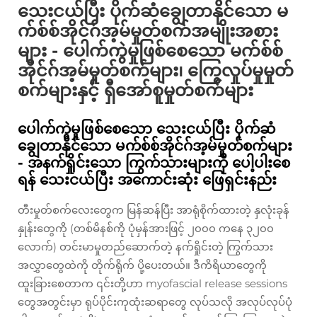
သေးငယ်ပြီး ပိုက်ဆံချွေတာနိုင်သော မ
က်စ်စ်အိုင်ဂ်အ့မ်မှုတ်စက်အမျိုးအစား
များ - ပေါက်ကွဲမှုဖြစ်စေသော မက်စ်စ်
အိုင်ဂ်အ့မ်မှုတ်စက်များ၊ ကြွေလှုပ်မှုမှုတ်
စက်များနှင့် ရှီအော်စူမှုတ်စက်များ
ပေါက်ကွဲမှုဖြစ်စေသော သေးငယ်ပြီး ပိုက်ဆံ
ချွေတာနိုင်သော မက်စ်စ်အိုင်ဂ်အ့မ်မှုတ်စက်များ
- အနက်ရှိုင်းသော ကြွက်သားများကို ပေါ့ပါးစေ
ရန် သေးငယ်ပြီး အကောင်းဆုံး ဖြေရှင်းနည်း
တီးမှုတ်စက်လေးတွေက မြန်ဆန်ပြီး အာရုံစိုက်ထားတဲ့ နှလုံးခုန်
နှုန်းတွေကို (တစ်မိနစ်ကို ပုံမှန်အားဖြင့် ၂၀၀၀ ကနေ ၃၂၀၀
လောက်) တင်းမာမှုတည်ဆောက်တဲ့ နက်ရှိုင်းတဲ့ ကြွက်သား
အလွှာတွေထဲကို တိုက်ရိုက် ပို့ပေးတယ်။ ဒီကိရိယာတွေကို
ထူးခြားစေတာက ၎င်းတို့ဟာ myofascial release sessions
တွေအတွင်းမှာ ရုပ်ပိုင်းကုထုံးဆရာတွေ လုပ်သလို အလုပ်လုပ်ပုံ