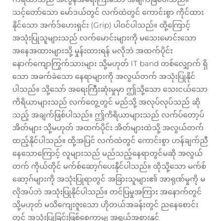
သင့်တော်သော မော်ဒယ်တွင် လက်ထဲတွင် ကောင်းစွာ ကိုင်ထား
နိုင်သော အက်ဒ်ဟေးရှင်း (Grip) ပါဝင်ပါသည်။ ထို့ကြောင့်
အသုံးပြုသူများသည် လက်မောင်းများကို မသေးမောင်းသော
အနေအထားများသို့ မှုန်းထားရန် မလိုဘဲ အထက်ပိုင်း
နောက်ကျောကြွက်သားများ သို့မဟုတ် IT band တစ်လျှောက် ရှိ
သော အခက်ခဲသော နေရာများကို အလွယ်တက် အသုံးပြုနိုင်
ပါသည်။ သို့သော် အရေးကြီးဆုံးမှုမှာ ဤသို့သော သေးငယ်သော
ကိရိယာများသည် လက်တွေ့တွင် မည်သို့ အလုပ်လုပ်သည် ဆို
သည့် အချက်ဖြစ်ပါသည်။ ဤကိရိယာများသည် လက်ပ်တော့ပ်
အိတ်များ သို့မဟုတ် အထက်ပိုင်း အိတ်များထဲသို့ အလွယ်တက်
ထည့်နိုင်ပါသည်။ ထို့အပြင် လက်ထဲတွင် ကောင်းစွာ ဟန်ချက်ညီ
နေသောကြောင့် လူများသည် မည်သည့်နေရာတွင်မဆို အလွယ်
တက် ကိုယ်တိုင် မက်စ်ဆော့ဂ်ပေးနိုင်ပါသည်။ ထိုသို့သော မက်စ်
ဆော့ဂ်များကို အသုံးပြုရာတွင် အခြားသူများ၏ အာရုဏ်မှုကို မ
လိုအပ်ဘဲ အသုံးပြုနိုင်ပါသည်။ တင်ပြမှုအကြား အနောက်တွင်
သို့မဟုတ် မသိကျေးဇူးသော ဟိုတယ်အခန်းတွင် ညနေစောင်း
တွင် အသုံးပြုခြင်းဖြစ်စေကာမျှ အရွယ်အစားနှင့်