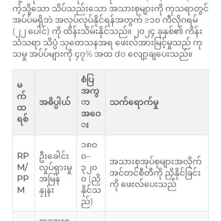
ကဲ့သို့သော သိပ်သည်းသော အသားစုများကို ကုသရာတွင်
အပ်ပ်မရှိဘဲ အလုပ်လုပ်နိုင်ရန်အတွက် ≥၁၀ ကီလိုဂရမ်
(၂၂ ပေါင်) ကို ထိန်းသိမ်းနိုင်သည်။ ၂၀၂၄ ခုနှစ်၏ ကိန်း
သံသရာ သိပ္ပံ သုတေသနအရ ဖေးလ်အားမြင့်မှုသည် ကု
သမှု အပ်ပ်များကို ၄၇% အထ do လျော့ချပေးသည်။
စံပြ
မ
အကွ
က်
အဓိပ္ပါယ်
ာ
သက်ရောက်မှု
ထ
အဝေ
ရစ်
း
၁၈၀
RP
ဦးခေါင်း
၀–
အသားစုအုပ်စုများအလိုက်
M/
လှုပ်ရှားမှု
၃၂၀
အင်တင်စီတီကို ညှိနိုင်ခြင်း
PP
အမြန်
၀ (ညှိ
ကို ဖေးလ်ပေးသည်
M
နှုန်း
နိုင်သ
ည်)