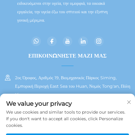
ειδικευόμενοι στην υγεία, την ομορφιά, τα οικιακά
εργαλεία, την υγεία έξω του σπιτιού και την έξυπνη
γονική μέριμνα.
ΕΠΙΚΟΙΝΩΝΗΣΤΕ ΜΑΖΙ ΜΑΣ
2ος Όροφος, Αριθμός 19, Βιομηχανικός Πάρκος Siming,
Εμπορική Περιοχή East Sea του Huan, Νομός Tong'an, Πόλη
Xiamen
We value your privacy
+86 13215929911
We use cookies and similar tools to provide our services.
If you don't want to accept all cookies, click Personalize
[email protected]
cookies.