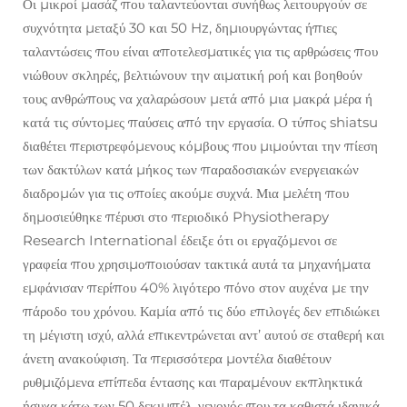
Οι μικροί μασάζ που ταλαντεύονται συνήθως λειτουργούν σε
συχνότητα μεταξύ 30 και 50 Hz, δημιουργώντας ήπιες
ταλαντώσεις που είναι αποτελεσματικές για τις αρθρώσεις που
νιώθουν σκληρές, βελτιώνουν την αιματική ροή και βοηθούν
τους ανθρώπους να χαλαρώσουν μετά από μια μακρά μέρα ή
κατά τις σύντομες παύσεις από την εργασία. Ο τύπος shiatsu
διαθέτει περιστρεφόμενους κόμβους που μιμούνται την πίεση
των δακτύλων κατά μήκος των παραδοσιακών ενεργειακών
διαδρομών για τις οποίες ακούμε συχνά. Μια μελέτη που
δημοσιεύθηκε πέρυσι στο περιοδικό Physiotherapy
Research International έδειξε ότι οι εργαζόμενοι σε
γραφεία που χρησιμοποιούσαν τακτικά αυτά τα μηχανήματα
εμφάνισαν περίπου 40% λιγότερο πόνο στον αυχένα με την
πάροδο του χρόνου. Καμία από τις δύο επιλογές δεν επιδιώκει
τη μέγιστη ισχύ, αλλά επικεντρώνεται αντ’ αυτού σε σταθερή και
άνετη ανακούφιση. Τα περισσότερα μοντέλα διαθέτουν
ρυθμιζόμενα επίπεδα έντασης και παραμένουν εκπληκτικά
ήσυχα κάτω των 50 δεκιμπέλ, γεγονός που τα καθιστά ιδανικά