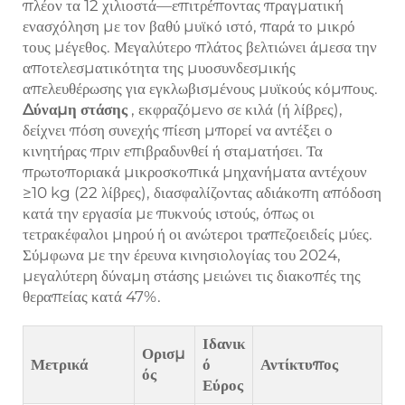
πλέον τα 12 χιλιοστά—επιτρέποντας πραγματική
ενασχόληση με τον βαθύ μυϊκό ιστό, παρά το μικρό
τους μέγεθος. Μεγαλύτερο πλάτος βελτιώνει άμεσα την
αποτελεσματικότητα της μυοσυνδεσμικής
απελευθέρωσης για εγκλωβισμένους μυϊκούς κόμπους.
Δύναμη στάσης
, εκφραζόμενο σε κιλά (ή λίβρες),
δείχνει πόση συνεχής πίεση μπορεί να αντέξει ο
κινητήρας πριν επιβραδυνθεί ή σταματήσει. Τα
πρωτοποριακά μικροσκοπικά μηχανήματα αντέχουν
≥10 kg (22 λίβρες), διασφαλίζοντας αδιάκοπη απόδοση
κατά την εργασία με πυκνούς ιστούς, όπως οι
τετρακέφαλοι μηρού ή οι ανώτεροι τραπεζοειδείς μύες.
Σύμφωνα με την έρευνα κινησιολογίας του 2024,
μεγαλύτερη δύναμη στάσης μειώνει τις διακοπές της
θεραπείας κατά 47%.
Ιδανικ
Ορισμ
Μετρικά
ό
Αντίκτυπος
ός
Εύρος