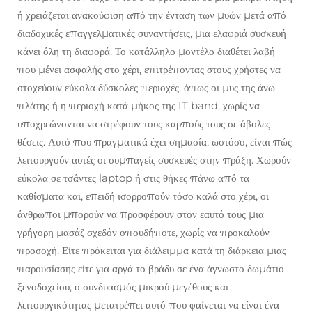
ή χρειάζεται ανακούφιση από την ένταση των μυών μετά από
διαδοχικές επαγγελματικές συναντήσεις, μια ελαφριά συσκευή
κάνει όλη τη διαφορά. Το κατάλληλο μοντέλο διαθέτει λαβή
που μένει ασφαλής στο χέρι, επιτρέποντας στους χρήστες να
στοχεύουν εύκολα δύσκολες περιοχές, όπως οι μυς της άνω
πλάτης ή η περιοχή κατά μήκος της IT band, χωρίς να
υποχρεώνονται να στρέφουν τους καρπούς τους σε άβολες
θέσεις. Αυτό που πραγματικά έχει σημασία, ωστόσο, είναι πώς
λειτουργούν αυτές οι συμπαγείς συσκευές στην πράξη. Χωρούν
εύκολα σε τσάντες laptop ή στις θήκες πάνω από τα
καθίσματα και, επειδή ισορροπούν τόσο καλά στο χέρι, οι
άνθρωποι μπορούν να προσφέρουν στον εαυτό τους μια
γρήγορη μασάζ σχεδόν οπουδήποτε, χωρίς να προκαλούν
προσοχή. Είτε πρόκειται για διάλειμμα κατά τη διάρκεια μιας
παρουσίασης είτε για αργά το βράδυ σε ένα άγνωστο δωμάτιο
ξενοδοχείου, ο συνδυασμός μικρού μεγέθους και
λειτουργικότητας μετατρέπει αυτό που φαίνεται να είναι ένα