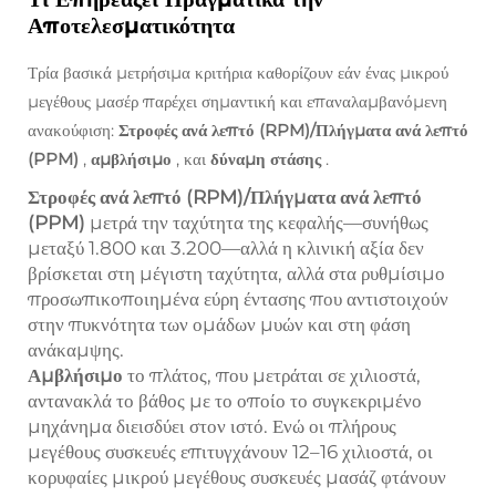
Αποτελεσματικότητα
Τρία βασικά μετρήσιμα κριτήρια καθορίζουν εάν ένας μικρού
μεγέθους μασέρ παρέχει σημαντική και επαναλαμβανόμενη
ανακούφιση:
Στροφές ανά λεπτό (RPM)/Πλήγματα ανά λεπτό
(PPM)
,
αμβλήσιμο
, και
δύναμη στάσης
.
Στροφές ανά λεπτό (RPM)/Πλήγματα ανά λεπτό
(PPM)
μετρά την ταχύτητα της κεφαλής—συνήθως
μεταξύ 1.800 και 3.200—αλλά η κλινική αξία δεν
βρίσκεται στη μέγιστη ταχύτητα, αλλά στα
ρυθμίσιμο
προσωπικοποιημένα εύρη έντασης που αντιστοιχούν
στην πυκνότητα των ομάδων μυών και στη φάση
ανάκαμψης.
Αμβλήσιμο
το πλάτος, που μετράται σε χιλιοστά,
αντανακλά το βάθος με το οποίο το συγκεκριμένο
μηχάνημα διεισδύει στον ιστό. Ενώ οι πλήρους
μεγέθους συσκευές επιτυγχάνουν 12–16 χιλιοστά, οι
κορυφαίες μικρού μεγέθους συσκευές μασάζ φτάνουν