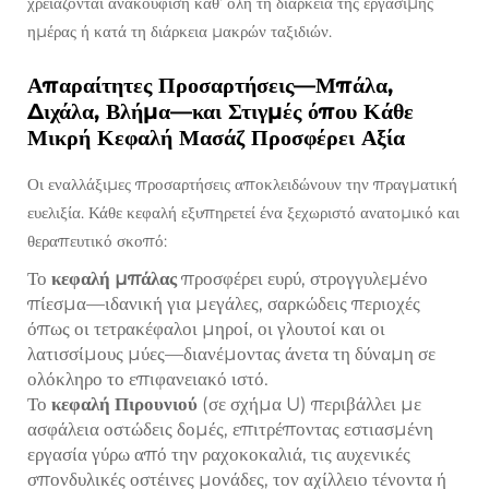
χρειάζονται ανακούφιση καθ’ όλη τη διάρκεια της εργάσιμης
ημέρας ή κατά τη διάρκεια μακρών ταξιδιών.
Απαραίτητες Προσαρτήσεις—Μπάλα,
Διχάλα, Βλήμα—και Στιγμές όπου Κάθε
Μικρή Κεφαλή Μασάζ Προσφέρει Αξία
Οι εναλλάξιμες προσαρτήσεις αποκλειδώνουν την πραγματική
ευελιξία. Κάθε κεφαλή εξυπηρετεί ένα ξεχωριστό ανατομικό και
θεραπευτικό σκοπό:
Το
κεφαλή μπάλας
προσφέρει ευρύ, στρογγυλεμένο
πίεσμα—ιδανική για μεγάλες, σαρκώδεις περιοχές
όπως οι τετρακέφαλοι μηροί, οι γλουτοί και οι
λατισσίμους μύες—διανέμοντας άνετα τη δύναμη σε
ολόκληρο το επιφανειακό ιστό.
Το
κεφαλή Πιρουνιού
(σε σχήμα U) περιβάλλει με
ασφάλεια οστώδεις δομές, επιτρέποντας εστιασμένη
εργασία γύρω από την ραχοκοκαλιά, τις αυχενικές
σπονδυλικές οστέινες μονάδες, τον αχίλλειο τένοντα ή