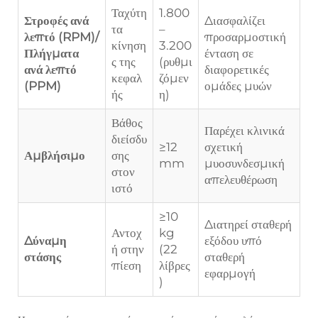
Ταχύτη
1.800
Στροφές ανά
Διασφαλίζει
τα
–
λεπτό (RPM)/
προσαρμοστική
κίνηση
3.200
Πλήγματα
ένταση σε
ς της
(ρυθμι
ανά λεπτό
διαφορετικές
κεφαλ
ζόμεν
(PPM)
ομάδες μυών
ής
η)
Βάθος
Παρέχει κλινικά
διείσδυ
≥12
σχετική
Αμβλήσιμο
σης
mm
μυοσυνδεσμική
στον
απελευθέρωση
ιστό
≥10
Διατηρεί σταθερή
Αντοχ
kg
Δύναμη
εξόδου υπό
ή στην
(22
στάσης
σταθερή
πίεση
λίβρες
εφαρμογή
)