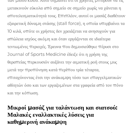
των μισού κιλού. Αυτό σημαίνει ότι οι χρήστες μπορούν να τις
μετακινούν εύκολα από σημείο σε σημείο χωρίς να χάνεται η
αποτελεσματικότητά τους. Επιπλέον, αυτοί οι μασάζ διαθέτουν
εξαιρετική δύναμη στάσης (stall force), η οποία υπερβαίνει τα
10 κιλά, οπότε οι χρήστες δεν χρειάζεται να ανησυχούν για
απώλεια ισχύος ακόμη και όταν εργάζονται σε ιδιαίτερα
τεντωμένες περιοχές. Έρευνα που δημοσιεύθηκε πέρυσι στο
Journal of Sports Medicine έδειξε ότι η χρήση της
θεραπείας περκουσιόν αυξάνει την αιματική ροή στους μυς
μετά την προπόνηση κατά περίπου τρία τέταρτα,
επιταχύνοντας έτσι την ανάκαμψη τόσο των επαγγελματικών
αθλητών όσο και των εργαζομένων στα γραφεία από τον πόνο
και την κόπωση.
Μικροί μασάζ για ταλάντωση και σιατσού:
Μαλακές εναλλακτικές λύσεις για
καθημερινή ανάκαμψη