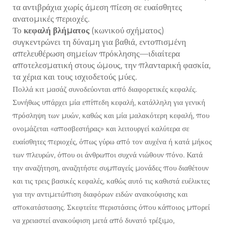
τα αντιβράχια χωρίς άμεση πίεση σε ευαίσθητες
ανατομικές περιοχές.
Το
κεφαλή βλήματος
(κωνικού σχήματος)
συγκεντρώνει τη δύναμη για βαθιά, εντοπισμένη
απελευθέρωση σημείων πρόκλησης—ιδιαίτερα
αποτελεσματική στους ώμους, την πλανταρική φασκία,
τα χέρια και τους ισχιοδετούς μύες.
Πολλά κιτ μασάζ συνοδεύονται από διαφορετικές κεφαλές.
Συνήθως υπάρχει μία επίπεδη κεφαλή, κατάλληλη για γενική
πρόσληψη των μυών, καθώς και μία μαλακότερη κεφαλή, που
ονομάζεται «αποσβεστήρας» και λειτουργεί καλύτερα σε
ευαίσθητες περιοχές, όπως γύρω από τον αυχένα ή κατά μήκος
των πλευρών, όπου οι άνθρωποι συχνά νιώθουν πόνο. Κατά
την αναζήτηση, αναζητήστε συμπαγείς μονάδες που διαθέτουν
και τις τρεις βασικές κεφαλές, καθώς αυτό τις καθιστά ευέλικτες
για την αντιμετώπιση διαφόρων ειδών ανακούφισης και
αποκατάστασης. Σκεφτείτε περιστάσεις όπου κάποιος μπορεί
να χρειαστεί ανακούφιση μετά από δυνατό τρέξιμο,