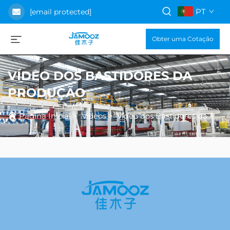
PT
[email protected]
Obter uma Cotação
VÍDEO DOS BASTIDORES DA
PRODUÇÃO
Página Inicial
>
Vídeos
>
Vídeo dos Bastidores da Produção