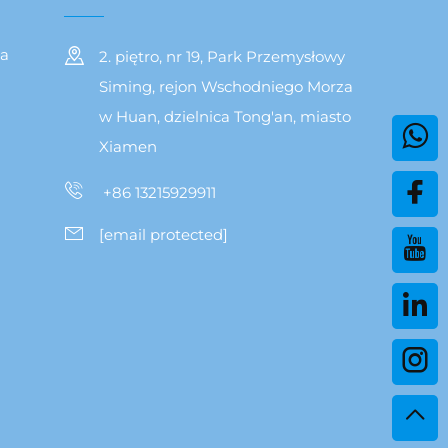
na
2. piętro, nr 19, Park Przemysłowy
Siming, rejon Wschodniego Morza
w Huan, dzielnica Tong'an, miasto
Xiamen
+86 13215929911
[email protected]