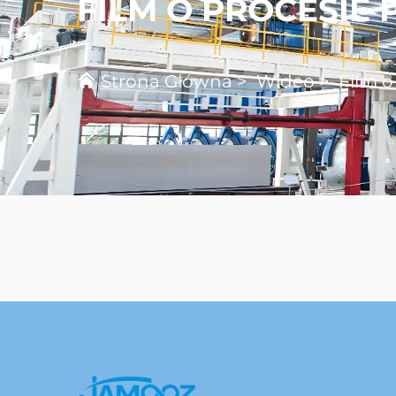
FILM O PROCESIE 
Strona Główna
>
Wideo
>
Film o