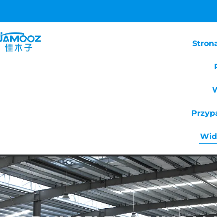
Stron
Przyp
Wid