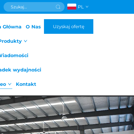
PL
Uzyskaj ofertę
a Główna
O Nas
Produkty
Wiadomości
adek wydajności
eo
Kontakt