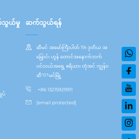
်သွယ်မှု
ဆက်သွယ်ရန်
ဆီမင် အမော်ကြီးပါတ် 19၊ ဒုတိယ အ
မြှောင်၊ ဟွန် တောင်အနောက်ဘက်
ပင်လယ်အရှေ့ ဧရိယာ၊ တုံအင် ကျွန်း၊
ဆီযံမင်မြို့
+86 13215929911
ုပ်
[email protected]