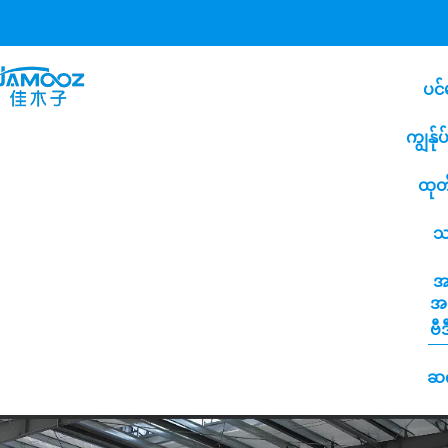
ပင်
ကျွန်ု
ထုတ
သ
အ
အက
ဗီ
ဆက