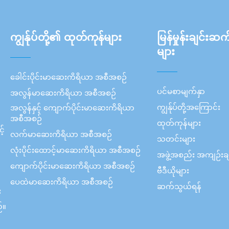
ကျွန်ုပ်တို့၏ ထုတ်ကုန်များ
မြန်မှုန်းချင်းဆက
များ
ခေါင်းပိုင်းမာဆေးကိရိယာ အစီအစဉ်
ပင်မစာမျက်နှာ
အလွန်မာဆေးကိရိယာ အစီအစဉ်
ကျွန်ုပ်တို့အကြောင်း
အလွန်နှင့် ကျောက်ပိုင်းမာဆေးကိရိယာ
အစီအစဉ်
ထုတ်ကုန်များ
့်
လက်မာဆေးကိရိယာ အစီအစဉ်
သတင်းများ
လုံးပိုင်းထောင့်မာဆေးကိရိယာ အစီအစဉ်
အဖွဲ့အစည်း အကျဉ်းချ
ကျောက်ပိုင်းမာဆေးကိရိယာ အစီအစဉ်
ဗီဒီယိုများ
ပေထဲမာဆေးကိရိယာ အစီအစဉ်
ဆက်သွယ်ရန်
း
်။