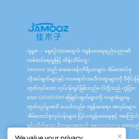
ဂျမူဇ — နေ့စဉ်ဘဝအတွက် ကျန်းမာရေးနည်းပညာ၏
သစ်ဆင်ရေးမှုဖြင့် ထိန်းသိမ်းသူ。
Jamooz သည် မာဆေးခန်းကိရိယာများ၊ အိမ်ထောင်စု
လိုအပ်ချက်များနှင့် ကားရောင်းအလီကထူးများကို ဒီဇိုင်းဖြင
ထုတ်လုပ်သော လုပ်ငန်းရှင်ဖြစ်သည်။ ငါတို့သည် ကွဲပြား
သော OEM/ODM ဖြေရှင်းချက်များကို ကဗျာစံများမှ
ထုတ်လုပ်မှုအထိ ပေးပါသည်။ ကျန်းမာရေး၊ အလှမ်းများ၊
အိမ်ထောင်စုလုပ်ငန်းများ၊ ပြင်ပကျန်းမာရေးနှင့် အကြောင်
ရှင်းလိုက်သော မိဘများအတွက် အpecializing ထားသည
We value your privacy