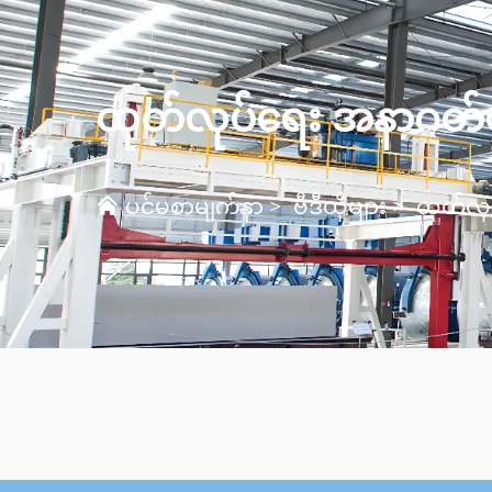
ထုတ်လုပ်ရေး အနာဂတ်မှာ
ပင်မစာမျက်နှာ
>
ဗီဒီယိုများ
>
ထုတ်လုပ