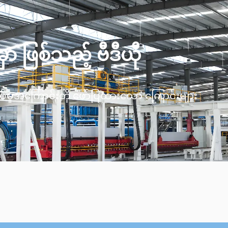
 ဖြစ်သည့် ဗီဒီယို
်မှုအကြောင်းကို ဖော်ပြထားသော ကြောင်းများ