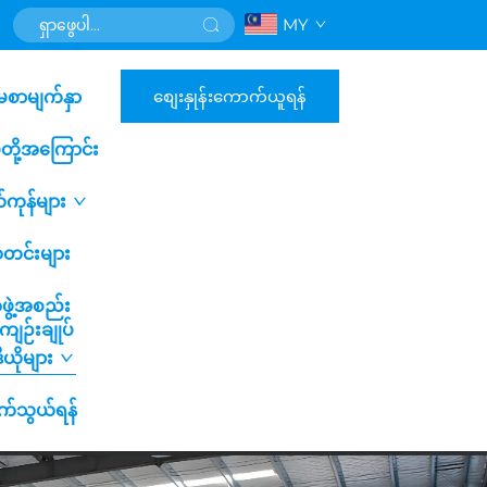
MY
စျေးနှုန်းကောက်ယူရန်
မစာမျက်နှာ
ပ်တို့အကြောင်း
်ကုန်များ
တင်းများ
ဖွဲ့အစည်း
ျဉ်းချုပ်
ဒီယိုများ
်သွယ်ရန်