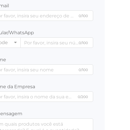
mail
0/100
ular/WhatsApp
ode
0/100
me
0/100
me da Empresa
0/200
ensagem