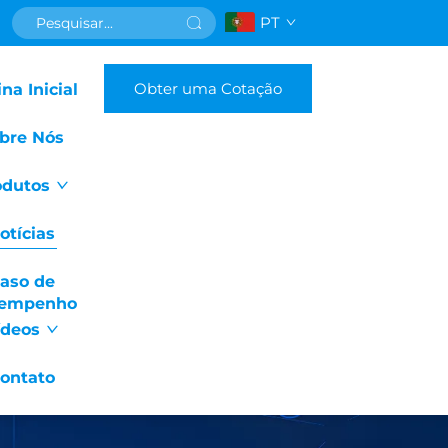
PT
Obter uma Cotação
na Inicial
bre Nós
odutos
otícias
aso de
empenho
ídeos
ontato