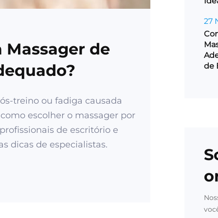
Ide
27 
Com
 Massager de
Mas
Ade
dequado?
de 
ós-treino ou fadiga causada
 como escolher o massager por
rofissionais de escritório e
as dicas de especialistas.
S
o
Nos
voc