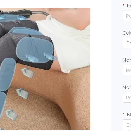
E
Cel
C
No
No
M