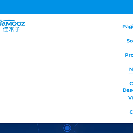
Pági
So
Pr
N
C
Des
V
C