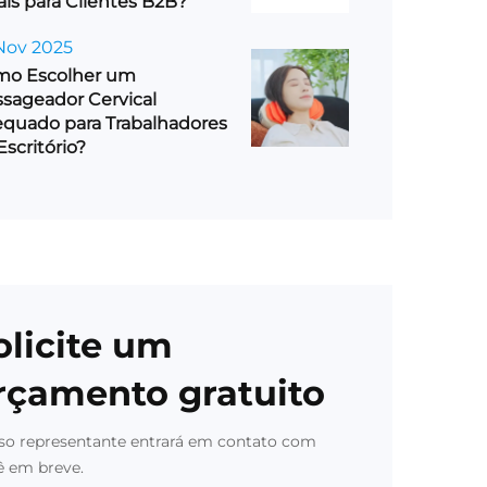
ais para Clientes B2B?
Nov 2025
o Escolher um
sageador Cervical
quado para Trabalhadores
Escritório?
olicite um
rçamento gratuito
so representante entrará em contato com
ê em breve.