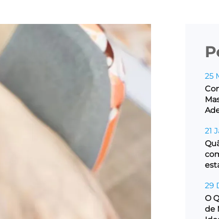
P
25 
Com
Mas
Ad
21 
Quã
com
est
29 
O Q
de 