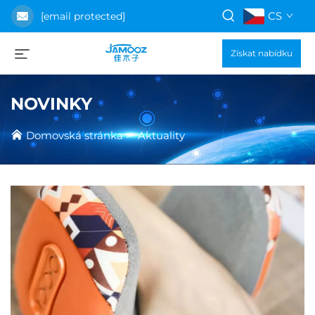
CS
[email protected]
Získat nabídku
NOVINKY
Domovská stránka
>
Aktuality