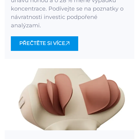
únavu nohou a o 28 % méně výpadků
koncentrace. Podívejte se na poznatky o
návratnosti investic podpořené
analýzami.
PŘEČTĚTE SI VÍCE