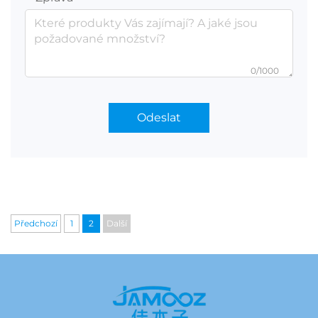
0/1000
Odeslat
Předchozí
1
2
Další