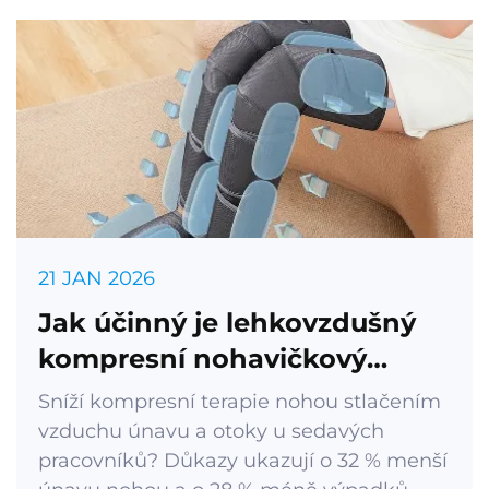
21 JAN 2026
Jak účinný je lehkovzdušný
kompresní nohavičkový
masážní přístroj pro firemní
Sníží kompresní terapie nohou stlačením
pohodu?
vzduchu únavu a otoky u sedavých
pracovníků? Důkazy ukazují o 32 % menší