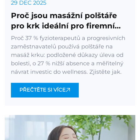
29 DEC 2025
Proč jsou masážní polštáře
pro krk ideální pro firemní
klienty?
Proč 37 % fyzioterapeutů a progresivních
zaměstnavatelů používá polštáře na
masáž krku: podložené důkazy úleva od
bolesti, o 27 % nižší absence a měřitelný
návrat investic do wellness. Zjistěte jak.
PŘEČTĚTE SI VÍCE