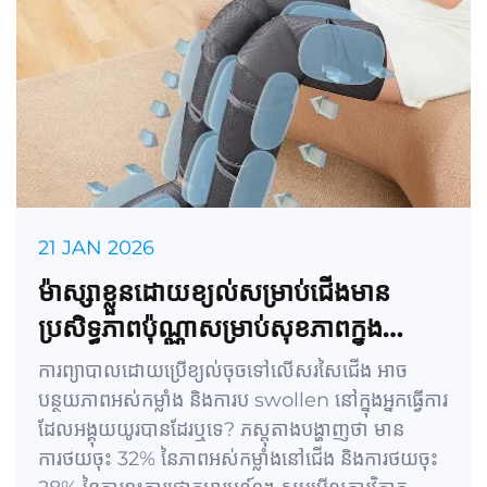
21 JAN 2026
ម៉ាស្សាខ្លួនដោយខ្យល់សម្រាប់ជើងមាន
ប្រសិទ្ធភាពប៉ុណ្ណាសម្រាប់សុខភាពក្នុង
ការិយាល័យ?
ការព្យាបាលដោយប្រើខ្យល់ចុចទៅលើសរសៃជើង អាច
បន្ថយភាពអស់កម្លាំង និងការប swollen នៅក្នុងអ្នកធ្វើការ
ដែលអង្គុយយូរបានដែរឬទេ? ភស្តុតាងបង្ហាញថា មាន
ការថយចុះ 32% នៃភាពអស់កម្លាំងនៅជើង និងការថយចុះ