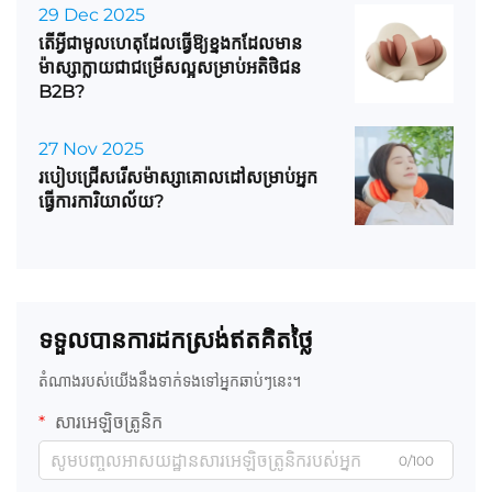
29 Dec 2025
តើអ្វីជាមូលហេតុដែលធ្វើឱ្យខ្នងកដែលមាន
ម៉ាស្សាក្លាយជាជម្រើសល្អសម្រាប់អតិថិជន
B2B?
27 Nov 2025
របៀបជ្រើសរើសម៉ាស្សាគោលដៅសម្រាប់អ្នក
ធ្វើការការិយាល័យ?
ទទួលបានការដកស្រង់ឥតគិតថ្លៃ
តំណាងរបស់យើងនឹងទាក់ទងទៅអ្នកឆាប់ៗនេះ។
សារអេឡិចត្រូនិក
0/100