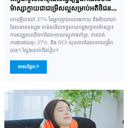
ម៉ាស្សាក្លាយជាជម្រើសល្អសម្រាប់អតិថិជន
B2B?
ហេតុអ្វីបានជា 37% នៃអ្នកព្យាបាលរាងកាយ និងនិយោជក
ដែលមានទស្សនៈទាន់សម័យទទួលយកខ្នងក្បាលម៉ាស្សា៖
ការសម្រួលឈឺចាប់ដែលមានភស្តុតាងគាំទ្រ, ការបាត់
ការងារថយចុះ 27%, និង ROI សុខភាពដែលអាចពង្រីក
បាន។ ស្វែងយល់ពីរបៀប។
អានបន្ថែម