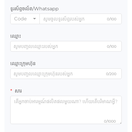
ទូរស័ព្ទចល័ត/Whatsapp
Code
0/100
ឈ្មោះ
0/100
ឈ្មោះក្រុមហ៊ុន
0/200
សារ
0/1000