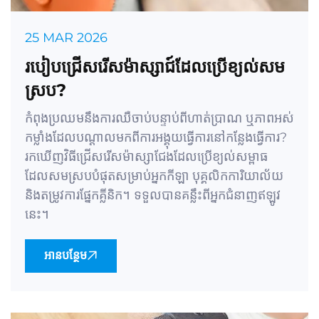
25 MAR 2026
របៀបជ្រើសរើសម៉ាស្សាជ៍ដែលប្រើខ្យល់សម
ស្រប?
កំពុងប្រឈមនឹងការឈឺចាប់បន្ទាប់ពីហាត់ប្រាណ ឬភាពអស់
កម្លាំងដែលបណ្តាលមកពីការអង្គុយធ្វើការនៅកន្លែងធ្វើការ?
រកឃើញវិធីជ្រើសរើសម៉ាស្សាជែងដែលប្រើខ្យល់សម្ពាធ
ដែលសមស្របបំផុតសម្រាប់អ្នកកីឡា បុគ្គលិកការិយាល័យ
និងតម្រូវការផ្នែកគ្លីនិក។ ទទួលបានគន្លឹះពីអ្នកជំនាញឥឡូវ
នេះ។
អានបន្ថែម