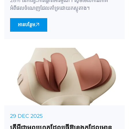
28% នៃការខ្វះការផ្តោតអារម្មណ៍។ សូមមើលការវិភាគ
អំពីផលចំណេញដែលគាំទ្រដោយភស្តុតាង។
អានបន្ថែម
29 DEC 2025
តើអ្វីជាមូលហេតុដែលធ្វើឱ្យខ្នងកដែលមាន