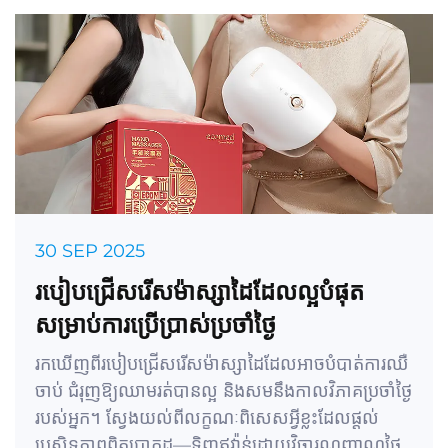
30 SEP 2025
របៀបជ្រើសរើសម៉ាស្សាដៃដែលល្អបំផុត
សម្រាប់ការប្រើប្រាស់ប្រចាំថ្ងៃ
រកឃើញពីរបៀបជ្រើសរើសម៉ាស្សាដៃដែលអាចបំបាត់ការឈឺ
ចាប់ ជំរុញឱ្យឈាមរត់បានល្អ និងសមនឹងកាលវិភាគប្រចាំថ្ងៃ
របស់អ្នក។ ស្វែងយល់ពីលក្ខណៈពិសេសអ្វីខ្លះដែលផ្តល់
ប្រសិទ្ធភាពពិតប្រាកដ—ទិញឥវ៉ាន់ដោយវិចារណញ្ញាណថ្ងៃ