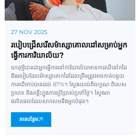
27 NOV 2025
របៀបជ្រើសរើសម៉ាស្សាគោលដៅសម្រាប់អ្នក
ធ្វើការការិយាល័យ?
ហេតុអ្វីបានជាអ្នកធ្វើការនៅការិយាល័យមានការឈឺនៅកដៃ
និងរបៀបដែលម៉ាស្សាគោកដៃដែលត្រឹមត្រូវអាចកាត់បន្ថយ
ការឈឺចាប់បានដល់ 87%។ ស្វែងយល់ពីលក្ខណៈពិសេស
ប្រភេទ និងគន្លឹះក្នុងការប្រើប្រាស់ប្រចាំថ្ងៃ។ ស្វែងរក
ផលិតផលដែលសាកសមនឹងអ្នកបំផុត។
អានបន្ថែម