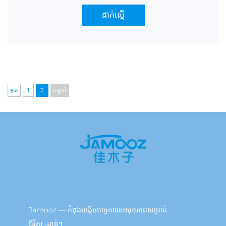
ដាក់ស្នើ
មុន
1
2
បន្ទាប់
Jamooz — កំពុងបង្កើតបច្ចេកទេសសុខភាពសម្រាប់
ជីវិតរوزរាន់។