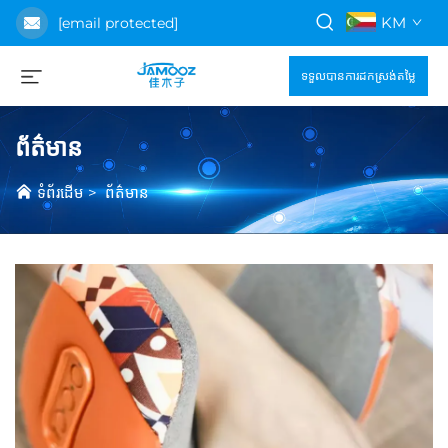
KM
[email protected]
ទទួលបានការដកស្រង់តម្លៃ
ព័ត៌មាន
ទំព័រដើម
>
ព័ត៌មាន