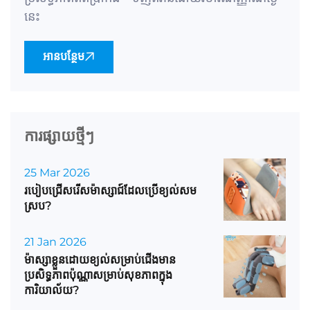
នេះ
អានបន្ថែម
ការផ្សាយថ្មីៗ
25 Mar 2026
របៀបជ្រើសរើសម៉ាស្សាជ៍ដែលប្រើខ្យល់សម
ស្រប?
21 Jan 2026
ម៉ាស្សាខ្លួនដោយខ្យល់សម្រាប់ជើងមាន
ប្រសិទ្ធភាពប៉ុណ្ណាសម្រាប់សុខភាពក្នុង
ការិយាល័យ?