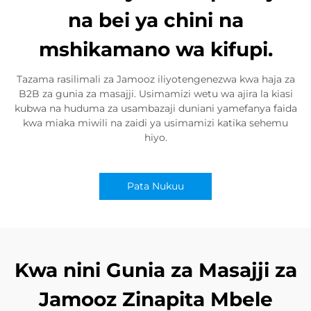
na bei ya chini na
mshikamano wa kifupi.
Tazama rasilimali za Jamooz iliyotengenezwa kwa haja za
B2B za gunia za masajji. Usimamizi wetu wa ajira la kiasi
kubwa na huduma za usambazaji duniani yamefanya faida
kwa miaka miwili na zaidi ya usimamizi katika sehemu
hiyo.
Pata Nukuu
Kwa nini Gunia za Masajji za
Jamooz Zinapita Mbele