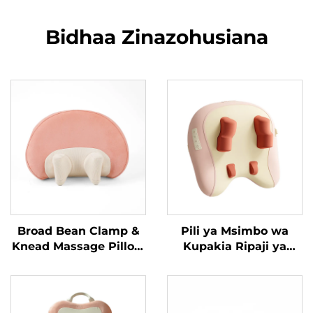
Bidhaa Zinazohusiana
Broad Bean Clamp &
Pili ya Msimbo wa
Knead Massage Pillow
Kupakia Ripaji ya
MINIPillow
Trapezius