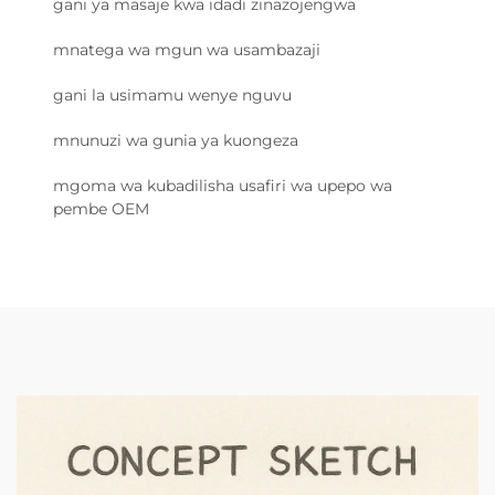
gani ya masaje kwa idadi zinazojengwa
mnatega wa mgun wa usambazaji
gani la usimamu wenye nguvu
mnunuzi wa gunia ya kuongeza
mgoma wa kubadilisha usafiri wa upepo wa
pembe OEM