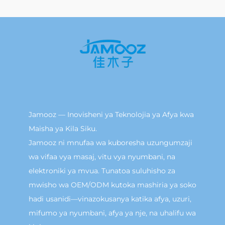
Jamooz — Inovisheni ya Teknolojia ya Afya kwa
Maisha ya Kila Siku.
Jamooz ni mnufaa wa kuboresha uzungumzaji
wa vifaa vya masaj, vitu vya nyumbani, na
elektroniki ya mvua. Tunatoa suluhisho za
mwisho wa OEM/ODM kutoka mashiria ya soko
hadi usanidi—vinazokusanya katika afya, uzuri,
mifumo ya nyumbani, afya ya nje, na uhalifu wa