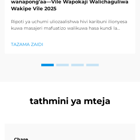
wanapong'aa—Vile Wapokaji Walichaguliwa
Wakipe Vile 2025
Ripoti ya uchumi uliozaalishwa hivi karibuni ilionyesa
kuwa masajeri mafuatizo walikuwa hasa kundi la
bidhaa lilionyeshwa zaidi katika sektor ya afya na
uzuri, na kupunguza kiasi kikubwa cha bidhaa za
TAZAMA ZAIDI
kurejesha. Wakuzaji wamekuwa wamefahamu ...
tathmini ya mteja
Chase