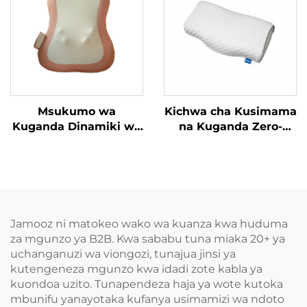
Msukumo wa
Kichwa cha Kusimama
Kuganda Dinamiki wa
na Kuganda Zero-
Mguu
Pressure
Jamooz ni matokeo wako wa kuanza kwa huduma
za mgunzo ya B2B. Kwa sababu tuna miaka 20+ ya
uchanganuzi wa viongozi, tunajua jinsi ya
kutengeneza mgunzo kwa idadi zote kabla ya
kuondoa uzito. Tunapendeza haja ya wote kutoka
mbunifu yanayotaka kufanya usimamizi wa ndoto