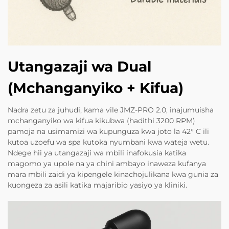
Utangazaji wa Dual
(Mchanganyiko + Kifua)
Nadra zetu za juhudi, kama vile JMZ-PRO 2.0, inajumuisha
mchanganyiko wa kifua kikubwa (hadithi 3200 RPM)
pamoja na usimamizi wa kupunguza kwa joto la 42° C ili
kutoa uzoefu wa spa kutoka nyumbani kwa wateja wetu.
Ndege hii ya utangazaji wa mbili inafokusia katika
magomo ya upole na ya chini ambayo inaweza kufanya
mara mbili zaidi ya kipengele kinachojulikana kwa gunia za
kuongeza za asili katika majaribio yasiyo ya kliniki.