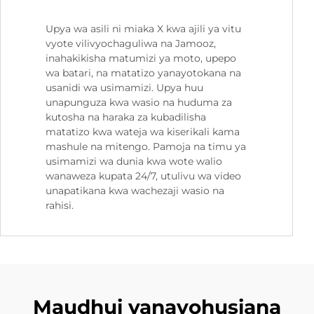
Upya wa asili ni miaka X kwa ajili ya vitu
vyote vilivyochaguliwa na Jamooz,
inahakikisha matumizi ya moto, upepo
wa batari, na matatizo yanayotokana na
usanidi wa usimamizi. Upya huu
unapunguza kwa wasio na huduma za
kutosha na haraka za kubadilisha
matatizo kwa wateja wa kiserikali kama
mashule na mitengo. Pamoja na timu ya
usimamizi wa dunia kwa wote walio
wanaweza kupata 24/7, utulivu wa video
unapatikana kwa wachezaji wasio na
rahisi.
Maudhui yanayohusiana