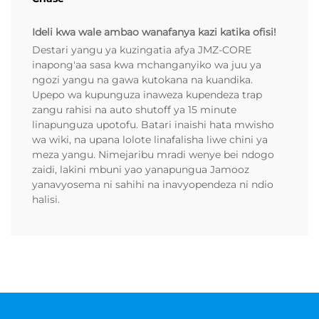
Ideli kwa wale ambao wanafanya kazi katika ofisi!
Destari yangu ya kuzingatia afya JMZ-CORE
inapong'aa sasa kwa mchanganyiko wa juu ya
ngozi yangu na gawa kutokana na kuandika.
Upepo wa kupunguza inaweza kupendeza trap
zangu rahisi na auto shutoff ya 15 minute
linapunguza upotofu. Batari inaishi hata mwisho
wa wiki, na upana lolote linafalisha liwe chini ya
meza yangu. Nimejaribu mradi wenye bei ndogo
zaidi, lakini mbuni yao yanapungua Jamooz
yanavyosema ni sahihi na inavyopendeza ni ndio
halisi.