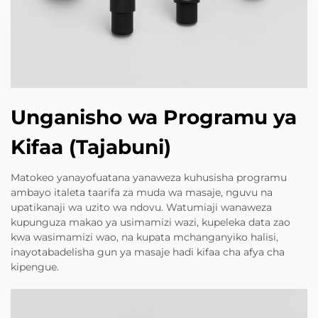
Unganisho wa Programu ya
Kifaa (Tajabuni)
Matokeo yanayofuatana yanaweza kuhusisha programu
ambayo italeta taarifa za muda wa masaje, nguvu na
upatikanaji wa uzito wa ndovu. Watumiaji wanaweza
kupunguza makao ya usimamizi wazi, kupeleka data zao
kwa wasimamizi wao, na kupata mchanganyiko halisi,
inayotabadelisha gun ya masaje hadi kifaa cha afya cha
kipengue.