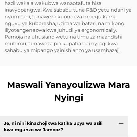
hadi wakala wakubwa wanaotafuta hisa
inavyopangwa. Kwa sababu tuna R&D yetu ndani ya
nyumbani, tunaweza kuongeza mbegu kama
nguvu ya kuboresha, uzima wa batari, na mikono
iliyotengenezwa kwa juhudi ya ergonomically.
Pamoja na uhusiano wetu na timu za maandishi
muhimu, tunaweza pia kupatia bei nyingi kwa
sababu ya mipango yainishianzo ya usambazaji.
Maswali Yanayoulizwa Mara
Nyingi
Je, ni nini kinachojikwa katika upya wa asili
kwa mgunzo wa Jamooz?