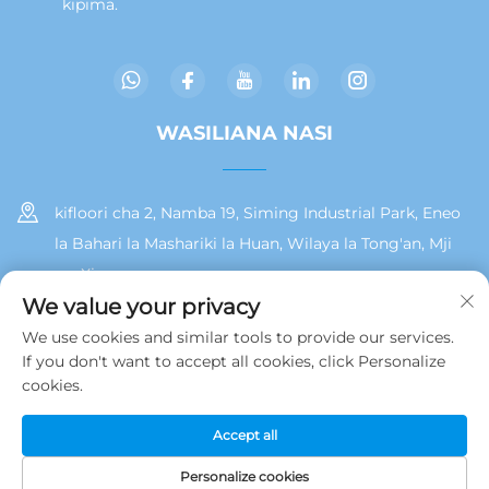
kipima.
WASILIANA NASI
kifloori cha 2, Namba 19, Siming Industrial Park, Eneo
la Bahari la Mashariki la Huan, Wilaya la Tong'an, Mji
wa Xiamen
We value your privacy
+86 13215929911
We use cookies and similar tools to provide our services.
If you don't want to accept all cookies, click Personalize
[email protected]
cookies.
Accept all
Hakiki © 2025 na Jamooz (Xiamen) Technology Co., Ltd.
Sera ya
Faragha
Personalize cookies