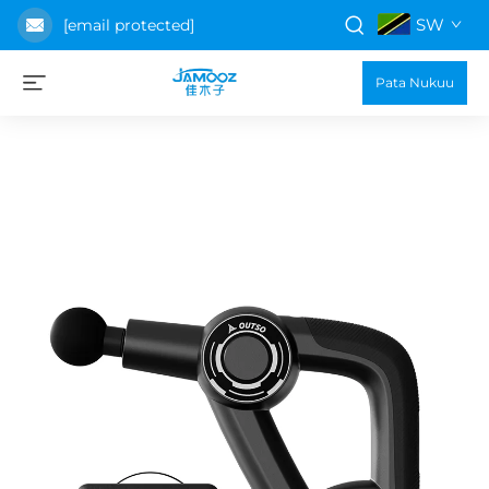
SW
[email protected]
Pata Nukuu