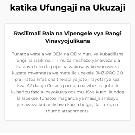
katika Ufungaji na Ukuzaji
Rasilimali Raia na Vipengele vya Rangi
Vinavyojulikana
Tunatoa wateja wa OEM na ODM huru ya kubadilisha
rangi na rasilimali. Timu za michezo yanaweza pia
kufanya toleo la pepe na wakusanyiko wanaweza
kupata mwangaza wa metallic upexele. JMZ-PRO 2.0
pia inatoa kifaa cha therapi ya joto inayofanya kazi
kwa 42 daraja Celsius pamoja na vibes na joto ili
kuharibu fascia inayokuwa ngumu. Kwa kundi la ndoa
la kipekee, tunatoa maganda ya masajji ambayo
yanaweza kubadilishwa kama bulge, flat fork, na
thumb attachments.