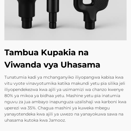
Tambua Kupakia na
Viwanda vya Uhasama
Tunatumia kadi ya mchanganyiko iliyopangwa kabisa kwa
vitu vyote vinavyotumika katika makundi yetu pia silika jeli
iliyopendekezwa kwa ajili ya usimamizi wa chanzo kwenye
80% ya mikoa ya bidhaa yetu. Mashine yetu pia inatumia
nguvu za jua ambayo inapunguza uzalishaji wa karboni kwa
uperezi wa 35%. Chagua mashini ya kuweka mbegu
yanayotendeka kwa ajili ya uwezo na yanayokuwa sawa na
uhasama kutoka kwa Jamooz.