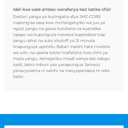
Ideli kwa wale ambao wanafanya kazi katika ofisi!
Destari yangu ya kuzingatia afya JMZ-CORE
inapong'aa sasa kwa mchanganyiko wa juu ya
ngozi yangu na gawa kutokana na kuandika.
Upepo wa kupunguza inaweza kupendeza trap
zangu rahisi na auto shutoff ya 15 minute
linapunguza upotofu. Batari inaishi hata mwisho
wa wiki, na upana lolote linafalisha liwe chini ya
meza yangu. Nimejaribu mradi wenye bei ndogo
zaidi, lakini mbuni yao yanapungua Jamooz
yanavyosema ni sahihi na inavyopendeza ni ndio
halisi.