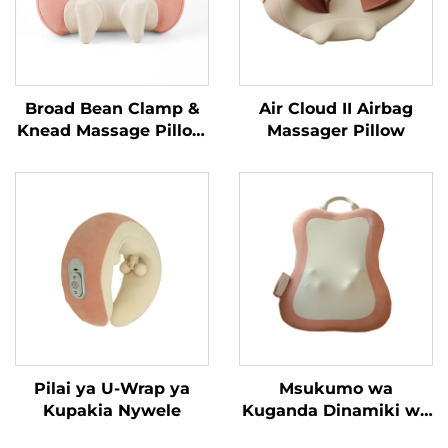
Broad Bean Clamp &
Air Cloud II Airbag
Knead Massage Pillow
Massager Pillow
MINIPillow
Pilai ya U-Wrap ya
Msukumo wa
Kupakia Nywele
Kuganda Dinamiki wa
Mguu