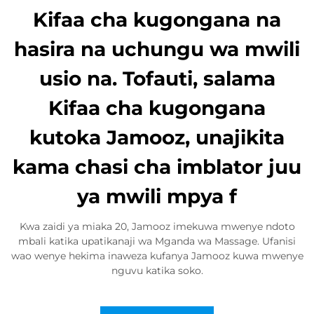
Kifaa cha kugongana na
hasira na uchungu wa mwili
usio na. Tofauti, salama
Kifaa cha kugongana
kutoka Jamooz, unajikita
kama chasi cha imblator juu
ya mwili mpya f
Kwa zaidi ya miaka 20, Jamooz imekuwa mwenye ndoto
mbali katika upatikanaji wa Mganda wa Massage. Ufanisi
wao wenye hekima inaweza kufanya Jamooz kuwa mwenye
nguvu katika soko.