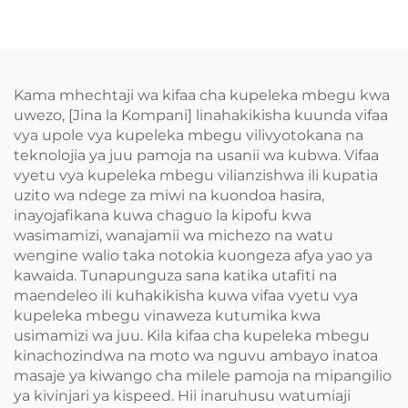
Kama mhechtaji wa kifaa cha kupeleka mbegu kwa
uwezo, [Jina la Kompani] linahakikisha kuunda vifaa
vya upole vya kupeleka mbegu vilivyotokana na
teknolojia ya juu pamoja na usanii wa kubwa. Vifaa
vyetu vya kupeleka mbegu vilianzishwa ili kupatia
uzito wa ndege za miwi na kuondoa hasira,
inayojafikana kuwa chaguo la kipofu kwa
wasimamizi, wanajamii wa michezo na watu
wengine walio taka notokia kuongeza afya yao ya
kawaida. Tunapunguza sana katika utafiti na
maendeleo ili kuhakikisha kuwa vifaa vyetu vya
kupeleka mbegu vinaweza kutumika kwa
usimamizi wa juu. Kila kifaa cha kupeleka mbegu
kinachozindwa na moto wa nguvu ambayo inatoa
masaje ya kiwango cha milele pamoja na mipangilio
ya kivinjari ya kispeed. Hii inaruhusu watumiaji