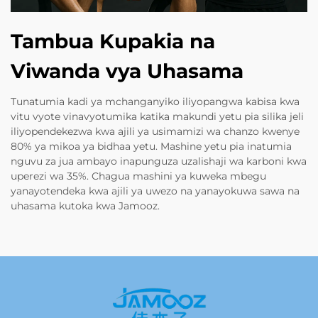
Tambua Kupakia na
Viwanda vya Uhasama
Tunatumia kadi ya mchanganyiko iliyopangwa kabisa kwa
vitu vyote vinavyotumika katika makundi yetu pia silika jeli
iliyopendekezwa kwa ajili ya usimamizi wa chanzo kwenye
80% ya mikoa ya bidhaa yetu. Mashine yetu pia inatumia
nguvu za jua ambayo inapunguza uzalishaji wa karboni kwa
uperezi wa 35%. Chagua mashini ya kuweka mbegu
yanayotendeka kwa ajili ya uwezo na yanayokuwa sawa na
uhasama kutoka kwa Jamooz.