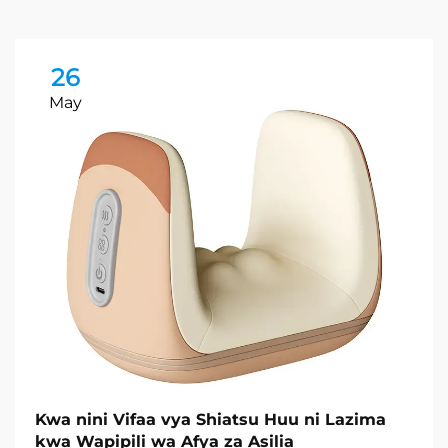
26
May
Kwa nini Vifaa vya Shiatsu Huu ni Lazima
kwa Wapipili wa Afya za Asilia