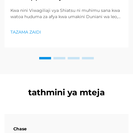
Kwa nini Viwagiliaji vya Shiatsu ni muhimu sana kwa
watoa huduma za afya kwa umakini Duniani wa leo,
ambapo shida na maisha ya kushutumia sehemu ya
muda imekuwa ni utawala wa kawaida, watumiaji
TAZAMA ZAIDI
hufanya kujitahidi kupata njia za kuhakikisha afya yao
ya mwili na akili...
tathmini ya mteja
Chase