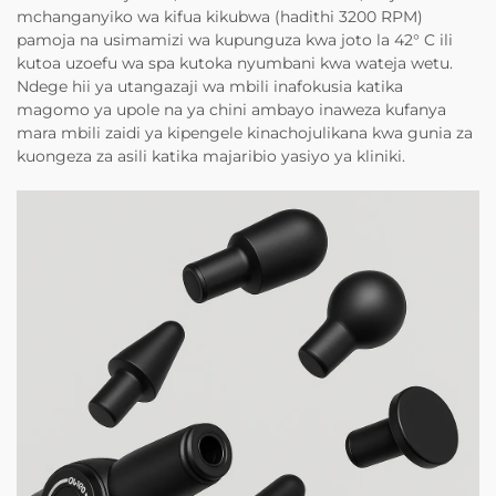
mchanganyiko wa kifua kikubwa (hadithi 3200 RPM)
pamoja na usimamizi wa kupunguza kwa joto la 42° C ili
kutoa uzoefu wa spa kutoka nyumbani kwa wateja wetu.
Ndege hii ya utangazaji wa mbili inafokusia katika
magomo ya upole na ya chini ambayo inaweza kufanya
mara mbili zaidi ya kipengele kinachojulikana kwa gunia za
kuongeza za asili katika majaribio yasiyo ya kliniki.