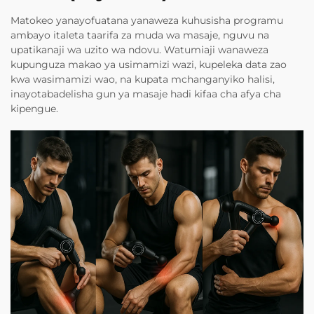
Matokeo yanayofuatana yanaweza kuhusisha programu
ambayo italeta taarifa za muda wa masaje, nguvu na
upatikanaji wa uzito wa ndovu. Watumiaji wanaweza
kupunguza makao ya usimamizi wazi, kupeleka data zao
kwa wasimamizi wao, na kupata mchanganyiko halisi,
inayotabadelisha gun ya masaje hadi kifaa cha afya cha
kipengue.