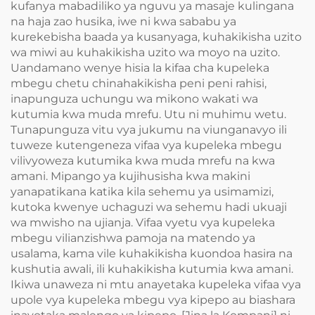
kufanya mabadiliko ya nguvu ya masaje kulingana
na haja zao husika, iwe ni kwa sababu ya
kurekebisha baada ya kusanyaga, kuhakikisha uzito
wa miwi au kuhakikisha uzito wa moyo na uzito.
Uandamano wenye hisia la kifaa cha kupeleka
mbegu chetu chinahakikisha peni peni rahisi,
inapunguza uchungu wa mikono wakati wa
kutumia kwa muda mrefu. Utu ni muhimu wetu.
Tunapunguza vitu vya jukumu na viunganavyo ili
tuweze kutengeneza vifaa vya kupeleka mbegu
vilivyoweza kutumika kwa muda mrefu na kwa
amani. Mipango ya kujihusisha kwa makini
yanapatikana katika kila sehemu ya usimamizi,
kutoka kwenye uchaguzi wa sehemu hadi ukuaji
wa mwisho na ujianja. Vifaa vyetu vya kupeleka
mbegu vilianzishwa pamoja na matendo ya
usalama, kama vile kuhakikisha kuondoa hasira na
kushutia awali, ili kuhakikisha kutumia kwa amani.
Ikiwa unaweza ni mtu anayetaka kupeleka vifaa vya
upole vya kupeleka mbegu vya kipepo au biashara