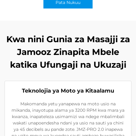
Pata Nukuu
Kwa nini Gunia za Masajji za
Jamooz Zinapita Mbele
katika Ufungaji na Ukuzaji
Teknolojia ya Moto ya Kitaalamu
Makomanda yetu yanapewa na moto usio na
mikanda, inayotupa alama ya 3200 RPM kwa mara ya
kwanza, inapateleza usimamizi wa ndege mbalimbali
wakati unapoendesha ndani ya usio na sauti ya chini
ya 45 decibels au pande zote. JMZ-PRO 2.0 inapewa
na uzito mpya wa kuondoa sauti ambazo huwasilisha