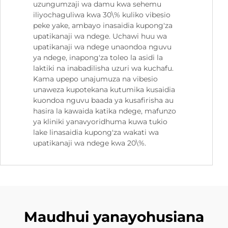
uzungumzaji wa damu kwa sehemu
iliyochaguliwa kwa 30\% kuliko vibesio
peke yake, ambayo inasaidia kupong'za
upatikanaji wa ndege. Uchawi huu wa
upatikanaji wa ndege unaondoa nguvu
ya ndege, inapong'za toleo la asidi la
laktiki na inabadilisha uzuri wa kuchafu.
Kama upepo unajumuza na vibesio
unaweza kupotekana kutumika kusaidia
kuondoa nguvu baada ya kusafirisha au
hasira la kawaida katika ndege, mafunzo
ya kliniki yanavyoridhuma kuwa tukio
lake linasaidia kupong'za wakati wa
upatikanaji wa ndege kwa 20\%.
Maudhui yanayohusiana