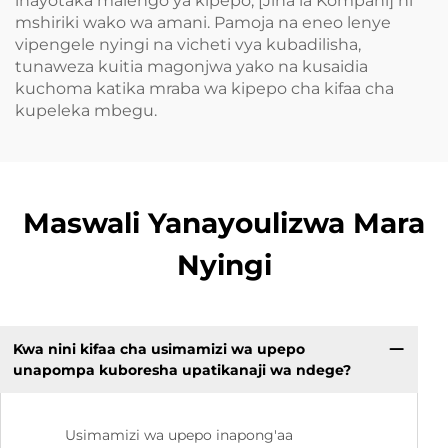
inayotaka malengo ya kipepo, [Jina la Kompani] ni
mshiriki wako wa amani. Pamoja na eneo lenye
vipengele nyingi na vicheti vya kubadilisha,
tunaweza kuitia magonjwa yako na kusaidia
kuchoma katika mraba wa kipepo cha kifaa cha
kupeleka mbegu.
Maswali Yanayoulizwa Mara
Nyingi
Kwa nini kifaa cha usimamizi wa upepo
unapompa kuboresha upatikanaji wa ndege?
Usimamizi wa upepo inapong'aa