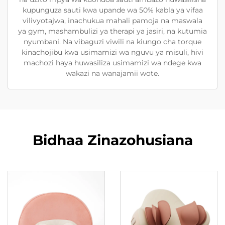
kupunguza sauti kwa upande wa 50% kabla ya vifaa
vilivyotajwa, inachukua mahali pamoja na maswala
ya gym, mashambulizi ya therapi ya jasiri, na kutumia
nyumbani. Na vibaguzi viwili na kiungo cha torque
kinachojibu kwa usimamizi wa nguvu ya misuli, hivi
machozi haya huwasiliza usimamizi wa ndege kwa
wakazi na wanajamii wote.
Bidhaa Zinazohusiana