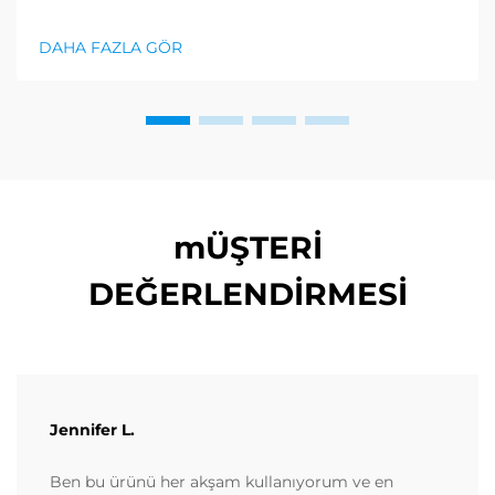
kalmalarına yardımcı olan ürünler arayışında
olduğundan, bu talep hatta daha da arttı. Bu kapsamlı
DAHA FAZLA GÖR
alım rehberi...
mÜŞTERİ
DEĞERLENDİRMESİ
Jennifer L.
Ben bu ürünü her akşam kullanıyorum ve en