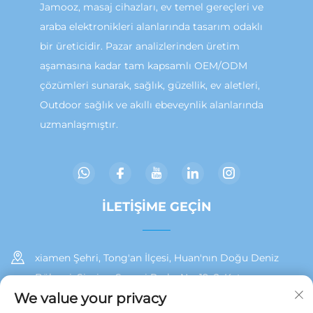
Jamooz, masaj cihazları, ev temel gereçleri ve
araba elektronikleri alanlarında tasarım odaklı
bir üreticidir. Pazar analizlerinden üretim
aşamasına kadar tam kapsamlı OEM/ODM
çözümleri sunarak, sağlık, güzellik, ev aletleri,
Outdoor sağlık ve akıllı ebeveynlik alanlarında
uzmanlaşmıştır.
İLETIŞIME GEÇIN
xiamen Şehri, Tong'an İlçesi, Huan'nın Doğu Deniz
Bölgesi, Siming Sanayi Parkı, No. 19, 2. Kat
We value your privacy
+86 13215929911