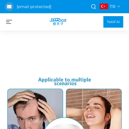
TR
[email protected]
Teklif Al