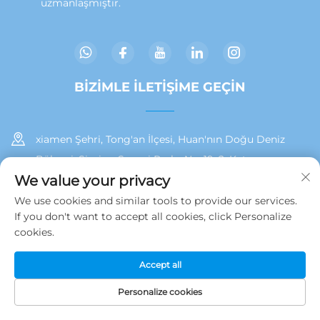
uzmanlaşmıştır.
BİZİMLE İLETİŞİME GEÇİN
xiamen Şehri, Tong'an İlçesi, Huan'nın Doğu Deniz
Bölgesi, Siming Sanayi Parkı, No. 19, 2. Kat
We value your privacy
+86 13215929911
We use cookies and similar tools to provide our services.
If you don't want to accept all cookies, click Personalize
[email protected]
cookies.
Accept all
Telif hakkı © 2025 Jamooz (Xiamen) Technology Co., Ltd.
tarafından sahiplenilmiştir.
Gizlilik Politikası
Personalize cookies
ANA SAYFA
ÜRÜNLER
E-POSTA
TEL