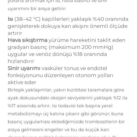
yollarla artırmak için ısı, hava basıncı ve sinir
uyarımını bir araya getirir:
Isı
(38–42 °C) kapillerleri yaklaşık %40 oranında
genişleterek dokuya kan akışını önemli ölçüde
artırır
Hava sıkıştırma
yürüme hareketini taklit eden
gradyan basınç (maksimum 200 mmHg)
uygular ve venöz dönüşü %18 oranında
hızlandırır
Sinir uyarımı
vasküler tonus ve endotel
fonksiyonunu düzenleyen otonom yolları
aktive eder
Birleşik yaklaşımlar, yakın kızılötesi taramalara göre
ayak dokusundaki oksijen seviyelerini yaklaşık %12 ila
%17 arasında artırır. Isı tedavisi tek başına yerel
metabolizmayı üç katına çıkarır gibi görünür; buna
basınç uygulaması eklediğimizde trombositlerin bir
araya gelmesini engeller ve bu da küçük kan