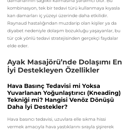
damarlarının sağlıklı kalmasına yardımcı olur. Bu
kombinasyon, tek bir tedavi türü kullanmaya kıyasla
kan damarları iç yüzeyi üzerinde daha etkilidir.
Raynaud hastalığından muzdarip olan kişiler ya da
diyabet nedeniyle dolaşım bozukluğu yaşayanlar, bu
tür çok yönlü tedavi stratejisinden gerçekçi faydalar
elde eder.
Ayak Masajörü’nde Dolaşımı En
İyi Destekleyen Özellikler
Hava Basınç Tedavisi mi Yoksa
Yuvarlanan Yoğunlaştırıcı (Kneading)
Tekniği mi? Hangisi Venöz Dönüşü
Daha İyi Destekler?
Hava basıncı tedavisi, uzuvlara elle sıkma hissi
vermek amacıyla hava yastıklarını sırayla şişirerek