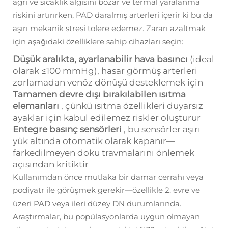
ağrı ve sıcaklık algısını bozar ve termal yaralanma
riskini artırırken, PAD daralmış arterleri içerir ki bu da
aşırı mekanik stresi tolere edemez. Zararı azaltmak
için aşağıdaki özelliklere sahip cihazları seçin:
Düşük aralıkta, ayarlanabilir hava basıncı
(ideal
olarak ≤100 mmHg), hasar görmüş arterleri
zorlamadan venöz dönüşü desteklemek için
Tamamen devre dışı bırakılabilen ısıtma
elemanları
, çünkü ısıtma özellikleri duyarsız
ayaklar için kabul edilemez riskler oluşturur
Entegre basınç sensörleri
, bu sensörler aşırı
yük altında otomatik olarak kapanır—
farkedilmeyen doku travmalarını önlemek
açısından kritiktir
Kullanımdan önce mutlaka bir damar cerrahı veya
podiyatr ile görüşmek gerekir—özellikle 2. evre ve
üzeri PAD veya ileri düzey DN durumlarında.
Araştırmalar, bu popülasyonlarda uygun olmayan