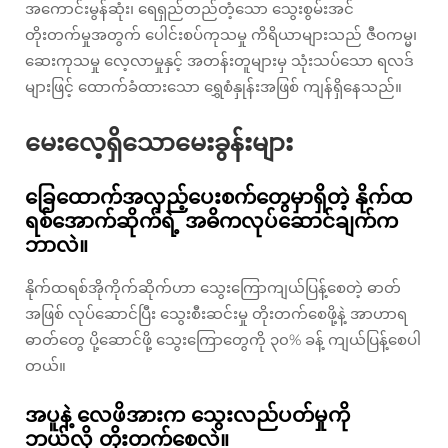
အကောင်းမွန်ဆုံး၊ ရေရှည်တည်တံ့သော သွေးစွမ်းအင်
တိုးတက်မှုအတွက် ပေါင်းစပ်ကုသမှု ကိရိယာများသည် ဇီဝကမ္မ၊
ဆေးကုသမှု လေ့လာမှုနှင့် အတန်းတူများမှ သုံးသပ်သော ရလဒ်
များဖြင့် ထောက်ခံထားသော ရွှေစံနှုန်းအဖြစ် ကျန်ရှိနေသည်။
မေးလေ့ရှိသောမေးခွန်းများ
ခြေထောက်အလှည့်ပေးစက်တွေမှာရှိတဲ့ နိုက်ထ
ရစ်အောက်ဆိုက်ရဲ့ အဓိကလုပ်ဆောင်ချက်က
ဘာလဲ။
နိုက်ထရစ်အိုကိုက်ဆိုက်ဟာ သွေးကြောကျယ်ပြန့်စေတဲ့ ဓာတ်
အဖြစ် လုပ်ဆောင်ပြီး သွေးစီးဆင်းမှု တိုးတက်စေဖို့နဲ့ အာဟာရ
ဓာတ်တွေ ပို့ဆောင်ဖို့ သွေးကြောတွေကို ၃၀% ခန့် ကျယ်ပြန့်စေပါ
တယ်။
အပူနဲ့ လေဖိအားက သွေးလည်ပတ်မှုကို
ဘယ်လို တိုးတက်စေလဲ။