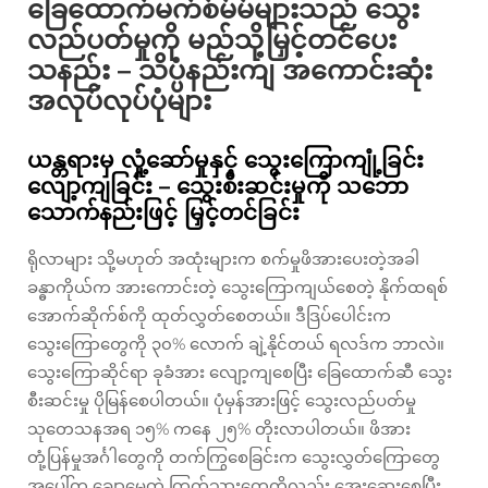
ခြေထောက်မက်စ်မ်မ်များသည် သွေး
လည်ပတ်မှုကို မည်သို့မြှင့်တင်ပေး
သနည်း – သိပ္ပံနည်းကျ အကောင်းဆုံး
အလုပ်လုပ်ပုံများ
ယန္တရားမှ လှုံ့ဆော်မှုနှင့် သွေးကြောကျုံ့ခြင်း
လျော့ကျခြင်း – သွေးစီးဆင်းမှုကို သဘော
သောက်နည်းဖြင့် မြှင့်တင်ခြင်း
ရိုလာများ သို့မဟုတ် အထုံးများက စက်မှုဖိအားပေးတဲ့အခါ
ခန္ဓာကိုယ်က အားကောင်းတဲ့ သွေးကြောကျယ်စေတဲ့ နိုက်ထရစ်
အောက်ဆိုက်စ်ကို ထုတ်လွှတ်စေတယ်။ ဒီဒြပ်ပေါင်းက
သွေးကြောတွေကို ၃၀% လောက် ချဲ့နိုင်တယ် ရလဒ်က ဘာလဲ။
သွေးကြောဆိုင်ရာ ခုခံအား လျော့ကျစေပြီး ခြေထောက်ဆီ သွေး
စီးဆင်းမှု ပိုမြန်စေပါတယ်။ ပုံမှန်အားဖြင့် သွေးလည်ပတ်မှု
သုတေသနအရ ၁၅% ကနေ ၂၅% တိုးလာပါတယ်။ ဖိအား
တုံ့ပြန်မှုအင်္ဂါတွေကို တက်ကြွစေခြင်းက သွေးလွှတ်ကြောတွေ
အပေါ်က ချောမွေ့တဲ့ ကြွက်သားတွေကိုလည်း အေးဆေးစေပြီး