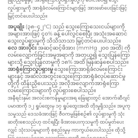
လှုပ်ရှားမှုကို အာရုံခံလမ်းကြောင်းများဖြင့် အားဖော်ပေးခြင်းဖြင့်
မြှင့်တင်ပေးပါသည်။
အပူချိုး
(၃၈–၄၂°C) သည် သွေးကြောသေးငယ်များကို
အများအားဖြင့် ၄၀% ခန့် ပေါ်လွင်စေပြီး အသုံးအဆောင်
သွေးလှုပ်ရှားမှုကို သိသိသာသာ မြှင့်တင်ပေးပါသည်။
လေ အားပိုင်း
အဆင့်ဆင့်ဖိအား (mmHg ၂၀၀ အထိ) ကို
လမ်းလျှောက်ခြင်းအမူအရာကို အတုယူ၍ သွေးပြန်ကြော
များသို့ သွေးပြန်လာမှုကို ၁၈% အထိ မြန်ဆန်စေပါသည်။
အာရုံကြောလှုပ်ရှားမှု
သွေးကြောအာရုံခံလမ်းကြောင်း
များနှင့် အဆဲလ်အတွင်းသွေးကြောအာရုံခံလုပ်ဆောင်မှု
တို့ကို ထိန်းညှိပေးသည့် အလိုအလျောက်အာရုံကြော
လမ်းကြောင်းများကို လှုပ်ရှားစေပါသည်။
အနီရင်းနှမ်း အလင်းစကန်မှုများအရ ခြေဖျားတွင် အောက်ဆီဂျင်
ပမာဏကို ၁၂ ရှုပ်ထွေးမှ ၁၇ ရှုပ်ထွေးအထိ တိုးမှုရှိသည်။ အပူကု
သမှုသည် ဒေသခံအားဖြင့် ဇီဝကမ္မဖြစ်စဉ်၏ လှုပ်ရှားမှုကို သုံး
ဆတိုးစေသည်ဟု ထင်ရပြီး ဖိအားပေးကုသမှုကို ထပ်မှုတ်ပေး
လျှင် သုံးသပ်မှုများကို စုစည်းမှုမှ ကာကွယ်ပေးပါသည်။ ထိုသို့
ဖြင့် သေးငယ်သော သွေးကြောများကို ကျန်းမာစေရန်