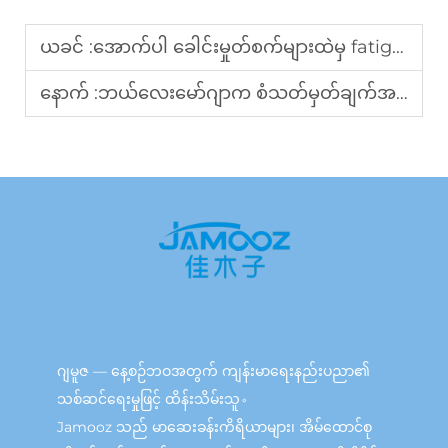
ယခင် :
အောက်ပါ ခေါင်းမှုတ်စက်များထဲမှ fatigue (ပင်ပန်းမှု) ကို ထိရောက်စွာ လျော့နည်းစေသော မှုတ်စက်များမှာ မည်သည့်အမျိုးအစားများနည်း။
နောက် :
ဘယ်လေးမော်ဂျာက စံသတ်မှတ်ချက်အရ ကုန်ပစ္စည်းအမှတ်တံဆိပ်ဖွဲ့စည်းမှု (OEM) လိုအပ်ချက်များကို ဖြည့်ဆည်းပေးနိုင်ပါသလဲ။
ဂျမူဇ — နေ့စဉ်ဘဝအတွက် ကျန်းမာရေးနည်းပညာ၏
သစ်ဆင်ရေးမှုဖြင့် ထိန်းသိမ်းသူ。
Jamooz သည် မာဆေးခန်းကိရိယာများ၊ အိမ်ထောင်စု