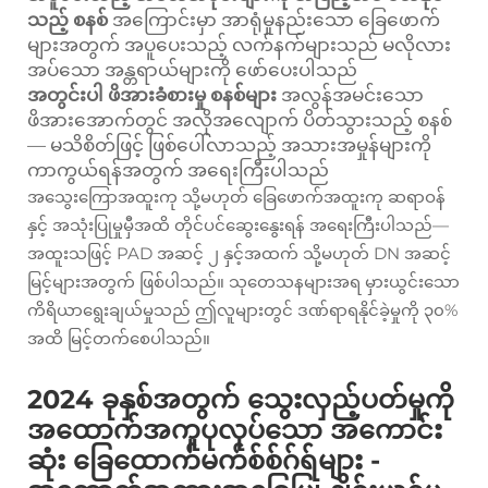
သည့် စနစ်
အကြောင်းမှာ အာရုံမှုနည်းသော ခြေဖောက်
များအတွက် အပူပေးသည့် လက်နက်များသည် မလိုလား
အပ်သော အန္တရာယ်များကို ဖော်ပေးပါသည်
အတွင်းပါ ဖိအားခံစားမှု စနစ်များ
အလွန်အမင်းသော
ဖိအားအောက်တွင် အလိုအလျောက် ပိတ်သွားသည့် စနစ်
— မသိစိတ်ဖြင့် ဖြစ်ပေါ်လာသည့် အသားအမှုန်များကို
ကာကွယ်ရန်အတွက် အရေးကြီးပါသည်
အသွေးကြောအထူးကု သို့မဟုတ် ခြေဖောက်အထူးကု ဆရာဝန်
နှင့် အသုံးပြုမှုမှီအထိ တိုင်ပင်ဆွေးနွေးရန် အရေးကြီးပါသည်—
အထူးသဖြင့် PAD အဆင့် ၂ နှင့်အထက် သို့မဟုတ် DN အဆင့်
မြင့်များအတွက် ဖြစ်ပါသည်။ သုတေသနများအရ မှားယွင်းသော
ကိရိယာရွေးချယ်မှုသည် ဤလူများတွင် ဒဏ်ရာရနိုင်ခဲ့မှုကို ၃၀%
အထိ မြင့်တက်စေပါသည်။
2024 ခုနှစ်အတွက် သွေးလှည့်ပတ်မှုကို
အထောက်အကူပုလုပ်သော အကောင်း
ဆုံး ခြေထောက်မက်စ်စ်ဂ်ရ်များ -