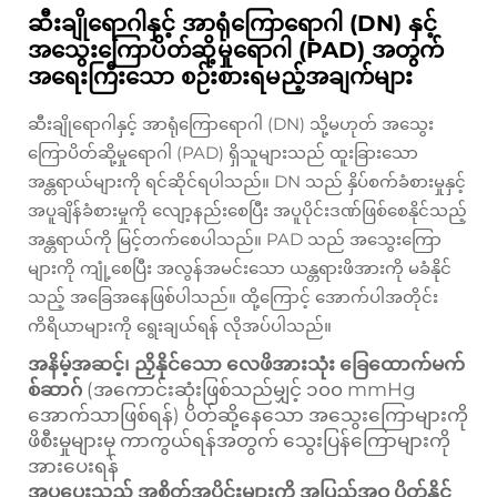
ဆီးချိုရောဂါနှင့် အာရုံကြောရောဂါ (DN) နှင့်
အသွေးကြောပိတ်ဆို့မှုရောဂါ (PAD) အတွက်
အရေးကြီးသော စဉ်းစားရမည့်အချက်များ
ဆီးချိုရောဂါနှင့် အာရုံကြောရောဂါ (DN) သို့မဟုတ် အသွေး
ကြောပိတ်ဆို့မှုရောဂါ (PAD) ရှိသူများသည် ထူးခြားသော
အန္တရာယ်များကို ရင်ဆိုင်ရပါသည်။ DN သည် နှိပ်စက်ခံစားမှုနှင့်
အပူချိန်ခံစားမှုကို လျော့နည်းစေပြီး အပူပိုင်းဒဏ်ဖြစ်စေနိုင်သည့်
အန္တရာယ်ကို မြင့်တက်စေပါသည်။ PAD သည် အသွေးကြော
များကို ကျုံ့စေပြီး အလွန်အမင်းသော ယန္တရားဖိအားကို မခံနိုင်
သည့် အခြေအနေဖြစ်ပါသည်။ ထို့ကြောင့် အောက်ပါအတိုင်း
ကိရိယာများကို ရွေးချယ်ရန် လိုအပ်ပါသည်။
အနိမ့်အဆင့်၊ ညှိနိုင်သော လေဖိအားသုံး ခြေထောက်မက်
စ်ဆာဂ်
(အကောင်းဆုံးဖြစ်သည်မျှင့် ၁၀၀ mmHg
အောက်သာဖြစ်ရန်) ပိတ်ဆို့နေသော အသွေးကြောများကို
ဖိစီးမှုများမှ ကာကွယ်ရန်အတွက် သွေးပြန်ကြောများကို
အားပေးရန်
အပူပေးသည့် အစိတ်အပိုင်းများကို အပြည့်အဝ ပိတ်နိုင်