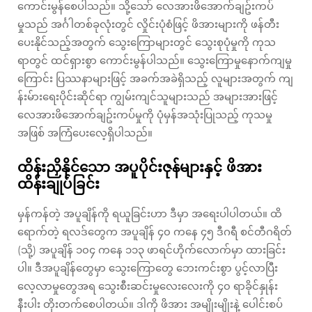
ကောင်းမွန်စေပါသည်။ သို့သော် လေအားဖိအောက်ချဥ်းကပ်
မှုသည် အင်္ဂါတစ်ခုလုံးတွင် လှိုင်းပုံစံဖြင့် ဖိအားများကို ဖန်တီး
ပေးနိုင်သည့်အတွက် သွေးကြောများတွင် သွေးစုပုံမှုကို ကုသ
ရာတွင် ထင်ရှားစွာ ကောင်းမွန်ပါသည်။ သွေးကြောမှုနောက်ကျမှု
ကြောင်း ပြဿနာများဖြင့် အခက်အခဲရှိသည့် လူများအတွက် ကျ
န်းမ်ားရေးပိုင်းဆိုင်ရာ ကျွမ်းကျင်သူများသည် အများအားဖြင့်
လေအားဖိအောက်ချဥ်းကပ်မှုကို ပုံမှန်အသုံးပြုသည့် ကုသမှု
အဖြစ် အကြံပေးလေ့ရှိပါသည်။
ထိန်းညှိနိုင်သော အပူပိုင်းဇုန်များနှင့် ဖိအား
ထိန်းချုပ်ခြင်း
မှန်ကန်တဲ့ အပူချိန်ကို ရယူခြင်းဟာ ဒီမှာ အရေးပါပါတယ်။ ထိ
ရောက်တဲ့ ရလဒ်တွေက အပူချိန် ၄၀ ကနေ ၄၅ ဒီဂရီ စင်တီဂရိတ်
(သို့) အပူချိန် ၁၀၄ ကနေ ၁၁၃ ဖာရင်ဟိုက်လောက်မှာ ထားခြင်း
ပါ။ ဒီအပူချိန်တွေမှာ သွေးကြောတွေ ဘေးကင်းစွာ ပွင့်လာပြီး
လေ့လာမှုတွေအရ သွေးစီးဆင်းမှုလေးလေးကို ၄၀ ရာခိုင်နှုန်း
နီးပါး တိုးတက်စေပါတယ်။ ဒါကို ဖိအား အမျိုးမျိုးနဲ့ ပေါင်းစပ်