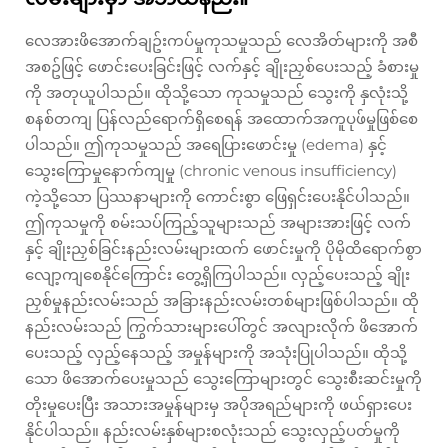
လေအားဖိအောက်ချဥ်းကပ်မှုကုသမှုသည် လေအိတ်များကို အစီ
အစဥ်ဖြင့် ဖောင်းပေးခြင်းဖြင့် လက်နှင့် ချိုးညှစ်ပေးသည့် ခံစားမှု
ကို အတုယူပါသည်။ ထိုသို့သော ကုသမှုသည် သွေးကို နှလုံးသို့
စနစ်တကျ ပြန်လည်ရောက်ရှိစေရန် အထောက်အကူပုဖ်မှုဖြစ်စေ
ပါသည်။ ဤကုသမှုသည် အရေပြားဖောင်းမှု (edema) နှင့်
သွေးကြောမှုနောက်ကျမှု (chronic venous insufficiency)
ကဲ့သို့သော ပြဿနာများကို ကောင်းစွာ ဖြေရှင်းပေးနိုင်ပါသည်။
ဤကုသမှုကို စမ်းသပ်ကြည့်သူများသည် အများအားဖြင့် လက်
နှင့် ချိုးညှစ်ခြင်းနည်းလမ်းများထက် ဖောင်းမှုကို ပိုမိုထိရောက်စွာ
လျော့ကျစေနိုင်ကြောင်း တွေ့ရှိကြပါသည်။ လှည့်ပေးသည့် ချိုး
ညှစ်မှုနည်းလမ်းသည် အခြားနည်းလမ်းတစ်များဖြစ်ပါသည်။ ထို
နည်းလမ်းသည် ကြွက်သားများပေါ်တွင် အလျားလိုက် ဖိအောက်
ပေးသည့် လှည့်နေသည့် အမှုန်များကို အသုံးပြုပါသည်။ ထိုသို့
သော ဖိအောက်ပေးမှုသည် သွေးကြောများတွင် သွေးစီးဆင်းမှုကို
တိုးမှုပေးပြီး အသားအမှုန်များမှ အပိုအရည်များကို ဖယ်ရှားပေး
နိုင်ပါသည်။ နည်းလမ်းနှစ်များစလုံးသည် သွေးလှည့်ပတ်မှုကို