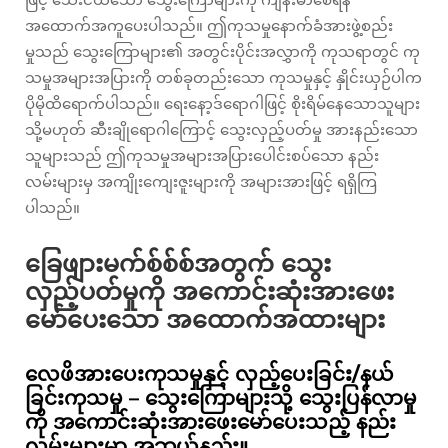
အထောက်အကူပေးပါသည်။ ဤကုသမှုနောက်ခံအားဖွဲ့စည်း
မှုသည် သွေးကြောများ၏ အတွင်းပိုင်းအလွှာကို ကုသရာတွင် ကု
သမှုအများအပြားကို တစ်ခုတည်းသော ကုသမှုနှင့် နှိုင်းယှဉ်ပါက
ပိုမိုထိရောက်ပါသည်။ ရေးနော့ဒ်ရောဂါဖြင့် စိုးရိမ်နေသောသူများ
သို့မဟုတ် ဆီးချိုရောဂါကြောင့် သွေးလှည့်ပတ်မှု အားနည်းသော
သူများသည် ဤကုသမှုအများအပြားပေါင်းစပ်သော နည်း
လမ်းများမှ အကျိုးကျေးဇူးများကို အများအားဖြင့် ရရှိကြ
ပါသည်။
ခြေဖျားမက်စ်စ်စ်အတွက် သွေး
လှည့်ပတ်မှုကို အကောင်းဆုံးအားဖေး
မော်ပေးသော အထောက်အထားများ
လေဖိအားပေးကုသမှုနှင့် လှည့်ပေးခြင်း/နယ်
ခြင်းကုသမှု – သွေးကြောများသို့ သွေးပြန်လာမှု
ကို အကောင်းဆုံးအားဖေးမော်ပေးသည့် နည်း
လမ်းများမှာ အဘယ်နည်း။