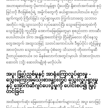
အဟာရဓာတ်တွေ ပိုကောင်းမွန်စွာ ပို့ပေးပြီး နို့ဓာတ်အက်ဆစ် စုပုံ
ခြင်းလို ဇီ၀ဖြစ်စဉ်ရဲ့ အမှိုက်တွေကို ဖယ်ရှားပေးပါတယ်။ စည်း
ချက်ကျတဲ့ ကြိတ်ခြင်း လှုပ်ရှားမှုဟာ ကြွက်သားတွေ သဘာဝ
အတိုင်း ကျုံ့သွားသလိုပဲ လုပ်ဆောင်ပြီး သွေးကြောတွေထဲကို
သွေးပြန်ပို့ဖို့ ကူညီပြီး အောက်ခြေခြေတွေမှာ စုစည်းတာ တားဆီး
ပေးပါတယ်။ ဒါက အချိန်အတော်ကြာ ငြိမ်ငြိမ်လေး ထိုင်နေသူ
တွေအတွက် အထူးသဖြင့် သတင်းကောင်းပါ။ ဒီရုပ်ပိုင်း တုံ့ပြန်မှု
အားလုံးဟာ သွေးလည်ပတ်မှု ပုံစံတွေ သိသာတဲ့ တိုးတက်မှုဆီ
ဦးတည်စေတယ်။ ၁၀ မိနစ်လောက်အတွင်းမှာပါ၊ ဒါအားလုံးဟာ
ဆေးဝါး (သို့) ဆေးဝါးမျိုးစုံ မလိုပဲပါ။
အပူ၊ ခြုပ်ညှစ်မှုနှင့် အာရုံကြောလှုပ်ရှားမှု -
သွေးကြောအသေးစားများတွင် သွေးလှုပ်ရှားမှု
နှင့် အောက်ဆီဂျင်ပေးပို့မှုကို ပေါင်းစပ်၍ မြှင့်
တင်ခြင်း
အထိရောက်ဆုံး ခြေထောက်နှိပ်နယ်စက်များသည် အပူ၊ လေဖြင့်
ခြုပ်ညှစ်မှုနှင့် အာရုံကြောလှုပ်ရှားမှုတို့ကို ပေါင်းစပ်၍ သွေး