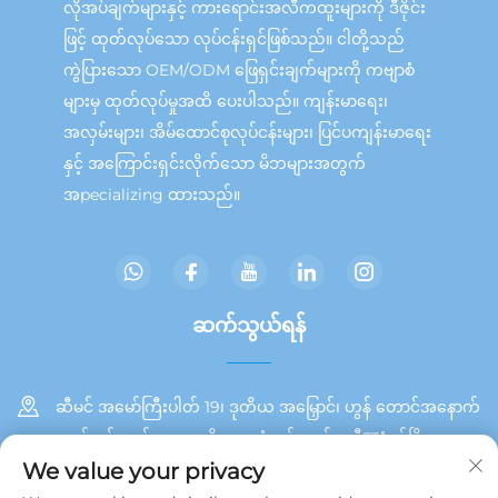
လိုအပ်ချက်များနှင့် ကားရောင်းအလီကထူးများကို ဒီဇိုင်း
ဖြင့် ထုတ်လုပ်သော လုပ်ငန်းရှင်ဖြစ်သည်။ ငါတို့သည်
ကွဲပြားသော OEM/ODM ဖြေရှင်းချက်များကို ကဗျာစံ
များမှ ထုတ်လုပ်မှုအထိ ပေးပါသည်။ ကျန်းမာရေး၊
အလှမ်းများ၊ အိမ်ထောင်စုလုပ်ငန်းများ၊ ပြင်ပကျန်းမာရေး
နှင့် အကြောင်းရှင်းလိုက်သော မိဘများအတွက်
အpecializing ထားသည်။
ဆက်သွယ်ရန်
ဆီမင် အမော်ကြီးပါတ် 19၊ ဒုတိယ အမြှောင်၊ ဟွန် တောင်အနောက်
ဘက် ပင်လယ်အရှေ့ ဧရိယာ၊ တုံအင် ကျွန်း၊ ဆီযံမင်မြို့
We value your privacy
+86 13215929911