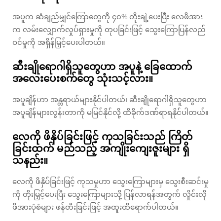
အပူက ဆံချည်မျှင်ကြောတွေကို ၄၀% တိုးချဲ့ပေးပြီး လေဖိအား
က လမ်းလျှောက်လှုပ်ရှားမှုကို တုပခြင်းဖြင့် သွေးကြောပြန်လည်
ဝင်မှုကို အရှိန်မြှင့်ပေးပါတယ်။
ဆီးချိုရောဂါရှိသူတွေဟာ အပူနဲ့ ခြေထောက်
အလေးပေးစက်တွေ သုံးသင့်လား။
အပူချိန်ဟာ အန္တရာယ်များနိုင်ပါတယ်၊ ဆီးချိုရောဂါရှိသူတွေဟာ
အပူချိန်များလွန်းတာကို မမြင်နိုင်လို့ ထိခိုက်ဒဏ်ရာရနိုင်ပါတယ်။
လေကို ဖိနှိပ်ခြင်းဖြင့် ကုသခြင်းသည် ကြိတ်
ခြင်းထက် မည်သည့် အကျိုးကျေးဇူးများ ရှိ
သနည်း။
လေကို ဖိနှိပ်ခြင်းဖြင့် ကုသမှုဟာ သွေးကြောများမှ သွေးစီးဆင်းမှု
ကို တိုးမြှင့်ပေးပြီး သွေးကြောများသို့ ပြန်လာရန်အတွက် လှိုင်းလို
ဖိအားပုံစံများ ဖန်တီးခြင်းဖြင့် အထူးထိရောက်ပါတယ်။