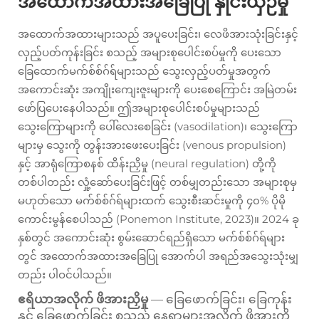
အထောက်အထားအခြေပြု နှိုင်းယှဉ်မှု
အထောက်အထားများသည် အပူပေးခြင်း၊ လေဖိအားသုံးခြင်းနှင့်
လှည့်ပတ်ကုန်းခြင်း စသည့် အများစုပေါင်းစပ်မှုကို ပေးသော
ခြေထောက်မက်စ်စ်ဂ်ရ်များသည် သွေးလှည့်ပတ်မှုအတွက်
အကောင်းဆုံး အကျိုးကျေးဇူးများကို ပေးစေကြောင်း အမြဲတမ်း
ဖော်ပြပေးနေပါသည်။ ဤအများစုပေါင်းစပ်မှုများသည်
သွေးကြောများကို ပေါ်လေးစေခြင်း (vasodilation)၊ သွေးကြော
များမှ သွေးကို တွန်းအားဖေးပေးခြင်း (venous propulsion)
နှင့် အာရုံကြောစနစ် ထိန်းညှိမှု (neural regulation) တို့ကို
တစ်ပါတည်း လှုံ့ဆော်ပေးခြင်းဖြင့် တစ်မျှတည်းသော အများစုမှ
မဟုတ်သော မက်စ်စ်ဂ်ရ်များထက် သွေးစီးဆင်းမှုကို ၄၀% ပိုမို
ကောင်းမွန်စေပါသည် (Ponemon Institute, 2023)။ 2024 ခု
နှစ်တွင် အကောင်းဆုံး စွမ်းဆောင်ရည်ရှိသော မက်စ်စ်ဂ်ရ်များ
တွင် အထောက်အထားအခြေပြု အောက်ပါ အရည်အသွေးသုံးမျှ
တည်း ပါဝင်ပါသည်။
ဧရိယာအလိုက် ဖိအားညှိမှု
— ခြေဖောက်ခြင်း၊ ခြေကုန်း
နှင့် ခြေဖောက်ခြင်း စသည့် နေရာများအလိုက် ဖိအားကို