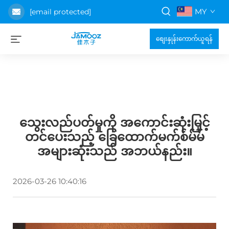
MY
[email protected]
စျေးနှုန်းကောက်ယူရန်
သွေးလည်ပတ်မှုကို အကောင်းဆုံးမြှင့်
တင်ပေးသည့် ခြေထောက်မက်စ်မ်မ်
အများဆုံးသည် အဘယ်နည်း။
2026-03-26 10:40:16