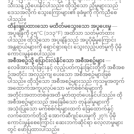
သီးသန့် ညှိပေးနိုင်ပါသည်။ ထိုသို့သော ညှိမှုများသည်
ဒေသအလိုက် သွေးကြောများ၏ ခုခံမှုကို ကိုက်ညီစေ
ပါသည်။
ထိန်းချုပ်ထားသော မထိတ်မသွေးသော အပူပေးမှု
—
အပူချိန်ကို ၄၅°C (၁၁၃°F) အထိသာ သတ်မှတ်ထား
ပါသည်။ ထိုသို့သော အပူချိန်သည် အပူပိုမိုမှုကြောင်း
အန္တရာယ်များကို ရှောင်ရှားရင်း သွေးလှည့်ပတ်မှုကို ပိုမို
ကောင်းမွန်စေပါသည်။
အစီအစဥ်သို့ ပြောင်းလဲနိုင်သော အစီအစဥ်များ
—
လေဖိအားသုံးခြင်းနှင့် လှည့်ပတ်ကုန်းခြင်းတို့ကို အစီအစ
ဥ်အတိုင်း အလှည့်ကျ ပေးသော အစီအစဥ်များဖြစ်
ပါသည်။ ထိုသို့သော အစီအစဥ်များသည် ကုသမှုအတွက်
အထောက်အကူပုလုပ်သော မက်စ်စ်ဂ်ရ်များကို
အတိုင်းအတာတစ်ခုအထိ မှုတ်ထုတ်ပေးနိုင်ပါသည်။ ထို
အစီအစဥ်များသည် အခြေခံသော တုန်ခါမှုများကို
အသုံးပြုသော မက်စ်စ်ဂ်ရ်များထက် ခြေထောက်နှင့်
လက်ထောက်တို့သို့ အောက်ဆီဂျင်ပေးမှုကို ၂၇% ပိုမို
ကောင်းမွန်စေကြောင်း ဆေးဘက်ဆိုင်ရာ လေ့လာမှုများ
တွင် ဖော်ပြထားပါသည်။