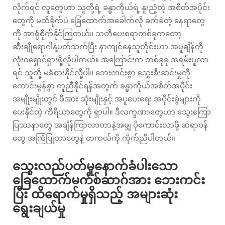
လိုက်ရင် လူတွေဟာ သူတို့ရဲ့ ခန္ဓာကိုယ်ရဲ့ နူးညံ့တဲ့ အစိတ်အပိုင်း
တွေကို မထိခိုက်ပဲ ခြေထောက်အခေါက်လို ခက်ခဲတဲ့ နေရာတွေ
ကို အာရုံစိုက်နိုင်ကြတယ်။ သတိပေးစရာတစ်ခုကတော့
ဆီးချိုရောဂါနဲ့ပတ်သက်ပြီး နာကျင်နေသူတိုင်းဟာ အပူချိန်ကို
လုံးဝရှောင်ရှားဖို့လိုပါတယ်။ အကြောင်းက တစ်ခုခု အရမ်းပူလာ
ရင် သူတို့ မခံစားနိုင်လို့ပါ။ ဘေးကင်းစွာ သွေးစီးဆင်းမှုကို
ကောင်းမွန်စွာ ကူညီနိုင်ရန်အတွက် ခန္ဓာကိုယ်အစိတ်အပိုင်း
အမျိုးမျိုးတွင် ဖိအား သုံးမျိုးနှင့် အပူပေးရေး အပိုင်းခွဲများကို
ပေးနိုင်တဲ့ ကိရိယာတွေကို ရှာပါ။ ဒီလက္ခဏာတွေဟာ သွေးကြော
ပြဿနာတွေ အချိန်ကြာလာတာနဲ့အမျှ ပိုကောင်းလာဖို့ ဆရာဝန်
တွေ အကြံပြုတာတွေနဲ့ တကယ်ကို ကိုက်ညီပါတယ်။
သွေးလည်ပတ်မှုနောက်ခံပါးသော
ခြေထောက်မက်စ်ဆာဂ်အား ဘေးကင်း
ပြီး ထိရောက်မှုရှိသည့် အများဆုံး
ရွေးချယ်မှု