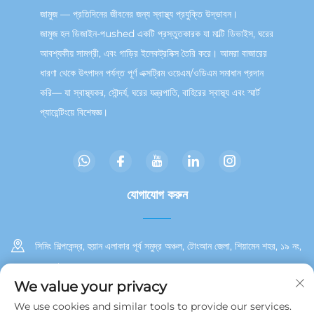
জামুজ — প্রতিদিনের জীবনের জন্য স্বাস্থ্য প্রযুক্তি উদ্ভাবন।
জামুজ হল ডিজাইন-পushed একটি প্রস্তুতকারক যা মাল্টি ডিভাইস, ঘরের
আবশ্যকীয় সামগ্রী, এবং গাড়ির ইলেকট্রনিক্স তৈরি করে। আমরা বাজারের
ধারণা থেকে উৎপাদন পর্যন্ত পূর্ণ এক্সট্রিম ওয়েএম/ওডিএম সমাধান প্রদান
করি— যা স্বাস্থ্যকর, সৌন্দর্য, ঘরের যন্ত্রপাতি, বাহিরের স্বাস্থ্য এবং স্মার্ট
প্যারেন্টিংয়ে বিশেষজ্ঞ।
যোগাযোগ করুন
সিমিং শিল্পকেন্দ্র, হুয়ান এলাকার পূর্ব সমুদ্র অঞ্চল, টোংআন জেলা, শিয়ামেন শহর, ১৯ নং,
২য় তলা
We value your privacy
+86 13215929911
We use cookies and similar tools to provide our services.