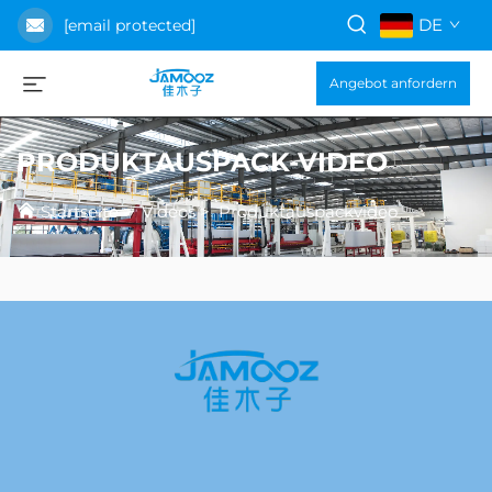
DE
[email protected]
Angebot anfordern
PRODUKTAUSPACK-VIDEO
Startseite
>
Videos
>
Produktauspackvideo