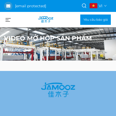
VI
[email protected]
Yêu cầu báo giá
VIDEO MỞ HỘP SẢN PHẨM
Trang Chủ
>
Video
>
Video mở hộp sản phẩm