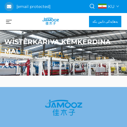
KU
[email protected]
بەهایەکی دابین بکە
WÎSTÊRKARIYA KÊMKERDINA
MAL
Rûpela Sereke
>
ڤیدیۆکان
>
Vîdyo ya Dabikandinê ya Prodûkt