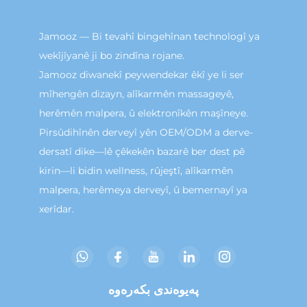
Jamooz — Bi tevahî bingehînan technologî ya
wekîjîyanê ji bo zindîna rojane.
Jamooz diwanekî peywendekar êkî ye li ser
mîhengên dizayn, alîkarmên massageyê,
herêmên malpera, û elektronîkên maşîneye.
Pirsûdihînên derveyî yên OEM/ODM a derve-
dersatî dike—lê çêkekên bazarê ber dest pê
kirin—li bidin wellness, rûjeştî, alîkarmên
malpera, herêmeya derveyî, û bemernayî ya
xerîdar.
پەیوەندی بکەرەوە