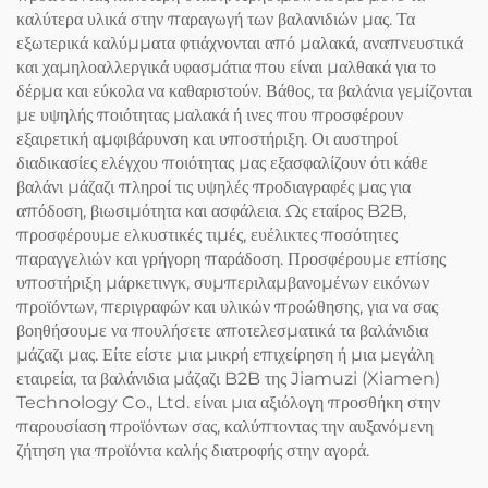
καλύτερα υλικά στην παραγωγή των βαλανιδιών μας. Τα
εξωτερικά καλύμματα φτιάχνονται από μαλακά, αναπνευστικά
και χαμηλοαλλεργικά υφασμάτια που είναι μαλθακά για το
δέρμα και εύκολα να καθαριστούν. Βάθος, τα βαλάνια γεμίζονται
με υψηλής ποιότητας μαλακά ή ινες που προσφέρουν
εξαιρετική αμφιβάρυνση και υποστήριξη. Οι αυστηροί
διαδικασίες ελέγχου ποιότητας μας εξασφαλίζουν ότι κάθε
βαλάνι μάζαζι πληροί τις υψηλές προδιαγραφές μας για
απόδοση, βιωσιμότητα και ασφάλεια. Ως εταίρος B2B,
προσφέρουμε ελκυστικές τιμές, ευέλικτες ποσότητες
παραγγελιών και γρήγορη παράδοση. Προσφέρουμε επίσης
υποστήριξη μάρκετινγκ, συμπεριλαμβανομένων εικόνων
προϊόντων, περιγραφών και υλικών προώθησης, για να σας
βοηθήσουμε να πουλήσετε αποτελεσματικά τα βαλάνιδια
μάζαζι μας. Είτε είστε μια μικρή επιχείρηση ή μια μεγάλη
εταιρεία, τα βαλάνιδια μάζαζι B2B της Jiamuzi (Xiamen)
Technology Co., Ltd. είναι μια αξιόλογη προσθήκη στην
παρουσίαση προϊόντων σας, καλύπτοντας την αυξανόμενη
ζήτηση για προϊόντα καλής διατροφής στην αγορά.