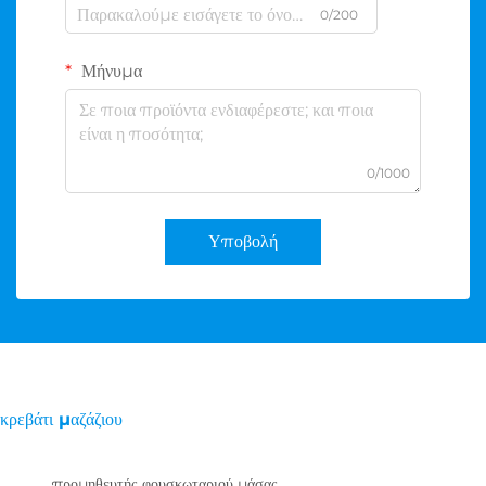
0/200
Μήνυμα
0/1000
Υποβολή
κρεβάτι μαζάζιου
προμηθευτής φουσκωταριού μάσας