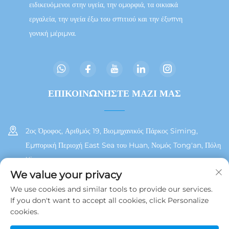
ειδικευόμενοι στην υγεία, την ομορφιά, τα οικιακά
εργαλεία, την υγεία έξω του σπιτιού και την έξυπνη
γονική μέριμνα.
ΕΠΙΚΟΙΝΩΝΗΣΤΕ ΜΑΖΙ ΜΑΣ
2ος Όροφος, Αριθμός 19, Βιομηχανικός Πάρκος Siming,
Εμπορική Περιοχή East Sea του Huan, Νομός Tong'an, Πόλη
Xiamen
We value your privacy
+86 13215929911
We use cookies and similar tools to provide our services.
If you don't want to accept all cookies, click Personalize
[email protected]
cookies.