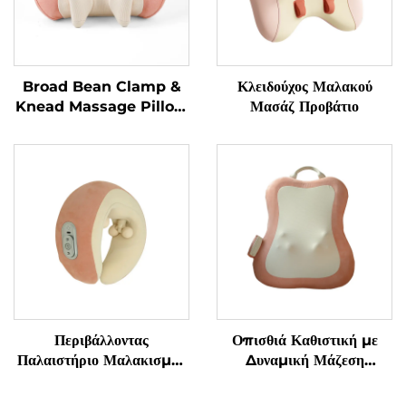
Broad Bean Clamp &
Κλειδούχος Μαλακού
Knead Massage Pillow
Μασάζ Προβάτιο
MINIPillow
Περιβάλλοντας
Οπισθιά Καθιστική με
Παλαιστήριο Μαλακισμού
Δυναμική Μάζεση
για τον Αυχένα σε
Μαλακισμού
Κατασχεδιασμένο U-Σχήμα