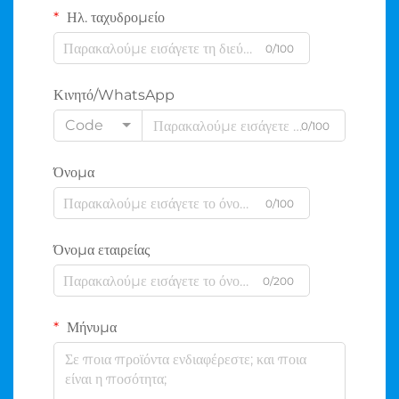
Ηλ. ταχυδρομείο
0/100
Κινητό/WhatsApp
Code
0/100
Όνομα
0/100
Όνομα εταιρείας
0/200
Μήνυμα