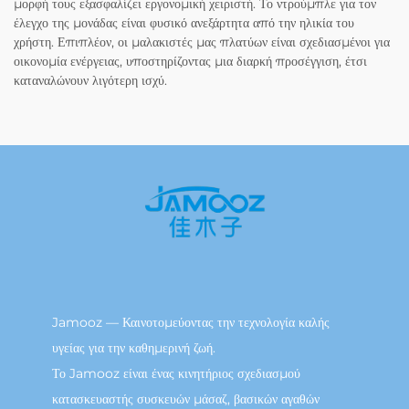
μορφή τους εξασφαλίζει εργονομική χειριστή. Το ντρούμπλε για τον
έλεγχο της μονάδας είναι φυσικό ανεξάρτητα από την ηλικία του
χρήστη. Επιπλέον, οι μαλακιστές μας πλατύων είναι σχεδιασμένοι για
οικονομία ενέργειας, υποστηρίζοντας μια διαρκή προσέγγιση, έτσι
καταναλώνουν λιγότερη ισχύ.
Jamooz — Καινοτομεύοντας την τεχνολογία καλής
υγείας για την καθημερινή ζωή.
Το Jamooz είναι ένας κινητήριος σχεδιασμού
κατασκευαστής συσκευών μάσαζ, βασικών αγαθών