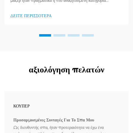
μάζερ ήταν πραγματικά η πιο αναζητούμενη κατηγορία
προϊόντων στον τομέα υγείας και καλής κατάστασης, και μια
τεράστια ζήτηση για προϊόντα απορράξεως εμφανίζεται. Οι
ΔΕΙΤΕ ΠΕΡΙΣΣΟΤΕΡΑ
διανομείς το έχουν ήδη κατανοήσει...
αξιολόγηση πελατών
ΚΟΥΠΕΡ
Προσαρμοσμένες Συνταγές Για Το Σπα Μου
Ως διευθυντής σπα, ήταν προτεραιότητα να έχω ένα