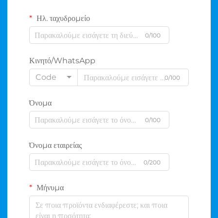
Ηλ. ταχυδρομείο
0/100
Κινητό/WhatsApp
Code
0/100
Όνομα
0/100
Όνομα εταιρείας
0/200
Μήνυμα