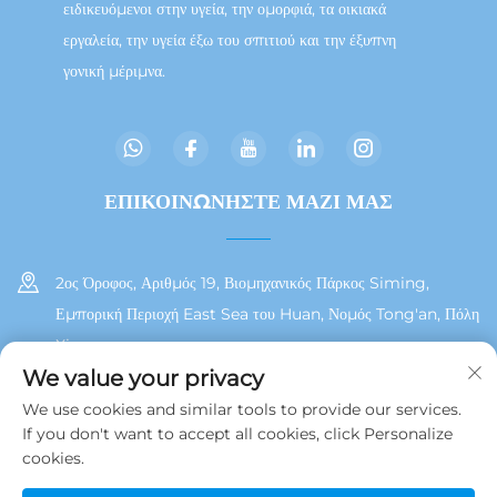
ειδικευόμενοι στην υγεία, την ομορφιά, τα οικιακά
εργαλεία, την υγεία έξω του σπιτιού και την έξυπνη
γονική μέριμνα.
ΕΠΙΚΟΙΝΩΝΗΣΤΕ ΜΑΖΙ ΜΑΣ
2ος Όροφος, Αριθμός 19, Βιομηχανικός Πάρκος Siming,
Εμπορική Περιοχή East Sea του Huan, Νομός Tong'an, Πόλη
Xiamen
We value your privacy
+86 13215929911
We use cookies and similar tools to provide our services.
If you don't want to accept all cookies, click Personalize
[email protected]
cookies.