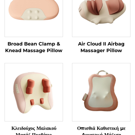
Broad Bean Clamp &
Air Cloud II Airbag
Knead Massage Pillow
Massager Pillow
Κλειδούχος Μαλακού
Οπισθιά Καθιστική με
Μασάζ Προβάτιο
Δυναμική Μάζεση